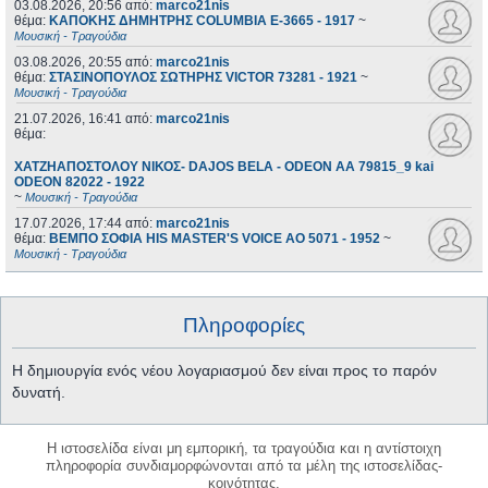
03.08.2026, 20:56
από:
marco21nis
θέμα:
ΚΑΠΟΚΗΣ ΔΗΜΗΤΡΗΣ COLUMBIA E-3665 - 1917
~
Μουσική - Τραγούδια
03.08.2026, 20:55
από:
marco21nis
θέμα:
ΣΤΑΣΙΝΟΠΟΥΛΟΣ ΣΩΤΗΡΗΣ VICTOR 73281 - 1921
~
Μουσική - Τραγούδια
21.07.2026, 16:41
από:
marco21nis
θέμα:
ΧΑΤΖΗΑΠΟΣΤΟΛΟΥ ΝΙΚΟΣ- DAJOS BELA - ODEON AA 79815_9 kai
ODEON 82022 - 1922
~
Μουσική - Τραγούδια
17.07.2026, 17:44
από:
marco21nis
θέμα:
ΒΕΜΠΟ ΣΟΦΙΑ HIS MASTER'S VOICE AO 5071 - 1952
~
Μουσική - Τραγούδια
Πληροφορίες
Η δημιουργία ενός νέου λογαριασμού δεν είναι προς το παρόν
δυνατή.
Η ιστοσελίδα είναι μη εμπορική, τα τραγούδια και η αντίστοιχη
πληροφορία συνδιαμορφώνονται από τα μέλη της ιστοσελίδας-
κοινότητας.