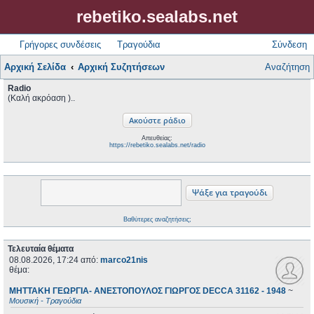
rebetiko.sealabs.net
Γρήγορες συνδέσεις
Τραγούδια
Σύνδεση
Αρχική Σελίδα
Αρχική Συζητήσεων
Αναζήτηση
Radio
(Καλή ακρόαση )..
Απευθείας:
https://rebetiko.sealabs.net/radio
Βαθύτερες αναζητήσεις;
Τελευταία θέματα
08.08.2026, 17:24
από:
marco21nis
θέμα:
ΜΗΤΤΑΚΗ ΓΕΩΡΓΙΑ- ΑΝΕΣΤΟΠΟΥΛΟΣ ΓΙΩΡΓΟΣ DECCA 31162 - 1948
~
Μουσική - Τραγούδια