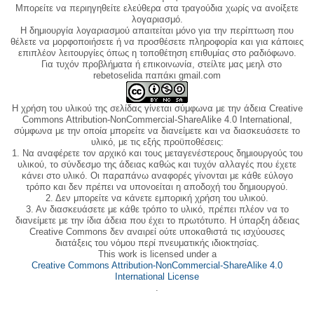
Μπορείτε να περιηγηθείτε ελεύθερα στα τραγούδια χωρίς να ανοίξετε
λογαριασμό.
Η δημιουργία λογαριασμού απαιτείται μόνο για την περίπτωση που
θέλετε να μορφοποιήσετε ή να προσθέσετε πληροφορία και για κάποιες
επιπλέον λειτουργίες όπως η τοποθέτηση επιθυμίας στο ραδιόφωνο.
Για τυχόν προβλήματα ή επικοινωνία, στείλτε μας μεηλ στο
rebetoselida παπάκι gmail.com
Η χρήση του υλικού της σελίδας γίνεται σύμφωνα με την άδεια Creative
Commons Attribution-NonCommercial-ShareAlike 4.0 International,
σύμφωνα με την οποία μπορείτε να διανείμετε και να διασκευάσετε το
υλικό, με τις εξής προϋποθέσεις:
1. Να αναφέρετε τον αρχικό και τους μεταγενέστερους δημιουργούς του
υλικού, το σύνδεσμο της άδειας καθώς και τυχόν αλλαγές που έχετε
κάνει στο υλικό. Οι παραπάνω αναφορές γίνονται με κάθε εύλογο
τρόπο και δεν πρέπει να υπονοείται η αποδοχή του δημιουργού.
2. Δεν μπορείτε να κάνετε εμπορική χρήση του υλικού.
3. Αν διασκευάσετε με κάθε τρόπο το υλικό, πρέπει πλέον να το
διανείμετε με την ίδια άδεια που έχει το πρωτότυπο. Η ύπαρξη άδειας
Creative Commons δεν αναιρεί ούτε υποκαθιστά τις ισχύουσες
διατάξεις του νόμου περί πνευματικής ιδιοκτησίας.
This work is licensed under a
Creative Commons Attribution-NonCommercial-ShareAlike 4.0
International License
.