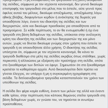
της σελίδας, σύμφωνα με τον ισχύοντα κανονισμό, δεν γεννά δικαίωμα
επιστροφής του τραγουδιού στο μέλος που το έστειλε, ούτε γεννά προς
όφελος αυτού του μέλους, δικαίωμα αποζημίωσης, αποζημίωσης λόγω
ηθικής βλάβης, διαφυγόντων κερδών ή ανάκλησης της δωρεάς για
οποιοδήποτε λόγο, έναντι του ιδιοκτήτη της σελίδας και των
διαχειριστών, ούτε και δικαίωμα προσδοκίας για οποιοδήποτε από τα
προηγούμενα. Σε κάθε περίπτωση, το αν θα ενσωματωθεί ή όχι ένα
τραγούδι στη βάση δεδομένων της σελίδας, υπόκειται στην ανέλεγκτη
κρίση του ιδιοκτήτη της σελίδας και των διαχειριστών της και μόνο
αυτών, χωρίς να δίνεται δικαίωμα γνώμης στον χρήστη που έστειλε το
τραγούδι ή σε οποιονδήποτε άλλο χρήστη. Ο ιδιοκτήτης της σελίδας
υπόσχεται ότι, σύμφωνα με τον ισχύοντα κανονισμό, θα κάνει το
τραγούδι διαθέσιμο στα μέλη της σελίδας ακριβώς όπως στάλθηκε, χωρίς
περικοπές ή αλλοιώσεις με εξαίρεση εάν προϋπήρχε στη σελίδα, οπότε
στο ξεκαθάρισμα των διπλών να έφυγε. Σημειωτέον ότι στο ξεκαθάρισμα
κρατιέται το καθαρότερο αρχείο. Αυτό δικαιολογείται διότι πρέπει να
γίνεται έλεγχος, αν υπάρχει ή μη η συγκεκριμένη ηχογράφηση στη
σελίδα. Τα διπλοανεβασμένα τραγούδια κατασπαταλούν τον χρόνο των
υπεύθυνων της σελίδας.
Η σελίδα δεν φέρει καμία ευθύνη, έναντι των μελών της αλλά και έναντι
κάθε τρίτου, στην περίπτωση που κάποιος θαμώνας στείλει τραγούδι στη
βάση δεδομένων χωρίς, εν γνώσει του, να τηρούνται οι ανωτέρω
προϋποθέσεις.