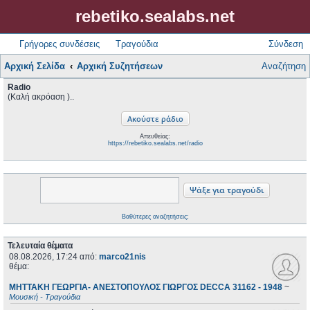
rebetiko.sealabs.net
Γρήγορες συνδέσεις
Τραγούδια
Σύνδεση
Αρχική Σελίδα
Αρχική Συζητήσεων
Αναζήτηση
Radio
(Καλή ακρόαση )..
Απευθείας:
https://rebetiko.sealabs.net/radio
Βαθύτερες αναζητήσεις;
Τελευταία θέματα
08.08.2026, 17:24
από:
marco21nis
θέμα:
ΜΗΤΤΑΚΗ ΓΕΩΡΓΙΑ- ΑΝΕΣΤΟΠΟΥΛΟΣ ΓΙΩΡΓΟΣ DECCA 31162 - 1948
~
Μουσική - Τραγούδια