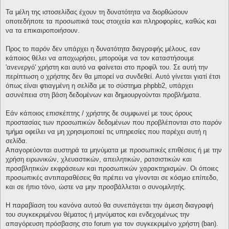
Τα μέλη της ιστοσελίδας έχουν τη δυνατότητα να διορθώσουν
οποτεδήποτε τα προσωπικά τους στοιχεία και πληροφορίες, καθώς και
να τα επικαιροποιήσουν.
Προς το παρόν δεν υπάρχει η δυνατότητα διαγραφής μέλους, εαν
κάποιος θέλει να αποχωρήσει, μπορούμε να τον καταστήσουμε
'ανενεργό' χρήστη και αυτό να φαίνεται στο προφίλ του. Σε αυτή την
περίπτωση ο χρήστης δεν θα μπορεί να συνδεθεί. Αυτό γίνεται γιατί έτσι
όπως είναι φτιαγμένη η σελίδα με το σύστημα phpbb2, υπάρχει
ασυνέπεια στη βάση δεδομένων και δημιουργούνται προβλήματα.
Εάν κάποιος επισκέπτης / χρήστης δε συμφωνεί με τους όρους
προστασίας των προσωπικών δεδομένων που προβλέπονται στο παρόν
τμήμα οφείλει να μη χρησιμοποιεί τις υπηρεσίες που παρέχει αυτή η
σελίδα.
Απαγορεύονται αυστηρά τα μηνύματα με προσωπικές επιθέσεις ή με την
χρήση ειρωνικών, χλευαστικών, απειλητικών, ρατσιστικών και
προσβλητικών εκφράσεων και προσωπικών χαρακτηρισμών. Οι όποιες
προσωπικές αντιπαραθέσεις θα πρέπει να γίνονται σε κόσμιο επίπεδο,
και σε ήπιο τόνο, ώστε να μην προσβάλλεται ο συνομιλητής.
Η παραβίαση του κανόνα αυτού θα συνεπάγεται την άμεση διαγραφή
του συγκεκριμένου θέματος ή μηνύματος και ενδεχομένως την
απαγόρευση πρόσβασης στο forum για τον συγκεκριμένο χρήστη (ban).