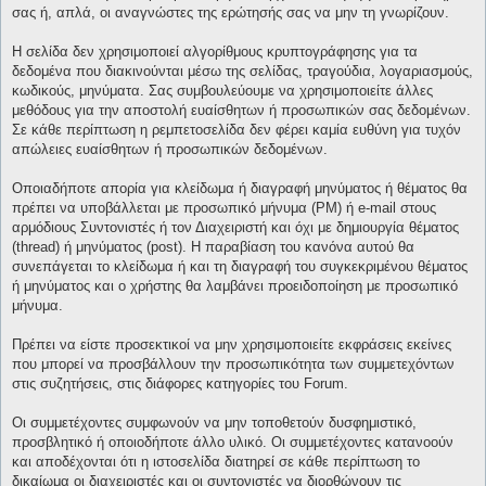
σας ή, απλά, οι αναγνώστες της ερώτησής σας να μην τη γνωρίζουν.
Η σελίδα δεν χρησιμοποιεί αλγορίθμους κρυπτογράφησης για τα
δεδομένα που διακινούνται μέσω της σελίδας, τραγούδια, λογαριασμούς,
κωδικούς, μηνύματα. Σας συμβουλεύουμε να χρησιμοποιείτε άλλες
μεθόδους για την αποστολή ευαίσθητων ή προσωπικών σας δεδομένων.
Σε κάθε περίπτωση η ρεμπετοσελίδα δεν φέρει καμία ευθύνη για τυχόν
απώλειες ευαίσθητων ή προσωπικών δεδομένων.
Οποιαδήποτε απορία για κλείδωμα ή διαγραφή μηνύματος ή θέματος θα
πρέπει να υποβάλλεται με προσωπικό μήνυμα (PM) ή e-mail στους
αρμόδιους Συντονιστές ή τον Διαχειριστή και όχι με δημιουργία θέματος
(thread) ή μηνύματος (post). Η παραβίαση του κανόνα αυτού θα
συνεπάγεται το κλείδωμα ή και τη διαγραφή του συγκεκριμένου θέματος
ή μηνύματος και ο χρήστης θα λαμβάνει προειδοποίηση με προσωπικό
μήνυμα.
Πρέπει να είστε προσεκτικοί να μην χρησιμοποιείτε εκφράσεις εκείνες
που μπορεί να προσβάλλουν την προσωπικότητα των συμμετεχόντων
στις συζητήσεις, στις διάφορες κατηγορίες του Forum.
Οι συμμετέχοντες συμφωνούν να μην τοποθετούν δυσφημιστικό,
προσβλητικό ή οποιοδήποτε άλλο υλικό. Οι συμμετέχοντες κατανοούν
και αποδέχονται ότι η ιστοσελίδα διατηρεί σε κάθε περίπτωση το
δικαίωμα οι διαχειριστές και οι συντονιστές να διορθώνουν τις