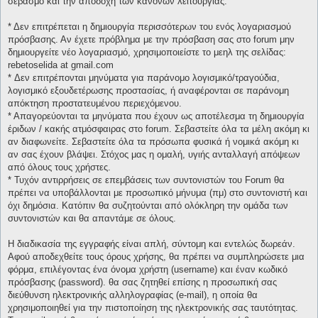
σεβασμό και την αποδοχή των κανόνων λειτουργίας.
* Δεν επιτρέπεται η δημιουργία περισσότερων του ενός λογαριασμού
πρόσβασης. Αν έχετε πρόβλημα με την πρόσβαση σας στο forum μην
δημιουργείτε νέο λογαριασμό, χρησιμοποιείστε το μεηλ της σελίδας:
rebetoselida at gmail.com
* Δεν επιτρέπονται μηνύματα για παράνομο λογισμικό/τραγούδια,
λογισμικό εξουδετέρωσης προστασίας, ή αναφέρονται σε παράνομη
απόκτηση προστατευμένου περιεχόμενου.
* Απαγορεύονται τα μηνύματα που έχουν ως αποτέλεσμα τη δημιουργία
έριδων / κακής ατμόσφαιρας στο forum. Σεβαστείτε όλα τα μέλη ακόμη κι
αν διαφωνείτε. Σεβαστείτε όλα τα πρόσωπα φυσικά ή νομικά ακόμη κι
αν σας έχουν βλάψει. Στόχος μας η ομαλή, υγιής ανταλλαγή απόψεων
από όλους τους χρήστες.
* Τυχόν αντιρρήσεις σε επεμβάσεις των συντονιστών του Forum θα
πρέπει να υποβάλλονται με προσωπικό μήνυμα (πμ) στο συντονιστή και
όχι δημόσια. Κατόπιν θα συζητούνται από ολόκληρη την ομάδα των
συντονιστών και θα απαντάμε σε όλους.
Η διαδικασία της εγγραφής είναι απλή, σύντομη και εντελώς δωρεάν.
Αφού αποδεχθείτε τους όρους χρήσης, θα πρέπει να συμπληρώσετε μια
φόρμα, επιλέγοντας ένα όνομα χρήστη (username) και έναν κωδικό
πρόσβασης (password). θα σας ζητηθεί επίσης η προσωπική σας
διεύθυνση ηλεκτρονικής αλληλογραφίας (e-mail), η οποία θα
χρησιμοποιηθεί για την πιστοποίηση της ηλεκτρονικής σας ταυτότητας.