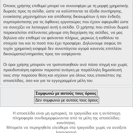
Όποιος χρήστης επιθυμεί μπορεί να συνεισφέρει με τη μορφή χρηματικής
δωρεάς προς τη σελίδα, ώστε να καλύπτονται τα έξοδα συντήρησης,
ενοικίασης μηχανημάτων και απόδοσης δικαιωμάτων ή σαν ένδειξη
συμπαράστασης για τις άφθονες εργατοώρες που έχουν αφιερωθεί ώστε
να συνεχίζει να λειτουργεί αυτή η σελίδα. Ο χρήστης που στέλνει δωρεά
παρακαλείται στέλνοντας μήνυμα στη διαχείριση της σελίδας, να μας
δηλώνει εάν επιθυμεί να φαίνονται πλήρως, μερικώς ή καθόλου τα
στοιχεία του και το ποσό που έχει προσφέρει. Δηλώνουμε σαφώς ότι
τυχόν χρηματική εισφορά δεν συνεπάγεται αγορά κανενός επιπλέον
δικαιώματος/υπηρεσίας προς τον εισφέροντα.
Οι όροι χρήσης μπορούν να τροποποιηθούν ανά πάσα στιγμή και χωρίς
προειδοποίηση εφόσον παραστεί ανάγκη με παράλληλη δημοσίευσή
τους στην παρούσα θέση και ισχύουν για όλους τους επισκέπτες της
ιστοσελίδας, όσο και για τα εγγεγραμμένα μέλη του.
Η ιστοσελίδα είναι μη εμπορική, τα τραγούδια και η αντίστοιχη
πληροφορία συνδιαμορφώνονται από τα μέλη της ιστοσελίδας-
κοινότητας.
Μπορείτε να περιηγηθείτε ελεύθερα στα τραγούδια χωρίς να ανοίξετε
λογαριασμό.