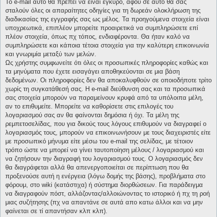
Το e-mail αυτό θα πρέπει να είναι έγκυρο, αφού σε αυτό θα σας
σταλούν όλες οι απαραίτητες οδηγίες για τη δωρεάν ολοκλήρωση της
διαδικασίας της εγγραφής σας ως μέλος. Τα προηγούμενα στοιχεία είναι
υποχρεωτικά, επιπλέον μπορείτε προαιρετικά να συμπληρώσετε επί
πλέον στοιχεία, όπως πχ τόπος, ενδιαφέροντα. Θα ήταν καλό να
συμπληρώσετε και κάποια τέτοια στοιχεία για την καλύτερη επικοινωνία
και γνωριμία μεταξύ των μελών.
Ως χρήστης συμφωνείτε ότι όλες οι προσωπικές πληροφορίες καθώς και
τα μηνύματα που έχετε εισαγάγει αποθηκεύονται σε μια βάση
δεδομένων. Οι πληροφορίες δεν θα αποκαλυφθούν σε οποιοδήποτε τρίτο
χωρίς τη συγκατάθεσή σας. Η e-mail διεύθυνση σας και τα προσωπικά
σας στοιχεία μπορούν να παραμείνουν κρυφά από τα υπόλοιπα μέλη,
αν το επιθυμείτε. Μπορείτε να καθορίσετε στις επιλογές του
λογαριασμού σας αν θα φαίνονται δημόσια ή όχι. Τα μέλη της
ρεμπετοσελίδας, που για δικούς τους λόγους επιθυμούν να διαγραφεί ο
λογαριασμός τους, μπορούν να επικοινωνήσουν με τους διαχειριστές είτε
με προσωπικό μήνυμα είτε μέσω του e-mail της σελίδας, με τέτοιον
τρόπο ώστε να μπορεί να γίνει ταυτοποίηση μέλους / λογαριασμού και
να ζητήσουν την διαγραφή του λογαριασμού τους. Ο λογαριασμός δεν
θα διαγράφεται αλλά θα απενεργοποιείται σε περίπτωση που θα
προξενούσε αυτή η ενέργεια (λόγω δομής της βάσης), προβλήματα στο
φόρουμ, στο wiki (κατάστιχα) ή σύστημα διορθώσεων. Για παράδειγμα
να διαγραφούν πόστ, αλλάζοντας/αλλοιώνοντας το ιστορικό ή πχ τη ροή
μιας συζήτησης (πχ να απαντάνε σε αυτά απο κατω άλλοι και να μην
φαίνεται σε τί απαντήσαν κλπ κλπ).