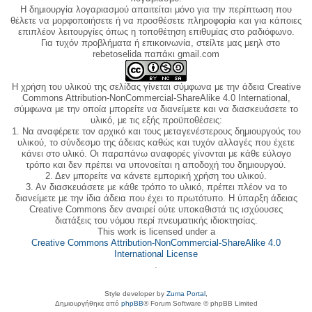
Η δημιουργία λογαριασμού απαιτείται μόνο για την περίπτωση που
θέλετε να μορφοποιήσετε ή να προσθέσετε πληροφορία και για κάποιες
επιπλέον λειτουργίες όπως η τοποθέτηση επιθυμίας στο ραδιόφωνο.
Για τυχόν προβλήματα ή επικοινωνία, στείλτε μας μεηλ στο
rebetoselida παπάκι gmail.com
Η χρήση του υλικού της σελίδας γίνεται σύμφωνα με την άδεια Creative
Commons Attribution-NonCommercial-ShareAlike 4.0 International,
σύμφωνα με την οποία μπορείτε να διανείμετε και να διασκευάσετε το
υλικό, με τις εξής προϋποθέσεις:
1. Να αναφέρετε τον αρχικό και τους μεταγενέστερους δημιουργούς του
υλικού, το σύνδεσμο της άδειας καθώς και τυχόν αλλαγές που έχετε
κάνει στο υλικό. Οι παραπάνω αναφορές γίνονται με κάθε εύλογο
τρόπο και δεν πρέπει να υπονοείται η αποδοχή του δημιουργού.
2. Δεν μπορείτε να κάνετε εμπορική χρήση του υλικού.
3. Αν διασκευάσετε με κάθε τρόπο το υλικό, πρέπει πλέον να το
διανείμετε με την ίδια άδεια που έχει το πρωτότυπο. Η ύπαρξη άδειας
Creative Commons δεν αναιρεί ούτε υποκαθιστά τις ισχύουσες
διατάξεις του νόμου περί πνευματικής ιδιοκτησίας.
This work is licensed under a
Creative Commons Attribution-NonCommercial-ShareAlike 4.0
International License
.
Style developer by
Zuma Portal
,
Δημιουργήθηκε από
phpBB
® Forum Software © phpBB Limited