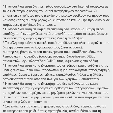
* H ιστοσελίδα αυτή διατηρεί χώρο συνομιλιών στο Internet σύμφωνα με
τους ειδικότερους όρους που αυτοί αναφέρθηκαν παραπάνω. Οι
επισκέπτες / χρήστες των σχετικών υπηρεσιών οφείλουν να τηρούν τους
κανόνες καλής συμπεριφοράς και ευπρέπειας και να μην προβαίνουν σε
παράνομες ή ανήθικες διατυπώσεις.
* H ιστοσελίδα αυτή σε καμία περίπτωση δεν μπορεί να θεωρηθεί ότι
αποδέχεται ή ενστερνίζεται κατά οποιονδήποτε τρόπο τις εκφραζόμενες
σε αυτούς τους χώρους προσωπικές ιδέες ή αντιλήψεις.
* Τα μέλη παραμένουν αποκλειστικά υπεύθυνα για όλες τις πράξεις που
διενεργούνται από το λογαριασμό τους (user account),
συμπεριλαμβανομένου του περιεχομένου που μεταδίδουν μέσω των
λειτουργιών της σελίδας (φόρουμ, σύστημα διορθώσεων, βιβλίο
επισκεπτών, εγκυκλοπαίδεια "wiki", τσατ, αφιερώσεις στο ράδιο)
* H ιστοσελίδα αυτή και ο ιδιοκτήτης του δε φέρουν καμία ευθύνη για τις
θέσεις φυσικών ή νομικών προσώπων ή για οποιαδήποτε παρεξήγηση ή
απώλειες, άμεσες, έμμεσες, ειδικές, επακόλουθες ή άλλες, ή βλάβες
οποιουδήποτε τύπου από την πλευρά των χρηστών / επισκεπτών.
* H ιστοσελίδα αυτή και ο ιδιοκτήτης του δεν ευθύνονται σε καμία
περίπτωση για την εγκυρότητα και ορθότητα των πληροφοριών, κρίσεων
και σχολίων που περιέχονται σε μηνύματα μελών και για ενέργειες που
θα είναι αποτέλεσμα μηνυμάτων ή και συμβουλών που παρέχονται από
μηνύματα μελών στο forum του.
* Συνεπώς, οι επισκέπτες / χρήστες της ιστοσελίδας, χρησιμοποιώντας
τις υπηρεσίες του με δική τους πρωτοβουλία, αναλαμβάνουν και τη