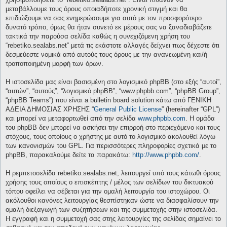
μεταβάλλουμε τους όρους οποιαδήποτε χρονική στιγμή και θα
επιδιώξουμε να σας ενημερώσουμε για αυτό με τον προσφορότερο
δυνατό τρόπο, όμως θα ήταν συνετό εκ μέρους σας να ξαναδιαβάζετε
τακτικά την παρούσα σελίδα καθώς η συνεχιζόμενη χρήση του
“rebetiko.sealabs.net” μετά τις εκάστοτε αλλαγές δείχνει πως δέχεστε ότι
δεσμεύεστε νομικά από αυτούς τους όρους με την ανανεωμένη και/ή
τροποποιημένη μορφή των όρων.
Η ιστοσελίδα μας είναι βασισμένη στο λογισμικό phpBB (στο εξής “αυτοί”,
“αυτών”, “αυτούς”, “λογισμικό phpBB”, “www.phpbb.com”, “phpBB Group”,
“phpBB Teams”) που είναι a bulletin board solution κάτω από ΓΕΝΙΚΗ
ΑΔΕΙΑ ΔΗΜΟΣΙΑΣ ΧΡΗΣΗΣ “
General Public License
” (hereinafter “GPL”)
και μπορεί να μεταφορτωθεί από την σελίδα
www.phpbb.com
. Η ομάδα
του phpBB δεν μπορεί να ασκήσει την επιρροή στο περιεχόμενο και τους
στόχους, τους οποίους ο χρήστης με αυτό το λογισμικό ακολουθεί λόγω
των κανονισμών του GPL. Για περισσότερες πληροφορίες σχετικά με το
phpBB, παρακαλούμε δείτε τα παρακάτω:
http://www.phpbb.com/
.
Η ρεμπετοσελίδα rebetiko.sealabs.net, λειτουργεί υπό τους κάτωθι όρους
χρήσης τους οποίους ο επισκέπτης / μέλος των σελίδων του δικτυακού
τόπου οφείλει να σέβεται για την ομαλή λειτουργία του ιστοχώρου. Οι
ακόλουθοι κανόνες λειτουργίας θεσπίστηκαν ώστε να διασφαλίσουν την
ομαλή διεξαγωγή των συζητήσεων και της συμμετοχής στην ιστοσελίδα.
Η εγγραφή και η συμμετοχή σας στης λειτουργίες της σελίδας σημαίνει το