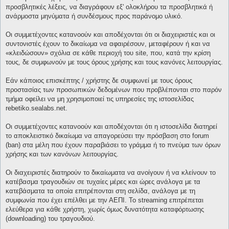
προσβλητικές λέξεις, να διαγράφουν εξ' ολοκλήρου τα προσβλητικά ή
ανάρμοστα μηνύματα ή συνδέσμους προς παράνομο υλικό.
Οι συμμετέχοντες κατανοούν και αποδέχονται ότι οι διαχειριστές και οι
συντονιστές έχουν το δικαίωμα να αφαιρέσουν, μεταφέρουν ή και να
«κλειδώσουν» σχόλια σε κάθε περιοχή του site, που, κατά την κρίση
τους, δε συμφωνούν με τους όρους χρήσης και τους κανόνες λειτουργίας.
Εάν κάποιος επισκέπτης / χρήστης δε συμφωνεί με τους όρους
προστασίας των προσωπικών δεδομένων που προβλέπονται στο παρόν
τμήμα οφείλει να μη χρησιμοποιεί τις υπηρεσίες της ιστοσελίδας
rebetiko.sealabs.net.
Οι συμμετέχοντες κατανοούν και αποδέχονται ότι η ιστοσελίδα διατηρεί
το αποκλειστικό δικαίωμα να απαγορεύσει την πρόσβαση στο forum
(ban) στα μέλη που έχουν παραβιάσει το γράμμα ή το πνεύμα των όρων
χρήσης και των κανόνων λειτουργίας.
Οι διαχειριστές διατηρούν το δικαίωματα να ανοίγουν ή να κλείνουν το
κατέβασμα τραγουδιών σε τυχαίες μέρες και ώρες ανάλογα με τα
κατεβάσματα τα οποία επιτρέπονται στη σελίδα, ανάλογα με τη
συμφωνία που έχει επέλθει με την ΑΕΠΙ. Το streaming επιτρέπεται
ελεύθερα για κάθε χρήστη, χωρίς όμως δυνατότητα καταφόρτωσης
(downloading) του τραγουδιού.