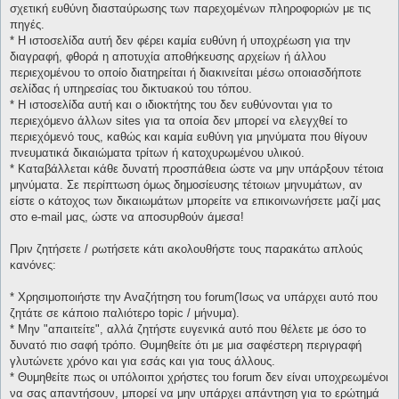
σχετική ευθύνη διασταύρωσης των παρεχομένων πληροφοριών με τις
πηγές.
* H ιστοσελίδα αυτή δεν φέρει καμία ευθύνη ή υποχρέωση για την
διαγραφή, φθορά η αποτυχία αποθήκευσης αρχείων ή άλλου
περιεχομένου το οποίο διατηρείται ή διακινείται μέσω οποιασδήποτε
σελίδας ή υπηρεσίας του δικτυακού του τόπου.
* H ιστοσελίδα αυτή και ο ιδιοκτήτης του δεν ευθύνονται για το
περιεχόμενο άλλων sites για τα οποία δεν μπορεί να ελεγχθεί το
περιεχόμενό τους, καθώς και καμία ευθύνη για μηνύματα που θίγουν
πνευματικά δικαιώματα τρίτων ή κατοχυρωμένου υλικού.
* Καταβάλλεται κάθε δυνατή προσπάθεια ώστε να μην υπάρξουν τέτοια
μηνύματα. Σε περίπτωση όμως δημοσίευσης τέτοιων μηνυμάτων, αν
είστε ο κάτοχος των δικαιωμάτων μπορείτε να επικοινωνήσετε μαζί μας
στο e-mail μας, ώστε να αποσυρθούν άμεσα!
Πριν ζητήσετε / ρωτήσετε κάτι ακολουθήστε τους παρακάτω απλούς
κανόνες:
* Χρησιμοποιήστε την Αναζήτηση του forum(Ίσως να υπάρχει αυτό που
ζητάτε σε κάποιο παλιότερο topic / μήνυμα).
* Μην "απαιτείτε", αλλά ζητήστε ευγενικά αυτό που θέλετε με όσο το
δυνατό πιο σαφή τρόπο. Θυμηθείτε ότι με μια σαφέστερη περιγραφή
γλυτώνετε χρόνο και για εσάς και για τους άλλους.
* Θυμηθείτε πως οι υπόλοιποι χρήστες του forum δεν είναι υποχρεωμένοι
να σας απαντήσουν, μπορεί να μην υπάρχει απάντηση για το ερώτημά