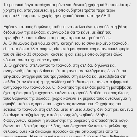
Τα μουσικά έργα παρέχονται μόνο για ιδιωτική χρήση κάθε επισκέπτη /
χρήστη και απαγορεύεται η με οποιονδήποτε τρόπο περαιτέρω
εκμετάλλευση αυτών χωρίς την σχετική άδεια από την ΑΕΠΙ.
Εφόσον κάποιος θαμώνας επιθυμεί να στείλει ένα τραγούδι στη βάση
δεδομένων της σελίδας, αναγνωρίζει ότι το κάνει με δική του
πρωτοβουλία και ευθύνη και με τις παρακάτω προϋποθέσεις:
Α. Ο θαμώνας έχει νόμιμα στην κατοχή του το συγκεκριμένο τραγούδι,
είτε από δίσκο 78 στροφών, είτε από μεταγενέστερη επανακυκλοφορία
του σε δίσκο 33 στροφών, κασέτα ή cd, είτε με οποιονδήποτε άλλο
νόμιμο τρόπο (πχ online αγορά).
Β. Ο χρήστης, στέλνοντας το τραγούδι στη σελίδα, δηλώνει και
αναγνωρίζει ότι προβαίνει σε άτυπη άνευ ανταλλάγματος δωρεά του
ψηφιακού αντιγράφου του τραγουδιού στη σελίδα και μεταβιβάζει στη
σελίδα (στον ιδιοκτήτη της σελίδας) κάθε δικαίωμα πάνω στο ψηφιακό
αντίγραφο του τραγουδιού. Ο ιδιοκτήτης της σελίδας μετά τη μεταβίβαση,
έχει τη διακριτική ευχέρεια να κάνει το τραγούδι διαθέσιμο προς όλους
τους θαμώνες της σελίδας, χωρίς κανένα εκ μέρους τους αντάλλαγμα ή
αμοιβή, υπό τους όρους του ισχύοντος κανονισμού. Ο χρήστης που
έστειλε το τραγούδι στη σελίδα, μετά τη μεταβίβαση, δεν διατηρεί κανένα
δικαίωμα αποζημίωσης, αποζημίωσης λόγω ηθικής βλάβης,
διαφυγόντων κερδών ή ανάκλησης της δωρεάς για οποιοδήποτε λόγο,
έναντι του ιδιοκτήτη της σελίδας, των διαχειριστών και των μελών της
σελίδας, ούτε και δικαίωμα προσδοκίας για οποιοδήποτε από τα
προηγούμενα. Η μη ενσωμάτωση του τραγουδιού στη βάση δεδομένων