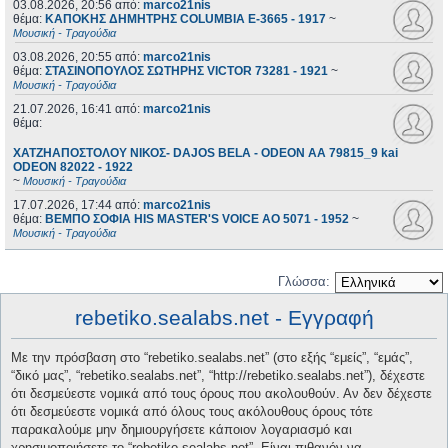
03.08.2026, 20:56
από:
marco21nis
θέμα:
ΚΑΠΟΚΗΣ ΔΗΜΗΤΡΗΣ COLUMBIA E-3665 - 1917
~
Μουσική - Τραγούδια
03.08.2026, 20:55
από:
marco21nis
θέμα:
ΣΤΑΣΙΝΟΠΟΥΛΟΣ ΣΩΤΗΡΗΣ VICTOR 73281 - 1921
~
Μουσική - Τραγούδια
21.07.2026, 16:41
από:
marco21nis
θέμα:
ΧΑΤΖΗΑΠΟΣΤΟΛΟΥ ΝΙΚΟΣ- DAJOS BELA - ODEON AA 79815_9 kai
ODEON 82022 - 1922
~
Μουσική - Τραγούδια
17.07.2026, 17:44
από:
marco21nis
θέμα:
ΒΕΜΠΟ ΣΟΦΙΑ HIS MASTER'S VOICE AO 5071 - 1952
~
Μουσική - Τραγούδια
Γλώσσα:
rebetiko.sealabs.net - Εγγραφή
Με την πρόσβαση στο “rebetiko.sealabs.net” (στο εξής “εμείς”, “εμάς”,
“δικό μας”, “rebetiko.sealabs.net”, “http://rebetiko.sealabs.net”), δέχεστε
ότι δεσμεύεστε νομικά από τους όρους που ακολουθούν. Αν δεν δέχεστε
ότι δεσμεύεστε νομικά από όλους τους ακόλουθους όρους τότε
παρακαλούμε μην δημιουργήσετε κάποιον λογαριασμό και
χρησιμοποιήσετε το “rebetiko.sealabs.net”. Είναι πιθανόν να