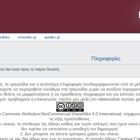
ιοθήκη
rembetiko.gr
aptaliko.gr
Πληροφορίες
ού δεν είναι προς το παρόν δυνατή.
κή, τα τραγούδια και η αντίστοιχη πληροφορία συνδιαμορφώνονται από τα μέλ
ορείτε να περιηγηθείτε ελεύθερα στα τραγούδια χωρίς να ανοίξετε λογαριασ
ου θέλετε να μορφοποιήσετε ή να προσθέσετε πληροφορία και για κάποιες επ
όν προβλήματα ή επικοινωνία, στείλτε μας μεηλ στο rebetoselida παπάκι g
e Commons Attribution-NonCommercial-ShareAlike 4.0 International, σύμφωνα 
τις εξής προϋποθέσεις:
ου υλικού, το σύνδεσμο της άδειας καθώς και τυχόν αλλαγές που έχετε κάνει
δεν πρέπει να υπονοείται η αποδοχή του δημιουργού.
2. Δεν μπορείτε να κάνετε εμπορική χρήση του υλικού.
ίμετε με την ίδια άδεια που έχει το πρωτότυπο. Η ύπαρξη άδειας Creative C