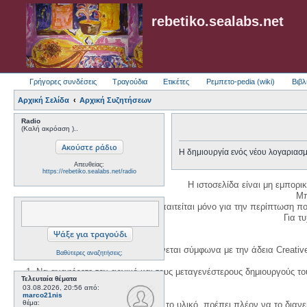
rebetiko.sealabs.net
Γρήγορες συνδέσεις
Τραγούδια
Ετικέτες
Ρεμπετο-pedia (wiki)
Βιβλ
Αρχική Σελίδα
Αρχική Συζητήσεων
Radio
(Καλή ακρόαση )..
Η δημιουργία ενός νέου λογαριασμ
Απευθείας:
https://rebetiko.sealabs.net/radio
Η ιστοσελίδα είναι μη εμπορι
Μπ
Η δημιουργία λογαριασμού απαιτείται μόνο για την περίπτωση π
Για τυχ
Η χρήση του υλικού της σελίδας γίνεται σύμφωνα με την άδεια Creativ
Βαθύτερες αναζητήσεις;
1. Να αναφέρετε τον αρχικό και τους μεταγενέστερους δημιουργούς τ
Τελευταία θέματα
03.08.2026, 20:56
από:
marco21nis
θέμα:
3. Αν διασκευάσετε με κάθε τρόπο το υλικό, πρέπει πλέον να το διανε