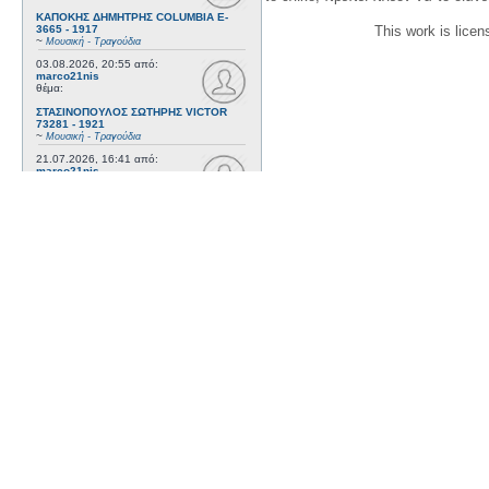
ΚΑΠΟΚΗΣ ΔΗΜΗΤΡΗΣ COLUMBIA E-
3665 - 1917
This work is lice
~
Μουσική - Τραγούδια
03.08.2026, 20:55
από:
marco21nis
θέμα:
ΣΤΑΣΙΝΟΠΟΥΛΟΣ ΣΩΤΗΡΗΣ VICTOR
73281 - 1921
~
Μουσική - Τραγούδια
21.07.2026, 16:41
από:
marco21nis
θέμα:
ΧΑΤΖΗΑΠΟΣΤΟΛΟΥ ΝΙΚΟΣ- DAJOS
BELA - ODEON AA 79815_9 kai ODEON
82022 - 1922
~
Μουσική - Τραγούδια
17.07.2026, 17:44
από:
marco21nis
θέμα:
ΒΕΜΠΟ ΣΟΦΙΑ HIS MASTER'S VOICE
AO 5071 - 1952
~
Μουσική - Τραγούδια
08.07.2026, 16:32
από:
marco21nis
θέμα:
ΚΑΛΟΜΟΙΡΗΣ ΓΕΩΡΓΙΟΣ -
ΤΣΑΓΚΑΡΑΚΗΣ ΔΗΜΗΤΡΗΣ ODEON GA
8029 - 1958
~
Μουσική - Τραγούδια