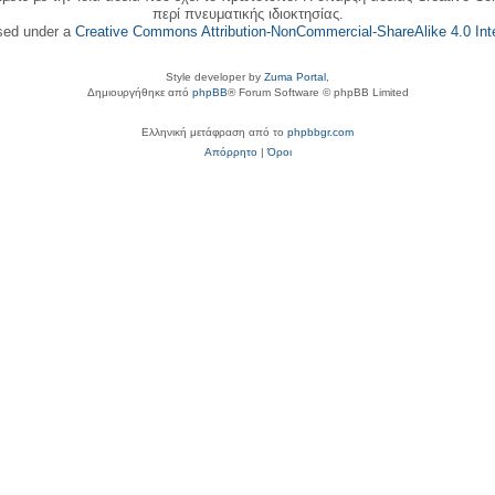
περί πνευματικής ιδιοκτησίας.
nsed under a
Creative Commons Attribution-NonCommercial-ShareAlike 4.0 Inte
Style developer by
Zuma Portal
,
Δημιουργήθηκε από
phpBB
® Forum Software © phpBB Limited
Ελληνική μετάφραση από το
phpbbgr.com
Απόρρητο
|
Όροι