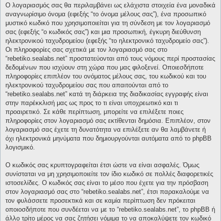
Ο λογαριασμός σας θα περιλαμβάνει ως ελάχιστα στοιχεία ένα μοναδικά
αναγνωρίσιμο όνομα (εφεξής “το όνομα μέλους σας”), ένα προσωπικό
μυστικό κωδικό που χρησιμοποιείται για τη σύνδεση με τον λογαριασμό
σας (εφεξής “ο κωδικός σας”) και μια προσωπική, έγκυρη διεύθυνση
ηλεκτρονικού ταχυδρομείου (εφεξής “το ηλεκτρονικό ταχυδρομείο σας”).
Οι πληροφορίες σας σχετικά με τον λογαριασμό σας στο
“rebetiko.sealabs.net” προστατεύονται από τους νόμους περί προστασίας
δεδομένων που ισχύουν στη χώρα που μας φιλοξενεί. Οποιεσδήποτε
πληροφορίες επιπλέον του ονόματος μέλους σας, του κωδικού και του
ηλεκτρονικού ταχυδρομείου σας που απαιτούνται από το
“rebetiko.sealabs.net” κατά τη διάρκεια της διαδικασίας εγγραφής είναι
στην παρέκκλισή μας ως προς το τι είναι υποχρεωτικό και τι
προαιρετικό. Σε κάθε περίπτωση, μπορείτε να επιλέξετε ποιες
πληροφορίες στον λογαριασμό σας εκτίθενται δημόσια. Επιπλέον, στον
λογαριασμό σας έχετε τη δυνατότητα να επιλέξετε αν θα λαμβάνετε ή
όχι ηλεκτρονικά μηνύματα που δημιουργούνται αυτόματα από το phpBB
λογισμικό.
Ο κωδικός σας κρυπτογραφείται έτσι ώστε να είναι ασφαλές. Όμως
συνίσταται να μη χρησιμοποιείτε τον ίδιο κωδικό σε πολλές διαφορετικές
ιστοσελίδες. Ο κωδικός σας είναι το μέσο που έχετε για την πρόσβαση
στον λογαριασμό σας στο “rebetiko.sealabs.net”, έτσι παρακαλούμε να
τον φυλάσσετε προσεκτικά και σε καμία περίπτωση δεν πρόκειται
οποιοσδήποτε που συνδέεται να με το “rebetiko.sealabs.net”, το phpBB ή
άλλο τρίτο μέρος να σας ζητήσει νόμιμα το να αποκαλύψετε τον κωδικό