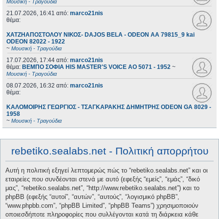
Μουσική - Τραγούδια
21.07.2026, 16:41
από:
marco21nis
θέμα:
ΧΑΤΖΗΑΠΟΣΤΟΛΟΥ ΝΙΚΟΣ- DAJOS BELA - ODEON AA 79815_9 kai
ODEON 82022 - 1922
~
Μουσική - Τραγούδια
17.07.2026, 17:44
από:
marco21nis
θέμα:
ΒΕΜΠΟ ΣΟΦΙΑ HIS MASTER'S VOICE AO 5071 - 1952
~
Μουσική - Τραγούδια
08.07.2026, 16:32
από:
marco21nis
θέμα:
ΚΑΛΟΜΟΙΡΗΣ ΓΕΩΡΓΙΟΣ - ΤΣΑΓΚΑΡΑΚΗΣ ΔΗΜΗΤΡΗΣ ODEON GA 8029 -
1958
~
Μουσική - Τραγούδια
rebetiko.sealabs.net - Πολιτική απορρήτου
Αυτή η πολιτική εξηγεί λεπτομερώς πώς το “rebetiko.sealabs.net” και οι
εταιρείες που συνδέονται στενά με αυτό (εφεξής “εμείς”, “εμάς”, “δικό
μας”, “rebetiko.sealabs.net”, “http://www.rebetiko.sealabs.net”) και το
phpBB (εφεξής “αυτοί”, “αυτών”, “αυτούς”, “λογισμικό phpBB”,
“www.phpbb.com”, “phpBB Limited”, “phpBB Teams”) χρησιμοποιούν
οποιεσδήποτε πληροφορίες που συλλέγονται κατά τη διάρκεια κάθε