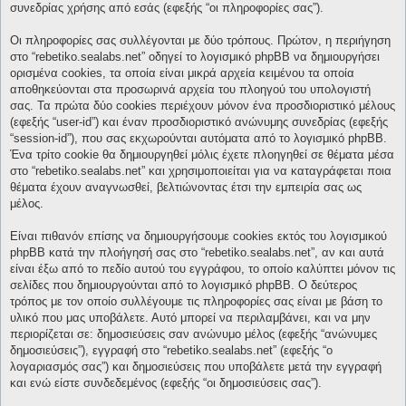
συνεδρίας χρήσης από εσάς (εφεξής “οι πληροφορίες σας”).
Οι πληροφορίες σας συλλέγονται με δύο τρόπους. Πρώτον, η περιήγηση
στο “rebetiko.sealabs.net” οδηγεί το λογισμικό phpBB να δημιουργήσει
ορισμένα cookies, τα οποία είναι μικρά αρχεία κειμένου τα οποία
αποθηκεύονται στα προσωρινά αρχεία του πλοηγού του υπολογιστή
σας. Τα πρώτα δύο cookies περιέχουν μόνον ένα προσδιοριστικό μέλους
(εφεξής “user-id”) και έναν προσδιοριστικό ανώνυμης συνεδρίας (εφεξής
“session-id”), που σας εκχωρούνται αυτόματα από το λογισμικό phpBB.
Ένα τρίτο cookie θα δημιουργηθεί μόλις έχετε πλοηγηθεί σε θέματα μέσα
στο “rebetiko.sealabs.net” και χρησιμοποιείται για να καταγράφεται ποια
θέματα έχουν αναγνωσθεί, βελτιώνοντας έτσι την εμπειρία σας ως
μέλος.
Είναι πιθανόν επίσης να δημιουργήσουμε cookies εκτός του λογισμικού
phpBB κατά την πλοήγησή σας στο “rebetiko.sealabs.net”, αν και αυτά
είναι έξω από το πεδίο αυτού του εγγράφου, το οποίο καλύπτει μόνον τις
σελίδες που δημιουργούνται από το λογισμικό phpBB. Ο δεύτερος
τρόπος με τον οποίο συλλέγουμε τις πληροφορίες σας είναι με βάση το
υλικό που μας υποβάλετε. Αυτό μπορεί να περιλαμβάνει, και να μην
περιορίζεται σε: δημοσιεύσεις σαν ανώνυμο μέλος (εφεξής “ανώνυμες
δημοσιεύσεις”), εγγραφή στο “rebetiko.sealabs.net” (εφεξής “ο
λογαριασμός σας”) και δημοσιεύσεις που υποβάλετε μετά την εγγραφή
και ενώ είστε συνδεδεμένος (εφεξής “οι δημοσιεύσεις σας”).