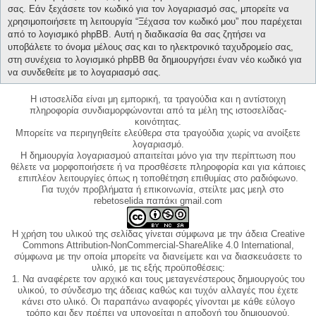
σας. Εάν ξεχάσετε τον κωδικό για τον λογαριασμό σας, μπορείτε να
χρησιμοποιήσετε τη λειτουργία “Ξέχασα τον κωδικό μου” που παρέχεται
από το λογισμικό phpBB. Αυτή η διαδικασία θα σας ζητήσει να
υποβάλετε το όνομα μέλους σας και το ηλεκτρονικό ταχυδρομείο σας,
στη συνέχεια το λογισμικό phpBB θα δημιουργήσει έναν νέο κωδικό για
να συνδεθείτε με το λογαριασμό σας.
Η ιστοσελίδα είναι μη εμπορική, τα τραγούδια και η αντίστοιχη
πληροφορία συνδιαμορφώνονται από τα μέλη της ιστοσελίδας-
κοινότητας.
Μπορείτε να περιηγηθείτε ελεύθερα στα τραγούδια χωρίς να ανοίξετε
λογαριασμό.
Η δημιουργία λογαριασμού απαιτείται μόνο για την περίπτωση που
θέλετε να μορφοποιήσετε ή να προσθέσετε πληροφορία και για κάποιες
επιπλέον λειτουργίες όπως η τοποθέτηση επιθυμίας στο ραδιόφωνο.
Για τυχόν προβλήματα ή επικοινωνία, στείλτε μας μεηλ στο
rebetoselida παπάκι gmail.com
Η χρήση του υλικού της σελίδας γίνεται σύμφωνα με την άδεια Creative
Commons Attribution-NonCommercial-ShareAlike 4.0 International,
σύμφωνα με την οποία μπορείτε να διανείμετε και να διασκευάσετε το
υλικό, με τις εξής προϋποθέσεις:
1. Να αναφέρετε τον αρχικό και τους μεταγενέστερους δημιουργούς του
υλικού, το σύνδεσμο της άδειας καθώς και τυχόν αλλαγές που έχετε
κάνει στο υλικό. Οι παραπάνω αναφορές γίνονται με κάθε εύλογο
τρόπο και δεν πρέπει να υπονοείται η αποδοχή του δημιουργού.