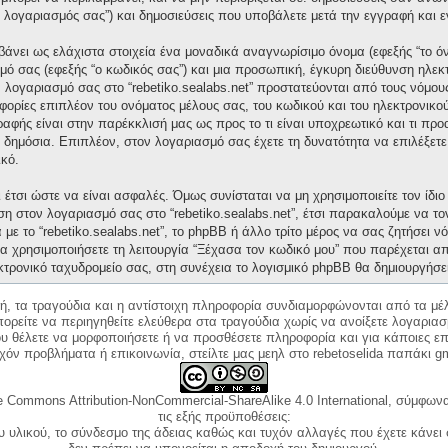
“ο λογαριασμός σας”) και δημοσιεύσεις που υποβάλετε μετά την εγγραφή και ε
άνει ως ελάχιστα στοιχεία ένα μοναδικά αναγνωρίσιμο όνομα (εφεξής “το ό
μό σας (εφεξής “ο κωδικός σας”) και μια προσωπική, έγκυρη διεύθυνση ηλεκτ
ν λογαριασμό σας στο “rebetiko.sealabs.net” προστατεύονται από τους νόμ
ορίες επιπλέον του ονόματος μέλους σας, του κωδικού και του ηλεκτρονικού
γραφής είναι στην παρέκκλισή μας ως προς το τι είναι υποχρεωτικό και τι πρ
ι δημόσια. Επιπλέον, στον λογαριασμό σας έχετε τη δυνατότητα να επιλέξετ
κό.
έτσι ώστε να είναι ασφαλές. Όμως συνίσταται να μη χρησιμοποιείτε τον ίδιο 
ση στον λογαριασμό σας στο “rebetiko.sealabs.net”, έτσι παρακαλούμε να τ
με το “rebetiko.sealabs.net”, το phpBB ή άλλο τρίτο μέρος να σας ζητήσει 
α χρησιμοποιήσετε τη λειτουργία “Ξέχασα τον κωδικό μου” που παρέχεται απ
κτρονικό ταχυδρομείο σας, στη συνέχεια το λογισμικό phpBB θα δημιουργήσε
κή, τα τραγούδια και η αντίστοιχη πληροφορία συνδιαμορφώνονται από τα μέλ
ορείτε να περιηγηθείτε ελεύθερα στα τραγούδια χωρίς να ανοίξετε λογαριασ
ου θέλετε να μορφοποιήσετε ή να προσθέσετε πληροφορία και για κάποιες επ
όν προβλήματα ή επικοινωνία, στείλτε μας μεηλ στο rebetoselida παπάκι g
e Commons Attribution-NonCommercial-ShareAlike 4.0 International, σύμφωνα 
τις εξής προϋποθέσεις:
ου υλικού, το σύνδεσμο της άδειας καθώς και τυχόν αλλαγές που έχετε κάνει