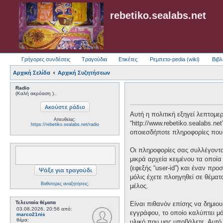
rebetiko.sealabs.net
Γρήγορες συνδέσεις
Τραγούδια
Ετικέτες
Ρεμπετο-pedia (wiki)
Βιβλ
Αρχική Σελίδα
Αρχική Συζητήσεων
Radio
(Καλή ακρόαση )..
Αυτή η πολιτική εξηγεί λεπτομερώ
Απευθείας:
“http://www.rebetiko.sealabs.ne
https://rebetiko.sealabs.net/radio
οποιεσδήποτε πληροφορίες που 
Οι πληροφορίες σας συλλέγονται
μικρά αρχεία κειμένου τα οποί
(εφεξής “user-id”) και έναν πρ
μόλις έχετε πλοηγηθεί σε θέματ
Βαθύτερες αναζητήσεις;
μέλος.
Τελευταία θέματα
Είναι πιθανόν επίσης να δημιου
03.08.2026, 20:56
από:
εγγράφου, το οποίο καλύπτει μό
marco21nis
θέμα:
υλικό που μας υποβάλετε. Αυτό 