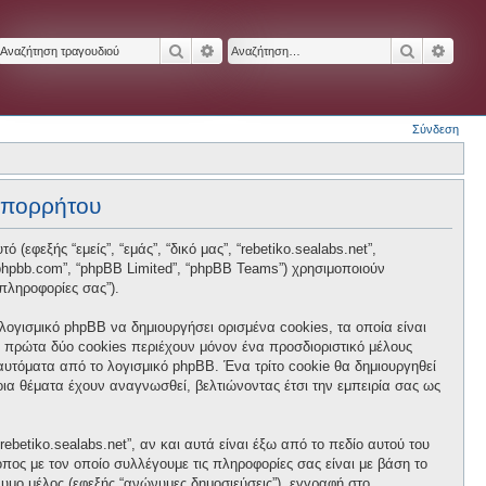
Αναζήτηση
Ειδική αναζήτηση
Αναζήτησ
Ειδικ
Σύνδεση
 απορρήτου
 (εφεξής “εμείς”, “εμάς”, “δικό μας”, “rebetiko.sealabs.net”,
ww.phpbb.com”, “phpBB Limited”, “phpBB Teams”) χρησιμοποιούν
πληροφορίες σας”).
 λογισμικό phpBB να δημιουργήσει ορισμένα cookies, τα οποία είναι
 πρώτα δύο cookies περιέχουν μόνον ένα προσδιοριστικό μέλους
 αυτόματα από το λογισμικό phpBB. Ένα τρίτο cookie θα δημιουργηθεί
ποια θέματα έχουν αναγνωσθεί, βελτιώνοντας έτσι την εμπειρία σας ως
betiko.sealabs.net”, αν και αυτά είναι έξω από το πεδίο αυτού του
πος με τον οποίο συλλέγουμε τις πληροφορίες σας είναι με βάση το
νυμο μέλος (εφεξής “ανώνυμες δημοσιεύσεις”), εγγραφή στο