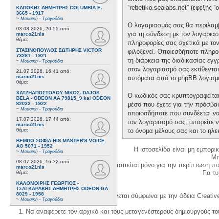
“rebetiko.sealabs.net” (εφεξής 
ΚΑΠΟΚΗΣ ΔΗΜΗΤΡΗΣ COLUMBIA E-
3665 - 1917
~
Μουσική - Τραγούδια
Ο λογαριασμός σας θα περιλαμβ
03.08.2026, 20:55
από:
για τη σύνδεση με τον λογαριασ
marco21nis
θέμα:
πληροφορίες σας σχετικά με το
ΣΤΑΣΙΝΟΠΟΥΛΟΣ ΣΩΤΗΡΗΣ VICTOR
φιλοξενεί. Οποιεσδήποτε πληροφ
73281 - 1921
τη διάρκεια της διαδικασίας εγ
~
Μουσική - Τραγούδια
στον λογαριασμό σας εκτίθεντα
21.07.2026, 16:41
από:
marco21nis
αυτόματα από το phpBB λογισμι
θέμα:
ΧΑΤΖΗΑΠΟΣΤΟΛΟΥ ΝΙΚΟΣ- DAJOS
Ο κωδικός σας κρυπτογραφείται 
BELA - ODEON AA 79815_9 kai ODEON
82022 - 1922
μέσο που έχετε για την πρόσβα
~
Μουσική - Τραγούδια
οποιοσδήποτε που συνδέεται να 
17.07.2026, 17:44
από:
τον λογαριασμό σας, μπορείτε ν
marco21nis
θέμα:
το όνομα μέλους σας και το ηλε
ΒΕΜΠΟ ΣΟΦΙΑ HIS MASTER'S VOICE
AO 5071 - 1952
Η ιστοσελίδα είναι μη εμπορι
~
Μουσική - Τραγούδια
Μπ
08.07.2026, 16:32
από:
Η δημιουργία λογαριασμού απαιτείται μόνο για την περίπτωση π
marco21nis
Για τυχ
θέμα:
ΚΑΛΟΜΟΙΡΗΣ ΓΕΩΡΓΙΟΣ -
ΤΣΑΓΚΑΡΑΚΗΣ ΔΗΜΗΤΡΗΣ ODEON GA
8029 - 1958
Η χρήση του υλικού της σελίδας γίνεται σύμφωνα με την άδεια Creativ
~
Μουσική - Τραγούδια
1. Να αναφέρετε τον αρχικό και τους μεταγενέστερους δημιουργούς τ