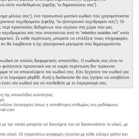
νώ είστε συνδεδεμένος (εφεξής “οι δημοσιεύσεις σας”).
νομα μέλους σας”), ένα προσωπικό μυστικό κωδικό που χρησιμοποιείται
ρονικού ταχυδρομείου (εφεξής “το ηλεκτρονικό ταχυδρομείο σας”). Οι
ους περί προστασίας δεδομένων που ισχύουν στη χώρα που μας
 ταχυδρομείου σας που απαιτούνται από το “rebetiko.sealabs.net” κατά
οαιρετικό. Σε κάθε περίπτωση, μπορείτε να επιλέξετε ποιες πληροφορίες
ε αν θα λαμβάνετε ή όχι ηλεκτρονικά μηνύματα που δημιουργούνται
κωδικό σε πολλές διαφορετικές ιστοσελίδες. Ο κωδικός σας είναι το
ον φυλάσσετε προσεκτικά και σε καμία περίπτωση δεν πρόκειται
νόμιμα το να αποκαλύψετε τον κωδικό σας. Εάν ξεχάσετε τον κωδικό για
ό το λογισμικό phpBB. Αυτή η διαδικασία θα σας ζητήσει να υποβάλετε
ι έναν νέο κωδικό για να συνδεθείτε με το λογαριασμό σας.
η της ιστοσελίδας-κοινότητας.
μό.
ιπλέον λειτουργίες όπως η τοποθέτηση επιθυμίας στο ραδιόφωνο.
mail.com
με την οποία μπορείτε να διανείμετε και να διασκευάσετε το υλικό, με
 στο υλικό. Οι παραπάνω αναφορές γίνονται με κάθε εύλογο τρόπο και