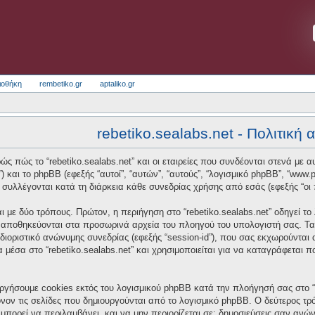
ιοθήκη
rembetiko.gr
aptaliko.gr
rebetiko.sealabs.net - Πολιτική
ς πώς το “rebetiko.sealabs.net” και οι εταιρείες που συνδέονται στενά με αυτό
t”) και το phpBB (εφεξής “αυτοί”, “αυτών”, “αυτούς”, “λογισμικό phpBB”, “w
συλλέγονται κατά τη διάρκεια κάθε συνεδρίας χρήσης από εσάς (εφεξής “οι 
 με δύο τρόπους. Πρώτον, η περιήγηση στο “rebetiko.sealabs.net” οδηγεί το
α αποθηκεύονται στα προσωρινά αρχεία του πλοηγού του υπολογιστή σας. Τα
οσδιοριστικό ανώνυμης συνεδρίας (εφεξής “session-id”), που σας εκχωρούνται
α μέσα στο “rebetiko.sealabs.net” και χρησιμοποιείται για να καταγράφεται 
ργήσουμε cookies εκτός του λογισμικού phpBB κατά την πλοήγησή σας στο “re
νον τις σελίδες που δημιουργούνται από το λογισμικό phpBB. Ο δεύτερος τρό
μπορεί να περιλαμβάνει, και να μην περιορίζεται σε: δημοσιεύσεις σαν ανώ