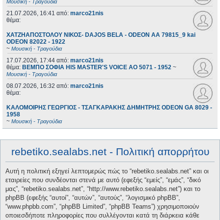
Μουσική - Τραγούδια
21.07.2026, 16:41
από:
marco21nis
θέμα:
ΧΑΤΖΗΑΠΟΣΤΟΛΟΥ ΝΙΚΟΣ- DAJOS BELA - ODEON AA 79815_9 kai
ODEON 82022 - 1922
~
Μουσική - Τραγούδια
17.07.2026, 17:44
από:
marco21nis
θέμα:
ΒΕΜΠΟ ΣΟΦΙΑ HIS MASTER'S VOICE AO 5071 - 1952
~
Μουσική - Τραγούδια
08.07.2026, 16:32
από:
marco21nis
θέμα:
ΚΑΛΟΜΟΙΡΗΣ ΓΕΩΡΓΙΟΣ - ΤΣΑΓΚΑΡΑΚΗΣ ΔΗΜΗΤΡΗΣ ODEON GA 8029 -
1958
~
Μουσική - Τραγούδια
rebetiko.sealabs.net - Πολιτική απορρήτου
Αυτή η πολιτική εξηγεί λεπτομερώς πώς το “rebetiko.sealabs.net” και οι
εταιρείες που συνδέονται στενά με αυτό (εφεξής “εμείς”, “εμάς”, “δικό
μας”, “rebetiko.sealabs.net”, “http://www.rebetiko.sealabs.net”) και το
phpBB (εφεξής “αυτοί”, “αυτών”, “αυτούς”, “λογισμικό phpBB”,
“www.phpbb.com”, “phpBB Limited”, “phpBB Teams”) χρησιμοποιούν
οποιεσδήποτε πληροφορίες που συλλέγονται κατά τη διάρκεια κάθε