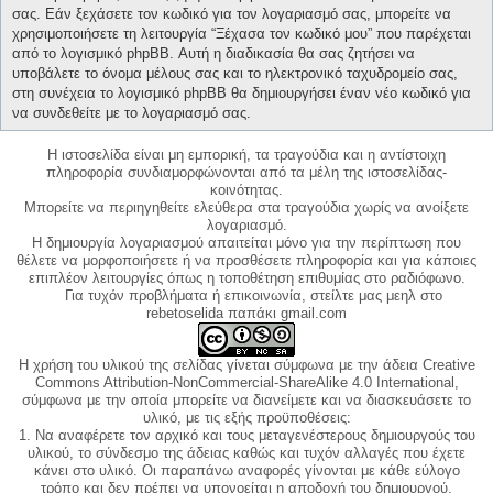
σας. Εάν ξεχάσετε τον κωδικό για τον λογαριασμό σας, μπορείτε να
χρησιμοποιήσετε τη λειτουργία “Ξέχασα τον κωδικό μου” που παρέχεται
από το λογισμικό phpBB. Αυτή η διαδικασία θα σας ζητήσει να
υποβάλετε το όνομα μέλους σας και το ηλεκτρονικό ταχυδρομείο σας,
στη συνέχεια το λογισμικό phpBB θα δημιουργήσει έναν νέο κωδικό για
να συνδεθείτε με το λογαριασμό σας.
Η ιστοσελίδα είναι μη εμπορική, τα τραγούδια και η αντίστοιχη
πληροφορία συνδιαμορφώνονται από τα μέλη της ιστοσελίδας-
κοινότητας.
Μπορείτε να περιηγηθείτε ελεύθερα στα τραγούδια χωρίς να ανοίξετε
λογαριασμό.
Η δημιουργία λογαριασμού απαιτείται μόνο για την περίπτωση που
θέλετε να μορφοποιήσετε ή να προσθέσετε πληροφορία και για κάποιες
επιπλέον λειτουργίες όπως η τοποθέτηση επιθυμίας στο ραδιόφωνο.
Για τυχόν προβλήματα ή επικοινωνία, στείλτε μας μεηλ στο
rebetoselida παπάκι gmail.com
Η χρήση του υλικού της σελίδας γίνεται σύμφωνα με την άδεια Creative
Commons Attribution-NonCommercial-ShareAlike 4.0 International,
σύμφωνα με την οποία μπορείτε να διανείμετε και να διασκευάσετε το
υλικό, με τις εξής προϋποθέσεις:
1. Να αναφέρετε τον αρχικό και τους μεταγενέστερους δημιουργούς του
υλικού, το σύνδεσμο της άδειας καθώς και τυχόν αλλαγές που έχετε
κάνει στο υλικό. Οι παραπάνω αναφορές γίνονται με κάθε εύλογο
τρόπο και δεν πρέπει να υπονοείται η αποδοχή του δημιουργού.