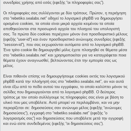
συνεδρίας χρήσης από εσάς (εφεξής “οι πληροφορίες σας”).
Οι πληροφορίες σας συλλέγονται με δύο τρόπους. Πρώτον, η περιήγηση
στο “rebetiko.sealabs.net” οδηγεί το λογισμικό phpBB να δημιουργήσει
ορισμένα cookies, τα οποία είναι μικρά αρχεία κειμένου τα οποία
αποθηκεύονται στα προσωρινά αρχεία του πλοηγού του υπολογιστή
σας. Τα πρώτα δύο cookies περιέχουν μόνον ένα προσδιοριστικό μέλους
(εφεξής “user-id”) και έναν προσδιοριστικό ανώνυμης συνεδρίας (εφεξής
“session-id”), που σας εκχωρούνται αυτόματα από το λογισμικό phpBB.
Ένα τρίτο cookie θα δημιουργηθεί μόλις έχετε πλοηγηθεί σε θέματα μέσα
στο “rebetiko.sealabs.net” και χρησιμοποιείται για να καταγράφεται ποια
θέματα έχουν αναγνωσθεί, βελτιώνοντας έτσι την εμπειρία σας ως
μέλος.
Είναι πιθανόν επίσης να δημιουργήσουμε cookies εκτός του λογισμικού
phpBB κατά την πλοήγησή σας στο “rebetiko.sealabs.net”, αν και αυτά
είναι έξω από το πεδίο αυτού του εγγράφου, το οποίο καλύπτει μόνον τις
σελίδες που δημιουργούνται από το λογισμικό phpBB. Ο δεύτερος
τρόπος με τον οποίο συλλέγουμε τις πληροφορίες σας είναι με βάση το
υλικό που μας υποβάλετε. Αυτό μπορεί να περιλαμβάνει, και να μην
περιορίζεται σε: δημοσιεύσεις σαν ανώνυμο μέλος (εφεξής “ανώνυμες
δημοσιεύσεις”), εγγραφή στο “rebetiko.sealabs.net” (εφεξής “ο
λογαριασμός σας”) και δημοσιεύσεις που υποβάλετε μετά την εγγραφή
και ενώ είστε συνδεδεμένος (εφεξής “οι δημοσιεύσεις σας”).