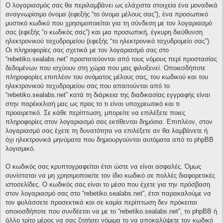
Ο λογαριασμός σας θα περιλαμβάνει ως ελάχιστα στοιχεία ένα μοναδικά
αναγνωρίσιμο όνομα (εφεξής “το όνομα μέλους σας”), ένα προσωπικό
μυστικό κωδικό που χρησιμοποιείται για τη σύνδεση με τον λογαριασμό
σας (εφεξής “ο κωδικός σας”) και μια προσωπική, έγκυρη διεύθυνση
ηλεκτρονικού ταχυδρομείου (εφεξής “το ηλεκτρονικό ταχυδρομείο σας”).
Οι πληροφορίες σας σχετικά με τον λογαριασμό σας στο
“rebetiko.sealabs.net” προστατεύονται από τους νόμους περί προστασίας
δεδομένων που ισχύουν στη χώρα που μας φιλοξενεί. Οποιεσδήποτε
πληροφορίες επιπλέον του ονόματος μέλους σας, του κωδικού και του
ηλεκτρονικού ταχυδρομείου σας που απαιτούνται από το
“rebetiko.sealabs.net” κατά τη διάρκεια της διαδικασίας εγγραφής είναι
στην παρέκκλισή μας ως προς το τι είναι υποχρεωτικό και τι
προαιρετικό. Σε κάθε περίπτωση, μπορείτε να επιλέξετε ποιες
πληροφορίες στον λογαριασμό σας εκτίθενται δημόσια. Επιπλέον, στον
λογαριασμό σας έχετε τη δυνατότητα να επιλέξετε αν θα λαμβάνετε ή
όχι ηλεκτρονικά μηνύματα που δημιουργούνται αυτόματα από το phpBB
λογισμικό.
Ο κωδικός σας κρυπτογραφείται έτσι ώστε να είναι ασφαλές. Όμως
συνίσταται να μη χρησιμοποιείτε τον ίδιο κωδικό σε πολλές διαφορετικές
ιστοσελίδες. Ο κωδικός σας είναι το μέσο που έχετε για την πρόσβαση
στον λογαριασμό σας στο “rebetiko.sealabs.net”, έτσι παρακαλούμε να
τον φυλάσσετε προσεκτικά και σε καμία περίπτωση δεν πρόκειται
οποιοσδήποτε που συνδέεται να με το “rebetiko.sealabs.net”, το phpBB ή
άλλο τρίτο μέρος να σας ζητήσει νόμιμα το να αποκαλύψετε τον κωδικό