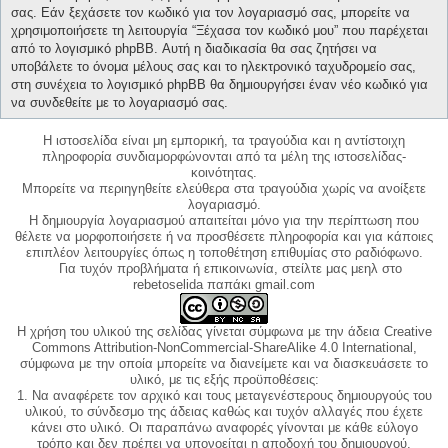
σας. Εάν ξεχάσετε τον κωδικό για τον λογαριασμό σας, μπορείτε να
χρησιμοποιήσετε τη λειτουργία “Ξέχασα τον κωδικό μου” που παρέχεται
από το λογισμικό phpBB. Αυτή η διαδικασία θα σας ζητήσει να
υποβάλετε το όνομα μέλους σας και το ηλεκτρονικό ταχυδρομείο σας,
στη συνέχεια το λογισμικό phpBB θα δημιουργήσει έναν νέο κωδικό για
να συνδεθείτε με το λογαριασμό σας.
Η ιστοσελίδα είναι μη εμπορική, τα τραγούδια και η αντίστοιχη
πληροφορία συνδιαμορφώνονται από τα μέλη της ιστοσελίδας-
κοινότητας.
Μπορείτε να περιηγηθείτε ελεύθερα στα τραγούδια χωρίς να ανοίξετε
λογαριασμό.
Η δημιουργία λογαριασμού απαιτείται μόνο για την περίπτωση που
θέλετε να μορφοποιήσετε ή να προσθέσετε πληροφορία και για κάποιες
επιπλέον λειτουργίες όπως η τοποθέτηση επιθυμίας στο ραδιόφωνο.
Για τυχόν προβλήματα ή επικοινωνία, στείλτε μας μεηλ στο
rebetoselida παπάκι gmail.com
Η χρήση του υλικού της σελίδας γίνεται σύμφωνα με την άδεια Creative
Commons Attribution-NonCommercial-ShareAlike 4.0 International,
σύμφωνα με την οποία μπορείτε να διανείμετε και να διασκευάσετε το
υλικό, με τις εξής προϋποθέσεις:
1. Να αναφέρετε τον αρχικό και τους μεταγενέστερους δημιουργούς του
υλικού, το σύνδεσμο της άδειας καθώς και τυχόν αλλαγές που έχετε
κάνει στο υλικό. Οι παραπάνω αναφορές γίνονται με κάθε εύλογο
τρόπο και δεν πρέπει να υπονοείται η αποδοχή του δημιουργού.