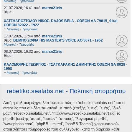
Μουσική - Τραγούδια
21.07.2026, 16:41
από:
marco21nis
θέμα:
ΧΑΤΖΗΑΠΟΣΤΟΛΟΥ ΝΙΚΟΣ- DAJOS BELA - ODEON AA 79815_9 kai
ODEON 82022 - 1922
~
Μουσική - Τραγούδια
17.07.2026, 17:44
από:
marco21nis
θέμα:
ΒΕΜΠΟ ΣΟΦΙΑ HIS MASTER'S VOICE AO 5071 - 1952
~
Μουσική - Τραγούδια
08.07.2026, 16:32
από:
marco21nis
θέμα:
ΚΑΛΟΜΟΙΡΗΣ ΓΕΩΡΓΙΟΣ - ΤΣΑΓΚΑΡΑΚΗΣ ΔΗΜΗΤΡΗΣ ODEON GA 8029 -
1958
~
Μουσική - Τραγούδια
rebetiko.sealabs.net - Πολιτική απορρήτου
Αυτή η πολιτική εξηγεί λεπτομερώς πώς το “rebetiko.sealabs.net” και οι
εταιρείες που συνδέονται στενά με αυτό (εφεξής “εμείς”, “εμάς”, “δικό
μας”, “rebetiko.sealabs.net”, “http://www.rebetiko.sealabs.net”) και το
phpBB (εφεξής “αυτοί”, “αυτών”, “αυτούς”, “λογισμικό phpBB”,
“www.phpbb.com”, “phpBB Limited”, “phpBB Teams”) χρησιμοποιούν
οποιεσδήποτε πληροφορίες που συλλέγονται κατά τη διάρκεια κάθε