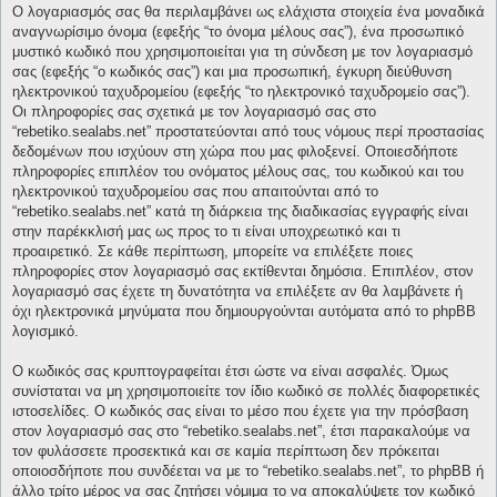
Ο λογαριασμός σας θα περιλαμβάνει ως ελάχιστα στοιχεία ένα μοναδικά
αναγνωρίσιμο όνομα (εφεξής “το όνομα μέλους σας”), ένα προσωπικό
μυστικό κωδικό που χρησιμοποιείται για τη σύνδεση με τον λογαριασμό
σας (εφεξής “ο κωδικός σας”) και μια προσωπική, έγκυρη διεύθυνση
ηλεκτρονικού ταχυδρομείου (εφεξής “το ηλεκτρονικό ταχυδρομείο σας”).
Οι πληροφορίες σας σχετικά με τον λογαριασμό σας στο
“rebetiko.sealabs.net” προστατεύονται από τους νόμους περί προστασίας
δεδομένων που ισχύουν στη χώρα που μας φιλοξενεί. Οποιεσδήποτε
πληροφορίες επιπλέον του ονόματος μέλους σας, του κωδικού και του
ηλεκτρονικού ταχυδρομείου σας που απαιτούνται από το
“rebetiko.sealabs.net” κατά τη διάρκεια της διαδικασίας εγγραφής είναι
στην παρέκκλισή μας ως προς το τι είναι υποχρεωτικό και τι
προαιρετικό. Σε κάθε περίπτωση, μπορείτε να επιλέξετε ποιες
πληροφορίες στον λογαριασμό σας εκτίθενται δημόσια. Επιπλέον, στον
λογαριασμό σας έχετε τη δυνατότητα να επιλέξετε αν θα λαμβάνετε ή
όχι ηλεκτρονικά μηνύματα που δημιουργούνται αυτόματα από το phpBB
λογισμικό.
Ο κωδικός σας κρυπτογραφείται έτσι ώστε να είναι ασφαλές. Όμως
συνίσταται να μη χρησιμοποιείτε τον ίδιο κωδικό σε πολλές διαφορετικές
ιστοσελίδες. Ο κωδικός σας είναι το μέσο που έχετε για την πρόσβαση
στον λογαριασμό σας στο “rebetiko.sealabs.net”, έτσι παρακαλούμε να
τον φυλάσσετε προσεκτικά και σε καμία περίπτωση δεν πρόκειται
οποιοσδήποτε που συνδέεται να με το “rebetiko.sealabs.net”, το phpBB ή
άλλο τρίτο μέρος να σας ζητήσει νόμιμα το να αποκαλύψετε τον κωδικό