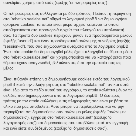
συνεδρίας χρήσης από εσάς (εφεξής “οι πληροφορίες σας”).
Οι πληροφορίες σας συλλέγονται με δύο τρόπους. Πρώτον, η περιήγηση
στο “rebetiko.sealabs.net” οδηγεί το λογισμικό phpBB να δημιουργήσει
ορισμένα cookies, τα οποία είναι μικρά αρχεία κειμένου τα οποία
αποθηκεύονται στα προσωρινά αρχεία του πλοηγού του υπολογιστή
σας. Τα πρώτα δύο cookies περιέχουν μόνον ένα προσδιοριστικό μέλους
(εφεξής “user-id”) και έναν προσδιοριστικό ανώνυμης συνεδρίας (εφεξής
“session-id”), που σας εκχωρούνται αυτόματα από το λογισμικό phpBB.
Ένα τρίτο cookie θα δημιουργηθεί μόλις έχετε πλοηγηθεί σε θέματα μέσα
στο “rebetiko.sealabs.net” και χρησιμοποιείται για να καταγράφεται ποια
θέματα έχουν αναγνωσθεί, βελτιώνοντας έτσι την εμπειρία σας ως
μέλος.
Είναι πιθανόν επίσης να δημιουργήσουμε cookies εκτός του λογισμικού
phpBB κατά την πλοήγησή σας στο “rebetiko.sealabs.net”, αν και αυτά
είναι έξω από το πεδίο αυτού του εγγράφου, το οποίο καλύπτει μόνον τις
σελίδες που δημιουργούνται από το λογισμικό phpBB. Ο δεύτερος
τρόπος με τον οποίο συλλέγουμε τις πληροφορίες σας είναι με βάση το
υλικό που μας υποβάλετε. Αυτό μπορεί να περιλαμβάνει, και να μην
περιορίζεται σε: δημοσιεύσεις σαν ανώνυμο μέλος (εφεξής “ανώνυμες
δημοσιεύσεις”), εγγραφή στο “rebetiko.sealabs.net” (εφεξής “ο
λογαριασμός σας”) και δημοσιεύσεις που υποβάλετε μετά την εγγραφή
και ενώ είστε συνδεδεμένος (εφεξής “οι δημοσιεύσεις σας”).