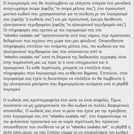
Ο λογαριασμός σας θα περιλαμβάνει ως ελάχιστα στοιχεία ένα μοναδικά
αναγνωρίσιμο όνομα (εφεξής “το όνομα μέλους σας”), ένα προσωπικό
μυστικό κωδικό που χρησιμοποιείται για τη σύνδεση με τον λογαριασμό
σας (εφεξής “ο κωδικός σας”) και μια προσωπική, έγκυρη διεύθυνση
ηλεκτρονικού ταχυδρομείου (εφεξής “το ηλεκτρονικό ταχυδρομείο σας”).
Οι πληροφορίες σας σχετικά με τον λογαριασμό σας στο
“rebetiko.sealabs.net” προστατεύονται από τους νόμους περί προστασίας
δεδομένων που ισχύουν στη χώρα που μας φιλοξενεί. Οποιεσδήποτε
πληροφορίες επιπλέον του ονόματος μέλους σας, του κωδικού και του
ηλεκτρονικού ταχυδρομείου σας που απαιτούνται από το
“rebetiko.sealabs.net” κατά τη διάρκεια της διαδικασίας εγγραφής είναι
στην παρέκκλισή μας ως προς το τι είναι υποχρεωτικό και τι
προαιρετικό. Σε κάθε περίπτωση, μπορείτε να επιλέξετε ποιες
πληροφορίες στον λογαριασμό σας εκτίθενται δημόσια. Επιπλέον, στον
λογαριασμό σας έχετε τη δυνατότητα να επιλέξετε αν θα λαμβάνετε ή
όχι ηλεκτρονικά μηνύματα που δημιουργούνται αυτόματα από το phpBB
λογισμικό.
Ο κωδικός σας κρυπτογραφείται έτσι ώστε να είναι ασφαλές. Όμως
συνίσταται να μη χρησιμοποιείτε τον ίδιο κωδικό σε πολλές διαφορετικές
ιστοσελίδες. Ο κωδικός σας είναι το μέσο που έχετε για την πρόσβαση
στον λογαριασμό σας στο “rebetiko.sealabs.net”, έτσι παρακαλούμε να
τον φυλάσσετε προσεκτικά και σε καμία περίπτωση δεν πρόκειται
οποιοσδήποτε που συνδέεται να με το “rebetiko.sealabs.net”, το phpBB ή
άλλο τρίτο μέρος να σας ζητήσει νόμιμα το να αποκαλύψετε τον κωδικό