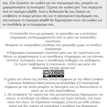
σας. Εάν ξεχάσετε τον κωδικό για τον λογαριασμό σας, μπορείτε να
χρησιμοποιήσετε τη λειτουργία “Ξέχασα τον κωδικό μου” που παρέχεται
από το λογισμικό phpBB. Αυτή η διαδικασία θα σας ζητήσει να
υποβάλετε το όνομα μέλους σας και το ηλεκτρονικό ταχυδρομείο σας,
στη συνέχεια το λογισμικό phpBB θα δημιουργήσει έναν νέο κωδικό για
να συνδεθείτε με το λογαριασμό σας.
Η ιστοσελίδα είναι μη εμπορική, τα τραγούδια και η αντίστοιχη
πληροφορία συνδιαμορφώνονται από τα μέλη της ιστοσελίδας-
κοινότητας.
Μπορείτε να περιηγηθείτε ελεύθερα στα τραγούδια χωρίς να ανοίξετε
λογαριασμό.
Η δημιουργία λογαριασμού απαιτείται μόνο για την περίπτωση που
θέλετε να μορφοποιήσετε ή να προσθέσετε πληροφορία και για κάποιες
επιπλέον λειτουργίες όπως η τοποθέτηση επιθυμίας στο ραδιόφωνο.
Για τυχόν προβλήματα ή επικοινωνία, στείλτε μας μεηλ στο
rebetoselida παπάκι gmail.com
Η χρήση του υλικού της σελίδας γίνεται σύμφωνα με την άδεια Creative
Commons Attribution-NonCommercial-ShareAlike 4.0 International,
σύμφωνα με την οποία μπορείτε να διανείμετε και να διασκευάσετε το
υλικό, με τις εξής προϋποθέσεις:
1. Να αναφέρετε τον αρχικό και τους μεταγενέστερους δημιουργούς του
υλικού, το σύνδεσμο της άδειας καθώς και τυχόν αλλαγές που έχετε
κάνει στο υλικό. Οι παραπάνω αναφορές γίνονται με κάθε εύλογο
τρόπο και δεν πρέπει να υπονοείται η αποδοχή του δημιουργού.