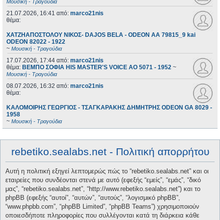
Μουσική - Τραγούδια
21.07.2026, 16:41
από:
marco21nis
θέμα:
ΧΑΤΖΗΑΠΟΣΤΟΛΟΥ ΝΙΚΟΣ- DAJOS BELA - ODEON AA 79815_9 kai
ODEON 82022 - 1922
~
Μουσική - Τραγούδια
17.07.2026, 17:44
από:
marco21nis
θέμα:
ΒΕΜΠΟ ΣΟΦΙΑ HIS MASTER'S VOICE AO 5071 - 1952
~
Μουσική - Τραγούδια
08.07.2026, 16:32
από:
marco21nis
θέμα:
ΚΑΛΟΜΟΙΡΗΣ ΓΕΩΡΓΙΟΣ - ΤΣΑΓΚΑΡΑΚΗΣ ΔΗΜΗΤΡΗΣ ODEON GA 8029 -
1958
~
Μουσική - Τραγούδια
rebetiko.sealabs.net - Πολιτική απορρήτου
Αυτή η πολιτική εξηγεί λεπτομερώς πώς το “rebetiko.sealabs.net” και οι
εταιρείες που συνδέονται στενά με αυτό (εφεξής “εμείς”, “εμάς”, “δικό
μας”, “rebetiko.sealabs.net”, “http://www.rebetiko.sealabs.net”) και το
phpBB (εφεξής “αυτοί”, “αυτών”, “αυτούς”, “λογισμικό phpBB”,
“www.phpbb.com”, “phpBB Limited”, “phpBB Teams”) χρησιμοποιούν
οποιεσδήποτε πληροφορίες που συλλέγονται κατά τη διάρκεια κάθε