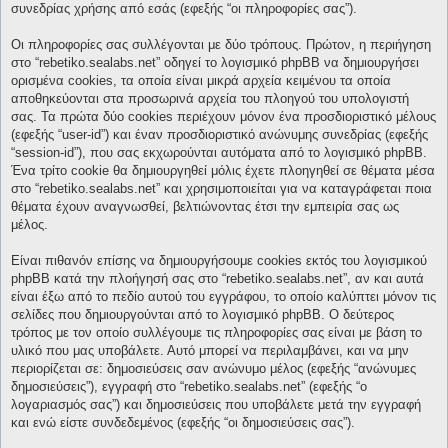
συνεδρίας χρήσης από εσάς (εφεξής “οι πληροφορίες σας”).
Οι πληροφορίες σας συλλέγονται με δύο τρόπους. Πρώτον, η περιήγηση
στο “rebetiko.sealabs.net” οδηγεί το λογισμικό phpBB να δημιουργήσει
ορισμένα cookies, τα οποία είναι μικρά αρχεία κειμένου τα οποία
αποθηκεύονται στα προσωρινά αρχεία του πλοηγού του υπολογιστή
σας. Τα πρώτα δύο cookies περιέχουν μόνον ένα προσδιοριστικό μέλους
(εφεξής “user-id”) και έναν προσδιοριστικό ανώνυμης συνεδρίας (εφεξής
“session-id”), που σας εκχωρούνται αυτόματα από το λογισμικό phpBB.
Ένα τρίτο cookie θα δημιουργηθεί μόλις έχετε πλοηγηθεί σε θέματα μέσα
στο “rebetiko.sealabs.net” και χρησιμοποιείται για να καταγράφεται ποια
θέματα έχουν αναγνωσθεί, βελτιώνοντας έτσι την εμπειρία σας ως
μέλος.
Είναι πιθανόν επίσης να δημιουργήσουμε cookies εκτός του λογισμικού
phpBB κατά την πλοήγησή σας στο “rebetiko.sealabs.net”, αν και αυτά
είναι έξω από το πεδίο αυτού του εγγράφου, το οποίο καλύπτει μόνον τις
σελίδες που δημιουργούνται από το λογισμικό phpBB. Ο δεύτερος
τρόπος με τον οποίο συλλέγουμε τις πληροφορίες σας είναι με βάση το
υλικό που μας υποβάλετε. Αυτό μπορεί να περιλαμβάνει, και να μην
περιορίζεται σε: δημοσιεύσεις σαν ανώνυμο μέλος (εφεξής “ανώνυμες
δημοσιεύσεις”), εγγραφή στο “rebetiko.sealabs.net” (εφεξής “ο
λογαριασμός σας”) και δημοσιεύσεις που υποβάλετε μετά την εγγραφή
και ενώ είστε συνδεδεμένος (εφεξής “οι δημοσιεύσεις σας”).