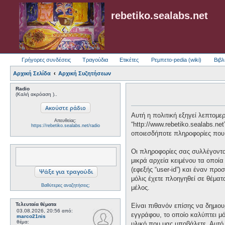
rebetiko.sealabs.net
Γρήγορες συνδέσεις
Τραγούδια
Ετικέτες
Ρεμπετο-pedia (wiki)
Βιβλ
Αρχική Σελίδα
Αρχική Συζητήσεων
Radio
(Καλή ακρόαση )..
Αυτή η πολιτική εξηγεί λεπτομερώ
Απευθείας:
“http://www.rebetiko.sealabs.ne
https://rebetiko.sealabs.net/radio
οποιεσδήποτε πληροφορίες που 
Οι πληροφορίες σας συλλέγονται
μικρά αρχεία κειμένου τα οποί
(εφεξής “user-id”) και έναν πρ
μόλις έχετε πλοηγηθεί σε θέματ
Βαθύτερες αναζητήσεις;
μέλος.
Τελευταία θέματα
Είναι πιθανόν επίσης να δημιου
03.08.2026, 20:56
από:
εγγράφου, το οποίο καλύπτει μό
marco21nis
θέμα:
υλικό που μας υποβάλετε. Αυτό 