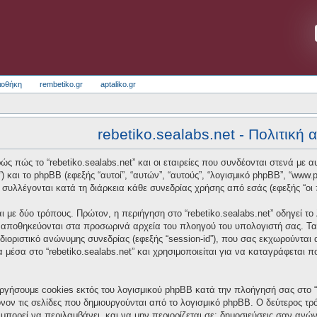
ιοθήκη
rembetiko.gr
aptaliko.gr
rebetiko.sealabs.net - Πολιτική
ς πώς το “rebetiko.sealabs.net” και οι εταιρείες που συνδέονται στενά με αυτό
t”) και το phpBB (εφεξής “αυτοί”, “αυτών”, “αυτούς”, “λογισμικό phpBB”, “w
συλλέγονται κατά τη διάρκεια κάθε συνεδρίας χρήσης από εσάς (εφεξής “οι 
 με δύο τρόπους. Πρώτον, η περιήγηση στο “rebetiko.sealabs.net” οδηγεί το
α αποθηκεύονται στα προσωρινά αρχεία του πλοηγού του υπολογιστή σας. Τα
οσδιοριστικό ανώνυμης συνεδρίας (εφεξής “session-id”), που σας εκχωρούνται
α μέσα στο “rebetiko.sealabs.net” και χρησιμοποιείται για να καταγράφεται 
ργήσουμε cookies εκτός του λογισμικού phpBB κατά την πλοήγησή σας στο “re
νον τις σελίδες που δημιουργούνται από το λογισμικό phpBB. Ο δεύτερος τρό
μπορεί να περιλαμβάνει, και να μην περιορίζεται σε: δημοσιεύσεις σαν ανώ