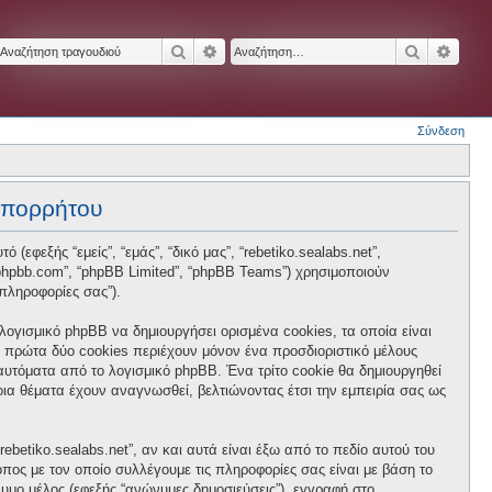
Αναζήτηση
Ειδική αναζήτηση
Αναζήτησ
Ειδικ
Σύνδεση
 απορρήτου
 (εφεξής “εμείς”, “εμάς”, “δικό μας”, “rebetiko.sealabs.net”,
ww.phpbb.com”, “phpBB Limited”, “phpBB Teams”) χρησιμοποιούν
πληροφορίες σας”).
 λογισμικό phpBB να δημιουργήσει ορισμένα cookies, τα οποία είναι
 πρώτα δύο cookies περιέχουν μόνον ένα προσδιοριστικό μέλους
 αυτόματα από το λογισμικό phpBB. Ένα τρίτο cookie θα δημιουργηθεί
ποια θέματα έχουν αναγνωσθεί, βελτιώνοντας έτσι την εμπειρία σας ως
betiko.sealabs.net”, αν και αυτά είναι έξω από το πεδίο αυτού του
πος με τον οποίο συλλέγουμε τις πληροφορίες σας είναι με βάση το
νυμο μέλος (εφεξής “ανώνυμες δημοσιεύσεις”), εγγραφή στο