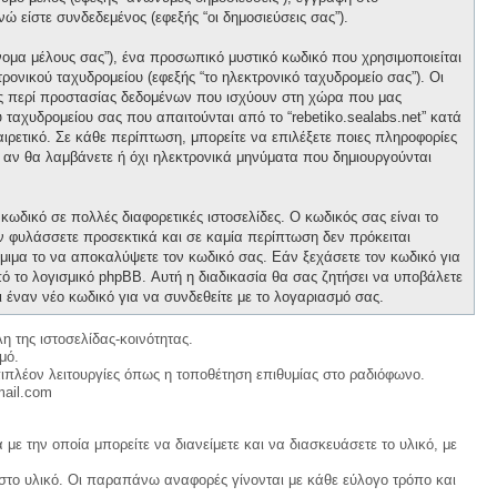
νώ είστε συνδεδεμένος (εφεξής “οι δημοσιεύσεις σας”).
νομα μέλους σας”), ένα προσωπικό μυστικό κωδικό που χρησιμοποιείται
ρονικού ταχυδρομείου (εφεξής “το ηλεκτρονικό ταχυδρομείο σας”). Οι
ους περί προστασίας δεδομένων που ισχύουν στη χώρα που μας
 ταχυδρομείου σας που απαιτούνται από το “rebetiko.sealabs.net” κατά
οαιρετικό. Σε κάθε περίπτωση, μπορείτε να επιλέξετε ποιες πληροφορίες
ε αν θα λαμβάνετε ή όχι ηλεκτρονικά μηνύματα που δημιουργούνται
κωδικό σε πολλές διαφορετικές ιστοσελίδες. Ο κωδικός σας είναι το
ον φυλάσσετε προσεκτικά και σε καμία περίπτωση δεν πρόκειται
νόμιμα το να αποκαλύψετε τον κωδικό σας. Εάν ξεχάσετε τον κωδικό για
ό το λογισμικό phpBB. Αυτή η διαδικασία θα σας ζητήσει να υποβάλετε
ι έναν νέο κωδικό για να συνδεθείτε με το λογαριασμό σας.
η της ιστοσελίδας-κοινότητας.
μό.
ιπλέον λειτουργίες όπως η τοποθέτηση επιθυμίας στο ραδιόφωνο.
mail.com
με την οποία μπορείτε να διανείμετε και να διασκευάσετε το υλικό, με
 στο υλικό. Οι παραπάνω αναφορές γίνονται με κάθε εύλογο τρόπο και