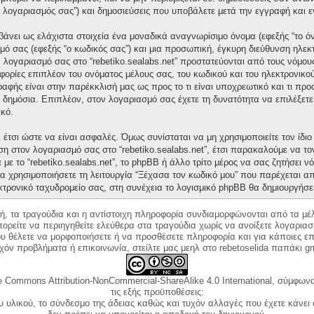
“ο λογαριασμός σας”) και δημοσιεύσεις που υποβάλετε μετά την εγγραφή και ε
άνει ως ελάχιστα στοιχεία ένα μοναδικά αναγνωρίσιμο όνομα (εφεξής “το ό
μό σας (εφεξής “ο κωδικός σας”) και μια προσωπική, έγκυρη διεύθυνση ηλεκτ
ν λογαριασμό σας στο “rebetiko.sealabs.net” προστατεύονται από τους νόμ
ορίες επιπλέον του ονόματος μέλους σας, του κωδικού και του ηλεκτρονικού
γραφής είναι στην παρέκκλισή μας ως προς το τι είναι υποχρεωτικό και τι πρ
ι δημόσια. Επιπλέον, στον λογαριασμό σας έχετε τη δυνατότητα να επιλέξετ
κό.
έτσι ώστε να είναι ασφαλές. Όμως συνίσταται να μη χρησιμοποιείτε τον ίδιο 
ση στον λογαριασμό σας στο “rebetiko.sealabs.net”, έτσι παρακαλούμε να τ
με το “rebetiko.sealabs.net”, το phpBB ή άλλο τρίτο μέρος να σας ζητήσει 
α χρησιμοποιήσετε τη λειτουργία “Ξέχασα τον κωδικό μου” που παρέχεται απ
κτρονικό ταχυδρομείο σας, στη συνέχεια το λογισμικό phpBB θα δημιουργήσε
κή, τα τραγούδια και η αντίστοιχη πληροφορία συνδιαμορφώνονται από τα μέλ
ορείτε να περιηγηθείτε ελεύθερα στα τραγούδια χωρίς να ανοίξετε λογαριασ
ου θέλετε να μορφοποιήσετε ή να προσθέσετε πληροφορία και για κάποιες επ
όν προβλήματα ή επικοινωνία, στείλτε μας μεηλ στο rebetoselida παπάκι g
e Commons Attribution-NonCommercial-ShareAlike 4.0 International, σύμφωνα 
τις εξής προϋποθέσεις:
ου υλικού, το σύνδεσμο της άδειας καθώς και τυχόν αλλαγές που έχετε κάνει