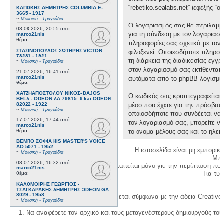
“rebetiko.sealabs.net” (εφεξής 
ΚΑΠΟΚΗΣ ΔΗΜΗΤΡΗΣ COLUMBIA E-
3665 - 1917
~
Μουσική - Τραγούδια
Ο λογαριασμός σας θα περιλαμβ
03.08.2026, 20:55
από:
για τη σύνδεση με τον λογαριασ
marco21nis
θέμα:
πληροφορίες σας σχετικά με το
ΣΤΑΣΙΝΟΠΟΥΛΟΣ ΣΩΤΗΡΗΣ VICTOR
φιλοξενεί. Οποιεσδήποτε πληροφ
73281 - 1921
τη διάρκεια της διαδικασίας εγ
~
Μουσική - Τραγούδια
στον λογαριασμό σας εκτίθεντα
21.07.2026, 16:41
από:
marco21nis
αυτόματα από το phpBB λογισμι
θέμα:
ΧΑΤΖΗΑΠΟΣΤΟΛΟΥ ΝΙΚΟΣ- DAJOS
Ο κωδικός σας κρυπτογραφείται 
BELA - ODEON AA 79815_9 kai ODEON
82022 - 1922
μέσο που έχετε για την πρόσβα
~
Μουσική - Τραγούδια
οποιοσδήποτε που συνδέεται να 
17.07.2026, 17:44
από:
τον λογαριασμό σας, μπορείτε ν
marco21nis
θέμα:
το όνομα μέλους σας και το ηλε
ΒΕΜΠΟ ΣΟΦΙΑ HIS MASTER'S VOICE
AO 5071 - 1952
Η ιστοσελίδα είναι μη εμπορι
~
Μουσική - Τραγούδια
Μπ
08.07.2026, 16:32
από:
Η δημιουργία λογαριασμού απαιτείται μόνο για την περίπτωση π
marco21nis
Για τυχ
θέμα:
ΚΑΛΟΜΟΙΡΗΣ ΓΕΩΡΓΙΟΣ -
ΤΣΑΓΚΑΡΑΚΗΣ ΔΗΜΗΤΡΗΣ ODEON GA
8029 - 1958
Η χρήση του υλικού της σελίδας γίνεται σύμφωνα με την άδεια Creativ
~
Μουσική - Τραγούδια
1. Να αναφέρετε τον αρχικό και τους μεταγενέστερους δημιουργούς τ