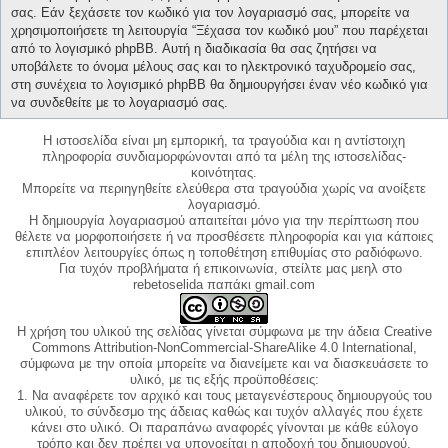
σας. Εάν ξεχάσετε τον κωδικό για τον λογαριασμό σας, μπορείτε να
χρησιμοποιήσετε τη λειτουργία “Ξέχασα τον κωδικό μου” που παρέχεται
από το λογισμικό phpBB. Αυτή η διαδικασία θα σας ζητήσει να
υποβάλετε το όνομα μέλους σας και το ηλεκτρονικό ταχυδρομείο σας,
στη συνέχεια το λογισμικό phpBB θα δημιουργήσει έναν νέο κωδικό για
να συνδεθείτε με το λογαριασμό σας.
Η ιστοσελίδα είναι μη εμπορική, τα τραγούδια και η αντίστοιχη
πληροφορία συνδιαμορφώνονται από τα μέλη της ιστοσελίδας-
κοινότητας.
Μπορείτε να περιηγηθείτε ελεύθερα στα τραγούδια χωρίς να ανοίξετε
λογαριασμό.
Η δημιουργία λογαριασμού απαιτείται μόνο για την περίπτωση που
θέλετε να μορφοποιήσετε ή να προσθέσετε πληροφορία και για κάποιες
επιπλέον λειτουργίες όπως η τοποθέτηση επιθυμίας στο ραδιόφωνο.
Για τυχόν προβλήματα ή επικοινωνία, στείλτε μας μεηλ στο
rebetoselida παπάκι gmail.com
Η χρήση του υλικού της σελίδας γίνεται σύμφωνα με την άδεια Creative
Commons Attribution-NonCommercial-ShareAlike 4.0 International,
σύμφωνα με την οποία μπορείτε να διανείμετε και να διασκευάσετε το
υλικό, με τις εξής προϋποθέσεις:
1. Να αναφέρετε τον αρχικό και τους μεταγενέστερους δημιουργούς του
υλικού, το σύνδεσμο της άδειας καθώς και τυχόν αλλαγές που έχετε
κάνει στο υλικό. Οι παραπάνω αναφορές γίνονται με κάθε εύλογο
τρόπο και δεν πρέπει να υπονοείται η αποδοχή του δημιουργού.