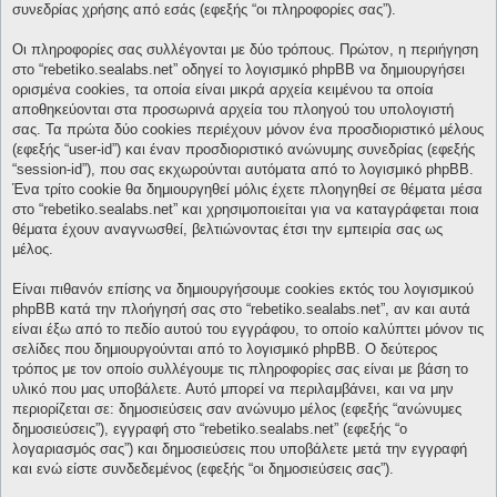
συνεδρίας χρήσης από εσάς (εφεξής “οι πληροφορίες σας”).
Οι πληροφορίες σας συλλέγονται με δύο τρόπους. Πρώτον, η περιήγηση
στο “rebetiko.sealabs.net” οδηγεί το λογισμικό phpBB να δημιουργήσει
ορισμένα cookies, τα οποία είναι μικρά αρχεία κειμένου τα οποία
αποθηκεύονται στα προσωρινά αρχεία του πλοηγού του υπολογιστή
σας. Τα πρώτα δύο cookies περιέχουν μόνον ένα προσδιοριστικό μέλους
(εφεξής “user-id”) και έναν προσδιοριστικό ανώνυμης συνεδρίας (εφεξής
“session-id”), που σας εκχωρούνται αυτόματα από το λογισμικό phpBB.
Ένα τρίτο cookie θα δημιουργηθεί μόλις έχετε πλοηγηθεί σε θέματα μέσα
στο “rebetiko.sealabs.net” και χρησιμοποιείται για να καταγράφεται ποια
θέματα έχουν αναγνωσθεί, βελτιώνοντας έτσι την εμπειρία σας ως
μέλος.
Είναι πιθανόν επίσης να δημιουργήσουμε cookies εκτός του λογισμικού
phpBB κατά την πλοήγησή σας στο “rebetiko.sealabs.net”, αν και αυτά
είναι έξω από το πεδίο αυτού του εγγράφου, το οποίο καλύπτει μόνον τις
σελίδες που δημιουργούνται από το λογισμικό phpBB. Ο δεύτερος
τρόπος με τον οποίο συλλέγουμε τις πληροφορίες σας είναι με βάση το
υλικό που μας υποβάλετε. Αυτό μπορεί να περιλαμβάνει, και να μην
περιορίζεται σε: δημοσιεύσεις σαν ανώνυμο μέλος (εφεξής “ανώνυμες
δημοσιεύσεις”), εγγραφή στο “rebetiko.sealabs.net” (εφεξής “ο
λογαριασμός σας”) και δημοσιεύσεις που υποβάλετε μετά την εγγραφή
και ενώ είστε συνδεδεμένος (εφεξής “οι δημοσιεύσεις σας”).