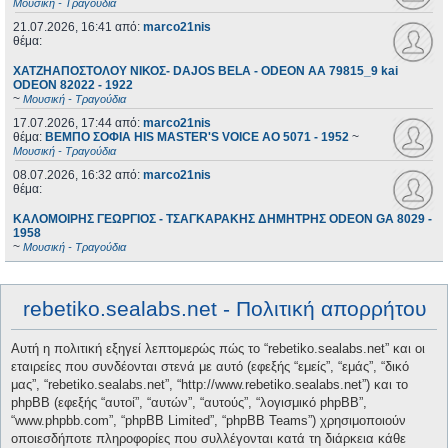
Μουσική - Τραγούδια
21.07.2026, 16:41
από:
marco21nis
θέμα:
ΧΑΤΖΗΑΠΟΣΤΟΛΟΥ ΝΙΚΟΣ- DAJOS BELA - ODEON AA 79815_9 kai
ODEON 82022 - 1922
~
Μουσική - Τραγούδια
17.07.2026, 17:44
από:
marco21nis
θέμα:
ΒΕΜΠΟ ΣΟΦΙΑ HIS MASTER'S VOICE AO 5071 - 1952
~
Μουσική - Τραγούδια
08.07.2026, 16:32
από:
marco21nis
θέμα:
ΚΑΛΟΜΟΙΡΗΣ ΓΕΩΡΓΙΟΣ - ΤΣΑΓΚΑΡΑΚΗΣ ΔΗΜΗΤΡΗΣ ODEON GA 8029 -
1958
~
Μουσική - Τραγούδια
rebetiko.sealabs.net - Πολιτική απορρήτου
Αυτή η πολιτική εξηγεί λεπτομερώς πώς το “rebetiko.sealabs.net” και οι
εταιρείες που συνδέονται στενά με αυτό (εφεξής “εμείς”, “εμάς”, “δικό
μας”, “rebetiko.sealabs.net”, “http://www.rebetiko.sealabs.net”) και το
phpBB (εφεξής “αυτοί”, “αυτών”, “αυτούς”, “λογισμικό phpBB”,
“www.phpbb.com”, “phpBB Limited”, “phpBB Teams”) χρησιμοποιούν
οποιεσδήποτε πληροφορίες που συλλέγονται κατά τη διάρκεια κάθε