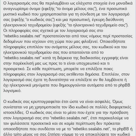
Ο λογαριασμός σας θα περιλαμβάνει ως ελάχιστα στοιχεία ένα μοναδικά
αναγνωρίσιμο όνομα (εφεξής “το όνομα μέλους σας”), ένα προσωπικό
μυστικό κωδικό που χρησιμοποιείται για τη σύνδεση με τον λογαριασμό
σας (εφεξής “ο κωδικός σας”) και μια προσωπική, έγκυρη διεύθυνση
ηλεκτρονικού ταχυδρομείου (εφεξής “το ηλεκτρονικό ταχυδρομείο σας”).
Οι πληροφορίες σας σχετικά με τον λογαριασμό σας στο
“rebetiko.sealabs.net” προστατεύονται από τους νόμους περί προστασίας
δεδομένων που ισχύουν στη χώρα που μας φιλοξενεί. Οποιεσδήποτε
πληροφορίες επιπλέον του ονόματος μέλους σας, του κωδικού και του
ηλεκτρονικού ταχυδρομείου σας που απαιτούνται από το
“rebetiko.sealabs.net” κατά τη διάρκεια της διαδικασίας εγγραφής είναι
στην παρέκκλισή μας ως προς το τι είναι υποχρεωτικό και τι
προαιρετικό. Σε κάθε περίπτωση, μπορείτε να επιλέξετε ποιες
πληροφορίες στον λογαριασμό σας εκτίθενται δημόσια. Επιπλέον, στον
λογαριασμό σας έχετε τη δυνατότητα να επιλέξετε αν θα λαμβάνετε ή
όχι ηλεκτρονικά μηνύματα που δημιουργούνται αυτόματα από το phpBB
λογισμικό.
Ο κωδικός σας κρυπτογραφείται έτσι ώστε να είναι ασφαλές. Όμως
συνίσταται να μη χρησιμοποιείτε τον ίδιο κωδικό σε πολλές διαφορετικές
ιστοσελίδες. Ο κωδικός σας είναι το μέσο που έχετε για την πρόσβαση
στον λογαριασμό σας στο “rebetiko.sealabs.net”, έτσι παρακαλούμε να
τον φυλάσσετε προσεκτικά και σε καμία περίπτωση δεν πρόκειται
οποιοσδήποτε που συνδέεται να με το “rebetiko.sealabs.net”, το phpBB ή
άλλο τρίτο μέρος να σας ζητήσει νόμιμα το να αποκαλύψετε τον κωδικό