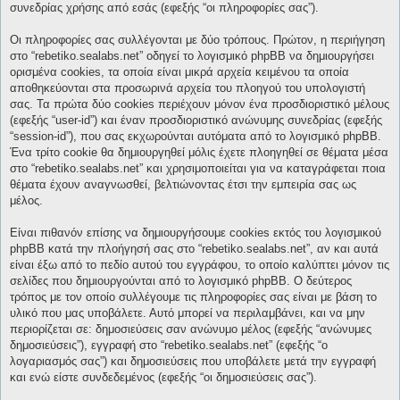
συνεδρίας χρήσης από εσάς (εφεξής “οι πληροφορίες σας”).
Οι πληροφορίες σας συλλέγονται με δύο τρόπους. Πρώτον, η περιήγηση
στο “rebetiko.sealabs.net” οδηγεί το λογισμικό phpBB να δημιουργήσει
ορισμένα cookies, τα οποία είναι μικρά αρχεία κειμένου τα οποία
αποθηκεύονται στα προσωρινά αρχεία του πλοηγού του υπολογιστή
σας. Τα πρώτα δύο cookies περιέχουν μόνον ένα προσδιοριστικό μέλους
(εφεξής “user-id”) και έναν προσδιοριστικό ανώνυμης συνεδρίας (εφεξής
“session-id”), που σας εκχωρούνται αυτόματα από το λογισμικό phpBB.
Ένα τρίτο cookie θα δημιουργηθεί μόλις έχετε πλοηγηθεί σε θέματα μέσα
στο “rebetiko.sealabs.net” και χρησιμοποιείται για να καταγράφεται ποια
θέματα έχουν αναγνωσθεί, βελτιώνοντας έτσι την εμπειρία σας ως
μέλος.
Είναι πιθανόν επίσης να δημιουργήσουμε cookies εκτός του λογισμικού
phpBB κατά την πλοήγησή σας στο “rebetiko.sealabs.net”, αν και αυτά
είναι έξω από το πεδίο αυτού του εγγράφου, το οποίο καλύπτει μόνον τις
σελίδες που δημιουργούνται από το λογισμικό phpBB. Ο δεύτερος
τρόπος με τον οποίο συλλέγουμε τις πληροφορίες σας είναι με βάση το
υλικό που μας υποβάλετε. Αυτό μπορεί να περιλαμβάνει, και να μην
περιορίζεται σε: δημοσιεύσεις σαν ανώνυμο μέλος (εφεξής “ανώνυμες
δημοσιεύσεις”), εγγραφή στο “rebetiko.sealabs.net” (εφεξής “ο
λογαριασμός σας”) και δημοσιεύσεις που υποβάλετε μετά την εγγραφή
και ενώ είστε συνδεδεμένος (εφεξής “οι δημοσιεύσεις σας”).