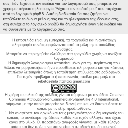
σας. Εάν ξεχάσετε τον κωδικό για τον λογαριασμό σας, μπορείτε να
χρησιμοποιήσετε τη λειτουργία “Ξέχασα τον κωδικό μου” που παρέχεται
από το λογισμικό phpBB. Αυτή η διαδικασία θα σας ζητήσει να
υποβάλετε το όνομα μέλους σας και το ηλεκτρονικό ταχυδρομείο σας,
στη συνέχεια το λογισμικό phpBB θα δημιουργήσει έναν νέο κωδικό για
να συνδεθείτε με το λογαριασμό σας.
Η ιστοσελίδα είναι μη εμπορική, τα τραγούδια και η αντίστοιχη
πληροφορία συνδιαμορφώνονται από τα μέλη της ιστοσελίδας-
κοινότητας.
Μπορείτε να περιηγηθείτε ελεύθερα στα τραγούδια χωρίς να ανοίξετε
λογαριασμό.
Η δημιουργία λογαριασμού απαιτείται μόνο για την περίπτωση που
θέλετε να μορφοποιήσετε ή να προσθέσετε πληροφορία και για κάποιες
επιπλέον λειτουργίες όπως η τοποθέτηση επιθυμίας στο ραδιόφωνο.
Για τυχόν προβλήματα ή επικοινωνία, στείλτε μας μεηλ στο
rebetoselida παπάκι gmail.com
Η χρήση του υλικού της σελίδας γίνεται σύμφωνα με την άδεια Creative
Commons Attribution-NonCommercial-ShareAlike 4.0 International,
σύμφωνα με την οποία μπορείτε να διανείμετε και να διασκευάσετε το
υλικό, με τις εξής προϋποθέσεις:
1. Να αναφέρετε τον αρχικό και τους μεταγενέστερους δημιουργούς του
υλικού, το σύνδεσμο της άδειας καθώς και τυχόν αλλαγές που έχετε
κάνει στο υλικό. Οι παραπάνω αναφορές γίνονται με κάθε εύλογο
τρόπο και δεν πρέπει να υπονοείται η αποδοχή του δημιουργού.