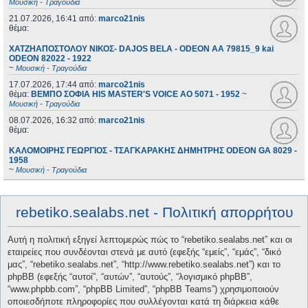
Μουσική - Τραγούδια
21.07.2026, 16:41
από:
marco21nis
θέμα:
ΧΑΤΖΗΑΠΟΣΤΟΛΟΥ ΝΙΚΟΣ- DAJOS BELA - ODEON AA 79815_9 kai
ODEON 82022 - 1922
~
Μουσική - Τραγούδια
17.07.2026, 17:44
από:
marco21nis
θέμα:
ΒΕΜΠΟ ΣΟΦΙΑ HIS MASTER'S VOICE AO 5071 - 1952
~
Μουσική - Τραγούδια
08.07.2026, 16:32
από:
marco21nis
θέμα:
ΚΑΛΟΜΟΙΡΗΣ ΓΕΩΡΓΙΟΣ - ΤΣΑΓΚΑΡΑΚΗΣ ΔΗΜΗΤΡΗΣ ODEON GA 8029 -
1958
~
Μουσική - Τραγούδια
rebetiko.sealabs.net - Πολιτική απορρήτου
Αυτή η πολιτική εξηγεί λεπτομερώς πώς το “rebetiko.sealabs.net” και οι
εταιρείες που συνδέονται στενά με αυτό (εφεξής “εμείς”, “εμάς”, “δικό
μας”, “rebetiko.sealabs.net”, “http://www.rebetiko.sealabs.net”) και το
phpBB (εφεξής “αυτοί”, “αυτών”, “αυτούς”, “λογισμικό phpBB”,
“www.phpbb.com”, “phpBB Limited”, “phpBB Teams”) χρησιμοποιούν
οποιεσδήποτε πληροφορίες που συλλέγονται κατά τη διάρκεια κάθε