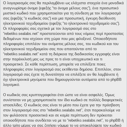
Ο λογαριασμός σας θα περιλαμβάνει ως ελάχιστα στοιχεία ένα μοναδικά
αναγνωρίσιμο όνομα (εφεξής “το όνομα μέλους σας”), ένα προσωπικό
μυστικό κωδικό που χρησιμοποιείται για τη σύνδεση με τον λογαριασμό
σας (εφεξής “ο κωδικός σας”) και μια προσωπική, έγκυρη διεύθυνση
ηλεκτρονικού ταχυδρομείου (εφεξής “το ηλεκτρονικό ταχυδρομείο σας”).
Οι πληροφορίες σας σχετικά με τον λογαριασμό σας στο
“rebetiko.sealabs.net” προστατεύονται από τους νόμους περί προστασίας
δεδομένων που ισχύουν στη χώρα που μας φιλοξενεί. Οποιεσδήποτε
πληροφορίες επιπλέον του ονόματος μέλους σας, του κωδικού και του
ηλεκτρονικού ταχυδρομείου σας που απαιτούνται από το
“rebetiko.sealabs.net” κατά τη διάρκεια της διαδικασίας εγγραφής είναι
στην παρέκκλισή μας ως προς το τι είναι υποχρεωτικό και τι
προαιρετικό. Σε κάθε περίπτωση, μπορείτε να επιλέξετε ποιες
πληροφορίες στον λογαριασμό σας εκτίθενται δημόσια. Επιπλέον, στον
λογαριασμό σας έχετε τη δυνατότητα να επιλέξετε αν θα λαμβάνετε ή
όχι ηλεκτρονικά μηνύματα που δημιουργούνται αυτόματα από το phpBB
λογισμικό.
Ο κωδικός σας κρυπτογραφείται έτσι ώστε να είναι ασφαλές. Όμως
συνίσταται να μη χρησιμοποιείτε τον ίδιο κωδικό σε πολλές διαφορετικές
ιστοσελίδες. Ο κωδικός σας είναι το μέσο που έχετε για την πρόσβαση
στον λογαριασμό σας στο “rebetiko.sealabs.net”, έτσι παρακαλούμε να
τον φυλάσσετε προσεκτικά και σε καμία περίπτωση δεν πρόκειται
οποιοσδήποτε που συνδέεται να με το “rebetiko.sealabs.net”, το phpBB ή
άλλο τρίτο μέρος να σας ζητήσει νόμιμα το να αποκαλύψετε τον κωδικό