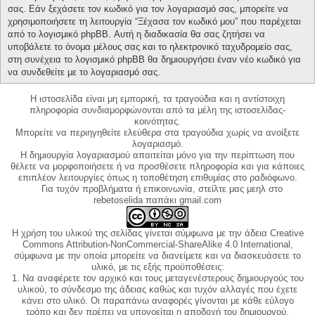
σας. Εάν ξεχάσετε τον κωδικό για τον λογαριασμό σας, μπορείτε να
χρησιμοποιήσετε τη λειτουργία “Ξέχασα τον κωδικό μου” που παρέχεται
από το λογισμικό phpBB. Αυτή η διαδικασία θα σας ζητήσει να
υποβάλετε το όνομα μέλους σας και το ηλεκτρονικό ταχυδρομείο σας,
στη συνέχεια το λογισμικό phpBB θα δημιουργήσει έναν νέο κωδικό για
να συνδεθείτε με το λογαριασμό σας.
Η ιστοσελίδα είναι μη εμπορική, τα τραγούδια και η αντίστοιχη
πληροφορία συνδιαμορφώνονται από τα μέλη της ιστοσελίδας-
κοινότητας.
Μπορείτε να περιηγηθείτε ελεύθερα στα τραγούδια χωρίς να ανοίξετε
λογαριασμό.
Η δημιουργία λογαριασμού απαιτείται μόνο για την περίπτωση που
θέλετε να μορφοποιήσετε ή να προσθέσετε πληροφορία και για κάποιες
επιπλέον λειτουργίες όπως η τοποθέτηση επιθυμίας στο ραδιόφωνο.
Για τυχόν προβλήματα ή επικοινωνία, στείλτε μας μεηλ στο
rebetoselida παπάκι gmail.com
Η χρήση του υλικού της σελίδας γίνεται σύμφωνα με την άδεια Creative
Commons Attribution-NonCommercial-ShareAlike 4.0 International,
σύμφωνα με την οποία μπορείτε να διανείμετε και να διασκευάσετε το
υλικό, με τις εξής προϋποθέσεις:
1. Να αναφέρετε τον αρχικό και τους μεταγενέστερους δημιουργούς του
υλικού, το σύνδεσμο της άδειας καθώς και τυχόν αλλαγές που έχετε
κάνει στο υλικό. Οι παραπάνω αναφορές γίνονται με κάθε εύλογο
τρόπο και δεν πρέπει να υπονοείται η αποδοχή του δημιουργού.