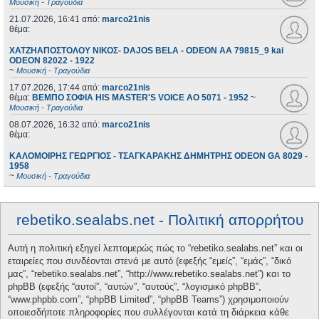
Μουσική - Τραγούδια
21.07.2026, 16:41
από:
marco21nis
θέμα:
ΧΑΤΖΗΑΠΟΣΤΟΛΟΥ ΝΙΚΟΣ- DAJOS BELA - ODEON AA 79815_9 kai
ODEON 82022 - 1922
~
Μουσική - Τραγούδια
17.07.2026, 17:44
από:
marco21nis
θέμα:
ΒΕΜΠΟ ΣΟΦΙΑ HIS MASTER'S VOICE AO 5071 - 1952
~
Μουσική - Τραγούδια
08.07.2026, 16:32
από:
marco21nis
θέμα:
ΚΑΛΟΜΟΙΡΗΣ ΓΕΩΡΓΙΟΣ - ΤΣΑΓΚΑΡΑΚΗΣ ΔΗΜΗΤΡΗΣ ODEON GA 8029 -
1958
~
Μουσική - Τραγούδια
rebetiko.sealabs.net - Πολιτική απορρήτου
Αυτή η πολιτική εξηγεί λεπτομερώς πώς το “rebetiko.sealabs.net” και οι
εταιρείες που συνδέονται στενά με αυτό (εφεξής “εμείς”, “εμάς”, “δικό
μας”, “rebetiko.sealabs.net”, “http://www.rebetiko.sealabs.net”) και το
phpBB (εφεξής “αυτοί”, “αυτών”, “αυτούς”, “λογισμικό phpBB”,
“www.phpbb.com”, “phpBB Limited”, “phpBB Teams”) χρησιμοποιούν
οποιεσδήποτε πληροφορίες που συλλέγονται κατά τη διάρκεια κάθε