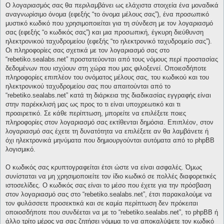
Ο λογαριασμός σας θα περιλαμβάνει ως ελάχιστα στοιχεία ένα μοναδικά
αναγνωρίσιμο όνομα (εφεξής “το όνομα μέλους σας”), ένα προσωπικό
μυστικό κωδικό που χρησιμοποιείται για τη σύνδεση με τον λογαριασμό
σας (εφεξής “ο κωδικός σας”) και μια προσωπική, έγκυρη διεύθυνση
ηλεκτρονικού ταχυδρομείου (εφεξής “το ηλεκτρονικό ταχυδρομείο σας”).
Οι πληροφορίες σας σχετικά με τον λογαριασμό σας στο
“rebetiko.sealabs.net” προστατεύονται από τους νόμους περί προστασίας
δεδομένων που ισχύουν στη χώρα που μας φιλοξενεί. Οποιεσδήποτε
πληροφορίες επιπλέον του ονόματος μέλους σας, του κωδικού και του
ηλεκτρονικού ταχυδρομείου σας που απαιτούνται από το
“rebetiko.sealabs.net” κατά τη διάρκεια της διαδικασίας εγγραφής είναι
στην παρέκκλισή μας ως προς το τι είναι υποχρεωτικό και τι
προαιρετικό. Σε κάθε περίπτωση, μπορείτε να επιλέξετε ποιες
πληροφορίες στον λογαριασμό σας εκτίθενται δημόσια. Επιπλέον, στον
λογαριασμό σας έχετε τη δυνατότητα να επιλέξετε αν θα λαμβάνετε ή
όχι ηλεκτρονικά μηνύματα που δημιουργούνται αυτόματα από το phpBB
λογισμικό.
Ο κωδικός σας κρυπτογραφείται έτσι ώστε να είναι ασφαλές. Όμως
συνίσταται να μη χρησιμοποιείτε τον ίδιο κωδικό σε πολλές διαφορετικές
ιστοσελίδες. Ο κωδικός σας είναι το μέσο που έχετε για την πρόσβαση
στον λογαριασμό σας στο “rebetiko.sealabs.net”, έτσι παρακαλούμε να
τον φυλάσσετε προσεκτικά και σε καμία περίπτωση δεν πρόκειται
οποιοσδήποτε που συνδέεται να με το “rebetiko.sealabs.net”, το phpBB ή
άλλο τρίτο μέρος να σας ζητήσει νόμιμα το να αποκαλύψετε τον κωδικό