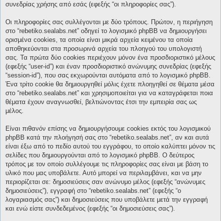
συνεδρίας χρήσης από εσάς (εφεξής “οι πληροφορίες σας”).
Οι πληροφορίες σας συλλέγονται με δύο τρόπους. Πρώτον, η περιήγηση
στο “rebetiko.sealabs.net” οδηγεί το λογισμικό phpBB να δημιουργήσει
ορισμένα cookies, τα οποία είναι μικρά αρχεία κειμένου τα οποία
αποθηκεύονται στα προσωρινά αρχεία του πλοηγού του υπολογιστή
σας. Τα πρώτα δύο cookies περιέχουν μόνον ένα προσδιοριστικό μέλους
(εφεξής “user-id”) και έναν προσδιοριστικό ανώνυμης συνεδρίας (εφεξής
“session-id”), που σας εκχωρούνται αυτόματα από το λογισμικό phpBB.
Ένα τρίτο cookie θα δημιουργηθεί μόλις έχετε πλοηγηθεί σε θέματα μέσα
στο “rebetiko.sealabs.net” και χρησιμοποιείται για να καταγράφεται ποια
θέματα έχουν αναγνωσθεί, βελτιώνοντας έτσι την εμπειρία σας ως
μέλος.
Είναι πιθανόν επίσης να δημιουργήσουμε cookies εκτός του λογισμικού
phpBB κατά την πλοήγησή σας στο “rebetiko.sealabs.net”, αν και αυτά
είναι έξω από το πεδίο αυτού του εγγράφου, το οποίο καλύπτει μόνον τις
σελίδες που δημιουργούνται από το λογισμικό phpBB. Ο δεύτερος
τρόπος με τον οποίο συλλέγουμε τις πληροφορίες σας είναι με βάση το
υλικό που μας υποβάλετε. Αυτό μπορεί να περιλαμβάνει, και να μην
περιορίζεται σε: δημοσιεύσεις σαν ανώνυμο μέλος (εφεξής “ανώνυμες
δημοσιεύσεις”), εγγραφή στο “rebetiko.sealabs.net” (εφεξής “ο
λογαριασμός σας”) και δημοσιεύσεις που υποβάλετε μετά την εγγραφή
και ενώ είστε συνδεδεμένος (εφεξής “οι δημοσιεύσεις σας”).