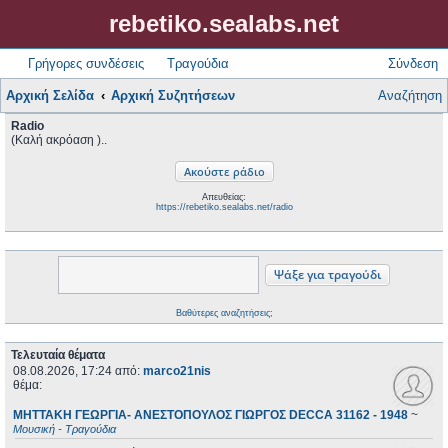
rebetiko.sealabs.net
Γρήγορες συνδέσεις
Τραγούδια
Σύνδεση
Αρχική Σελίδα
Αρχική Συζητήσεων
Αναζήτηση
Radio
(Καλή ακρόαση )..
Απευθείας:
https://rebetiko.sealabs.net/radio
Βαθύτερες αναζητήσεις;
Τελευταία θέματα
08.08.2026, 17:24
από:
marco21nis
θέμα:
ΜΗΤΤΑΚΗ ΓΕΩΡΓΙΑ- ΑΝΕΣΤΟΠΟΥΛΟΣ ΓΙΩΡΓΟΣ DECCA 31162 - 1948
~
Μουσική - Τραγούδια