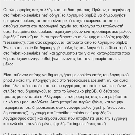
Οι πληροφορίες σας συλλέγονται με δύο τρόπους. Πρώτον, η περιήγηση
στο “rebetiko.sealabs.net” οδηγεί το λογισμικό phpBB να δημιουργήσει
ορισμένα cookies, τα οποία είναι μικρά αρχεία κειμένου τα οποία
αποθηκεύονται στα προσωρινά αρχεία του πλοηγού του υπολογιστή
σας. Τα πρώτα δύο cookies περιέχουν μόνον ένα προσδιοριστικό μέλους
(εφεξής “user-id”) και έναν προσδιοριστικό ανώνυμης συνεδρίας (εφεξής
“session-id”), που σας εκχωρούνται αυτόματα από το λογισμικό phpBB.
Ένα τρίτο cookie θα δημιουργηθεί μόλις έχετε πλοηγηθεί σε θέματα μέσα
στο “rebetiko.sealabs.net” και χρησιμοποιείται για να καταγράφεται ποια
θέματα έχουν αναγνωσθεί, βελτιώνοντας έτσι την εμπειρία σας ως
μέλος.
Είναι πιθανόν επίσης να δημιουργήσουμε cookies εκτός του λογισμικού
phpBB κατά την πλοήγησή σας στο “rebetiko.sealabs.net”, αν και αυτά
είναι έξω από το πεδίο αυτού του εγγράφου, το οποίο καλύπτει μόνον τις
σελίδες που δημιουργούνται από το λογισμικό phpBB. Ο δεύτερος
τρόπος με τον οποίο συλλέγουμε τις πληροφορίες σας είναι με βάση το
υλικό που μας υποβάλετε. Αυτό μπορεί να περιλαμβάνει, και να μην
περιορίζεται σε: δημοσιεύσεις σαν ανώνυμο μέλος (εφεξής “ανώνυμες
δημοσιεύσεις”), εγγραφή στο “rebetiko.sealabs.net” (εφεξής “ο
λογαριασμός σας”) και δημοσιεύσεις που υποβάλετε μετά την εγγραφή
και ενώ είστε συνδεδεμένος (εφεξής “οι δημοσιεύσεις σας”).
Ο λογαριασμός σας θα περιλαμβάνει ως ελάχιστα στοιχεία ένα μοναδικά