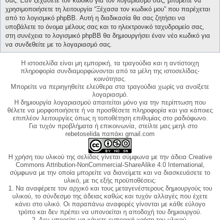
σας. Εάν ξεχάσετε τον κωδικό για τον λογαριασμό σας, μπορείτε να
χρησιμοποιήσετε τη λειτουργία “Ξέχασα τον κωδικό μου” που παρέχεται
από το λογισμικό phpBB. Αυτή η διαδικασία θα σας ζητήσει να
υποβάλετε το όνομα μέλους σας και το ηλεκτρονικό ταχυδρομείο σας,
στη συνέχεια το λογισμικό phpBB θα δημιουργήσει έναν νέο κωδικό για
να συνδεθείτε με το λογαριασμό σας.
Η ιστοσελίδα είναι μη εμπορική, τα τραγούδια και η αντίστοιχη
πληροφορία συνδιαμορφώνονται από τα μέλη της ιστοσελίδας-
κοινότητας.
Μπορείτε να περιηγηθείτε ελεύθερα στα τραγούδια χωρίς να ανοίξετε
λογαριασμό.
Η δημιουργία λογαριασμού απαιτείται μόνο για την περίπτωση που
θέλετε να μορφοποιήσετε ή να προσθέσετε πληροφορία και για κάποιες
επιπλέον λειτουργίες όπως η τοποθέτηση επιθυμίας στο ραδιόφωνο.
Για τυχόν προβλήματα ή επικοινωνία, στείλτε μας μεηλ στο
rebetoselida παπάκι gmail.com
Η χρήση του υλικού της σελίδας γίνεται σύμφωνα με την άδεια Creative
Commons Attribution-NonCommercial-ShareAlike 4.0 International,
σύμφωνα με την οποία μπορείτε να διανείμετε και να διασκευάσετε το
υλικό, με τις εξής προϋποθέσεις:
1. Να αναφέρετε τον αρχικό και τους μεταγενέστερους δημιουργούς του
υλικού, το σύνδεσμο της άδειας καθώς και τυχόν αλλαγές που έχετε
κάνει στο υλικό. Οι παραπάνω αναφορές γίνονται με κάθε εύλογο
τρόπο και δεν πρέπει να υπονοείται η αποδοχή του δημιουργού.
2. Δεν μπορείτε να κάνετε εμπορική χρήση του υλικού.