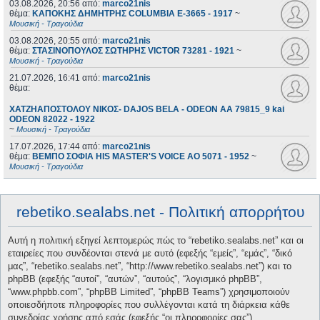
03.08.2026, 20:56
από:
marco21nis
θέμα:
ΚΑΠΟΚΗΣ ΔΗΜΗΤΡΗΣ COLUMBIA E-3665 - 1917
~
Μουσική - Τραγούδια
03.08.2026, 20:55
από:
marco21nis
θέμα:
ΣΤΑΣΙΝΟΠΟΥΛΟΣ ΣΩΤΗΡΗΣ VICTOR 73281 - 1921
~
Μουσική - Τραγούδια
21.07.2026, 16:41
από:
marco21nis
θέμα:
ΧΑΤΖΗΑΠΟΣΤΟΛΟΥ ΝΙΚΟΣ- DAJOS BELA - ODEON AA 79815_9 kai
ODEON 82022 - 1922
~
Μουσική - Τραγούδια
17.07.2026, 17:44
από:
marco21nis
θέμα:
ΒΕΜΠΟ ΣΟΦΙΑ HIS MASTER'S VOICE AO 5071 - 1952
~
Μουσική - Τραγούδια
rebetiko.sealabs.net - Πολιτική απορρήτου
Αυτή η πολιτική εξηγεί λεπτομερώς πώς το “rebetiko.sealabs.net” και οι
εταιρείες που συνδέονται στενά με αυτό (εφεξής “εμείς”, “εμάς”, “δικό
μας”, “rebetiko.sealabs.net”, “http://www.rebetiko.sealabs.net”) και το
phpBB (εφεξής “αυτοί”, “αυτών”, “αυτούς”, “λογισμικό phpBB”,
“www.phpbb.com”, “phpBB Limited”, “phpBB Teams”) χρησιμοποιούν
οποιεσδήποτε πληροφορίες που συλλέγονται κατά τη διάρκεια κάθε
συνεδρίας χρήσης από εσάς (εφεξής “οι πληροφορίες σας”).