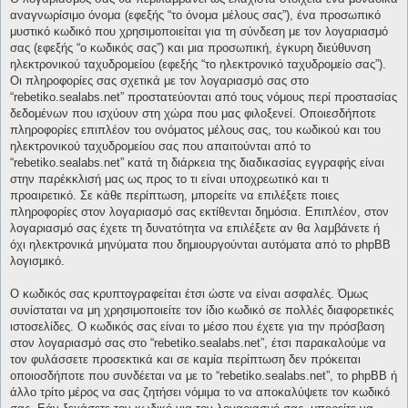
αναγνωρίσιμο όνομα (εφεξής “το όνομα μέλους σας”), ένα προσωπικό
μυστικό κωδικό που χρησιμοποιείται για τη σύνδεση με τον λογαριασμό
σας (εφεξής “ο κωδικός σας”) και μια προσωπική, έγκυρη διεύθυνση
ηλεκτρονικού ταχυδρομείου (εφεξής “το ηλεκτρονικό ταχυδρομείο σας”).
Οι πληροφορίες σας σχετικά με τον λογαριασμό σας στο
“rebetiko.sealabs.net” προστατεύονται από τους νόμους περί προστασίας
δεδομένων που ισχύουν στη χώρα που μας φιλοξενεί. Οποιεσδήποτε
πληροφορίες επιπλέον του ονόματος μέλους σας, του κωδικού και του
ηλεκτρονικού ταχυδρομείου σας που απαιτούνται από το
“rebetiko.sealabs.net” κατά τη διάρκεια της διαδικασίας εγγραφής είναι
στην παρέκκλισή μας ως προς το τι είναι υποχρεωτικό και τι
προαιρετικό. Σε κάθε περίπτωση, μπορείτε να επιλέξετε ποιες
πληροφορίες στον λογαριασμό σας εκτίθενται δημόσια. Επιπλέον, στον
λογαριασμό σας έχετε τη δυνατότητα να επιλέξετε αν θα λαμβάνετε ή
όχι ηλεκτρονικά μηνύματα που δημιουργούνται αυτόματα από το phpBB
λογισμικό.
Ο κωδικός σας κρυπτογραφείται έτσι ώστε να είναι ασφαλές. Όμως
συνίσταται να μη χρησιμοποιείτε τον ίδιο κωδικό σε πολλές διαφορετικές
ιστοσελίδες. Ο κωδικός σας είναι το μέσο που έχετε για την πρόσβαση
στον λογαριασμό σας στο “rebetiko.sealabs.net”, έτσι παρακαλούμε να
τον φυλάσσετε προσεκτικά και σε καμία περίπτωση δεν πρόκειται
οποιοσδήποτε που συνδέεται να με το “rebetiko.sealabs.net”, το phpBB ή
άλλο τρίτο μέρος να σας ζητήσει νόμιμα το να αποκαλύψετε τον κωδικό