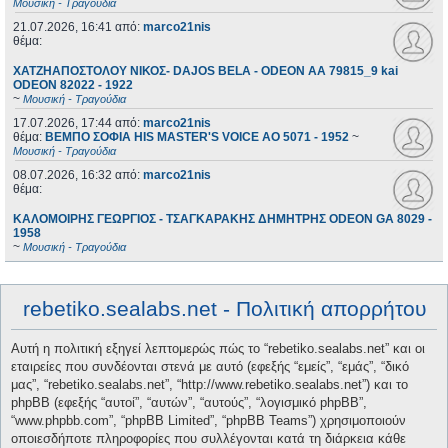
Μουσική - Τραγούδια
21.07.2026, 16:41
από:
marco21nis
θέμα:
ΧΑΤΖΗΑΠΟΣΤΟΛΟΥ ΝΙΚΟΣ- DAJOS BELA - ODEON AA 79815_9 kai
ODEON 82022 - 1922
~
Μουσική - Τραγούδια
17.07.2026, 17:44
από:
marco21nis
θέμα:
ΒΕΜΠΟ ΣΟΦΙΑ HIS MASTER'S VOICE AO 5071 - 1952
~
Μουσική - Τραγούδια
08.07.2026, 16:32
από:
marco21nis
θέμα:
ΚΑΛΟΜΟΙΡΗΣ ΓΕΩΡΓΙΟΣ - ΤΣΑΓΚΑΡΑΚΗΣ ΔΗΜΗΤΡΗΣ ODEON GA 8029 -
1958
~
Μουσική - Τραγούδια
rebetiko.sealabs.net - Πολιτική απορρήτου
Αυτή η πολιτική εξηγεί λεπτομερώς πώς το “rebetiko.sealabs.net” και οι
εταιρείες που συνδέονται στενά με αυτό (εφεξής “εμείς”, “εμάς”, “δικό
μας”, “rebetiko.sealabs.net”, “http://www.rebetiko.sealabs.net”) και το
phpBB (εφεξής “αυτοί”, “αυτών”, “αυτούς”, “λογισμικό phpBB”,
“www.phpbb.com”, “phpBB Limited”, “phpBB Teams”) χρησιμοποιούν
οποιεσδήποτε πληροφορίες που συλλέγονται κατά τη διάρκεια κάθε