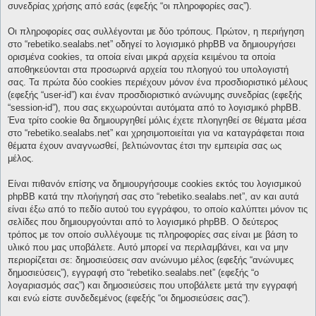
συνεδρίας χρήσης από εσάς (εφεξής “οι πληροφορίες σας”).
Οι πληροφορίες σας συλλέγονται με δύο τρόπους. Πρώτον, η περιήγηση
στο “rebetiko.sealabs.net” οδηγεί το λογισμικό phpBB να δημιουργήσει
ορισμένα cookies, τα οποία είναι μικρά αρχεία κειμένου τα οποία
αποθηκεύονται στα προσωρινά αρχεία του πλοηγού του υπολογιστή
σας. Τα πρώτα δύο cookies περιέχουν μόνον ένα προσδιοριστικό μέλους
(εφεξής “user-id”) και έναν προσδιοριστικό ανώνυμης συνεδρίας (εφεξής
“session-id”), που σας εκχωρούνται αυτόματα από το λογισμικό phpBB.
Ένα τρίτο cookie θα δημιουργηθεί μόλις έχετε πλοηγηθεί σε θέματα μέσα
στο “rebetiko.sealabs.net” και χρησιμοποιείται για να καταγράφεται ποια
θέματα έχουν αναγνωσθεί, βελτιώνοντας έτσι την εμπειρία σας ως
μέλος.
Είναι πιθανόν επίσης να δημιουργήσουμε cookies εκτός του λογισμικού
phpBB κατά την πλοήγησή σας στο “rebetiko.sealabs.net”, αν και αυτά
είναι έξω από το πεδίο αυτού του εγγράφου, το οποίο καλύπτει μόνον τις
σελίδες που δημιουργούνται από το λογισμικό phpBB. Ο δεύτερος
τρόπος με τον οποίο συλλέγουμε τις πληροφορίες σας είναι με βάση το
υλικό που μας υποβάλετε. Αυτό μπορεί να περιλαμβάνει, και να μην
περιορίζεται σε: δημοσιεύσεις σαν ανώνυμο μέλος (εφεξής “ανώνυμες
δημοσιεύσεις”), εγγραφή στο “rebetiko.sealabs.net” (εφεξής “ο
λογαριασμός σας”) και δημοσιεύσεις που υποβάλετε μετά την εγγραφή
και ενώ είστε συνδεδεμένος (εφεξής “οι δημοσιεύσεις σας”).