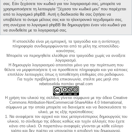
σας. Εάν ξεχάσετε τον κωδικό για τον λογαριασμό σας, μπορείτε να
χρησιμοποιήσετε τη λειτουργία “Ξέχασα τον κωδικό μου” που παρέχεται
από το λογισμικό phpBB. Αυτή η διαδικασία θα σας ζητήσει να
υποβάλετε το όνομα μέλους σας και το ηλεκτρονικό ταχυδρομείο σας,
στη συνέχεια το λογισμικό phpBB θα δημιουργήσει έναν νέο κωδικό για
να συνδεθείτε με το λογαριασμό σας.
Η ιστοσελίδα είναι μη εμπορική, τα τραγούδια και η αντίστοιχη
πληροφορία συνδιαμορφώνονται από τα μέλη της ιστοσελίδας-
κοινότητας.
Μπορείτε να περιηγηθείτε ελεύθερα στα τραγούδια χωρίς να ανοίξετε
λογαριασμό.
Η δημιουργία λογαριασμού απαιτείται μόνο για την περίπτωση που
θέλετε να μορφοποιήσετε ή να προσθέσετε πληροφορία και για κάποιες
επιπλέον λειτουργίες όπως η τοποθέτηση επιθυμίας στο ραδιόφωνο.
Για τυχόν προβλήματα ή επικοινωνία, στείλτε μας μεηλ στο
rebetoselida παπάκι gmail.com
Η χρήση του υλικού της σελίδας γίνεται σύμφωνα με την άδεια Creative
Commons Attribution-NonCommercial-ShareAlike 4.0 International,
σύμφωνα με την οποία μπορείτε να διανείμετε και να διασκευάσετε το
υλικό, με τις εξής προϋποθέσεις:
1. Να αναφέρετε τον αρχικό και τους μεταγενέστερους δημιουργούς του
υλικού, το σύνδεσμο της άδειας καθώς και τυχόν αλλαγές που έχετε
κάνει στο υλικό. Οι παραπάνω αναφορές γίνονται με κάθε εύλογο
τρόπο και δεν πρέπει να υπονοείται η αποδοχή του δημιουργού.