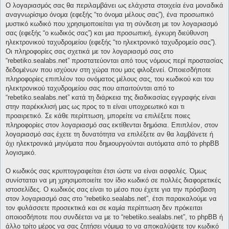
Ο λογαριασμός σας θα περιλαμβάνει ως ελάχιστα στοιχεία ένα μοναδικά
αναγνωρίσιμο όνομα (εφεξής “το όνομα μέλους σας”), ένα προσωπικό
μυστικό κωδικό που χρησιμοποιείται για τη σύνδεση με τον λογαριασμό
σας (εφεξής “ο κωδικός σας”) και μια προσωπική, έγκυρη διεύθυνση
ηλεκτρονικού ταχυδρομείου (εφεξής “το ηλεκτρονικό ταχυδρομείο σας”).
Οι πληροφορίες σας σχετικά με τον λογαριασμό σας στο
“rebetiko.sealabs.net” προστατεύονται από τους νόμους περί προστασίας
δεδομένων που ισχύουν στη χώρα που μας φιλοξενεί. Οποιεσδήποτε
πληροφορίες επιπλέον του ονόματος μέλους σας, του κωδικού και του
ηλεκτρονικού ταχυδρομείου σας που απαιτούνται από το
“rebetiko.sealabs.net” κατά τη διάρκεια της διαδικασίας εγγραφής είναι
στην παρέκκλισή μας ως προς το τι είναι υποχρεωτικό και τι
προαιρετικό. Σε κάθε περίπτωση, μπορείτε να επιλέξετε ποιες
πληροφορίες στον λογαριασμό σας εκτίθενται δημόσια. Επιπλέον, στον
λογαριασμό σας έχετε τη δυνατότητα να επιλέξετε αν θα λαμβάνετε ή
όχι ηλεκτρονικά μηνύματα που δημιουργούνται αυτόματα από το phpBB
λογισμικό.
Ο κωδικός σας κρυπτογραφείται έτσι ώστε να είναι ασφαλές. Όμως
συνίσταται να μη χρησιμοποιείτε τον ίδιο κωδικό σε πολλές διαφορετικές
ιστοσελίδες. Ο κωδικός σας είναι το μέσο που έχετε για την πρόσβαση
στον λογαριασμό σας στο “rebetiko.sealabs.net”, έτσι παρακαλούμε να
τον φυλάσσετε προσεκτικά και σε καμία περίπτωση δεν πρόκειται
οποιοσδήποτε που συνδέεται να με το “rebetiko.sealabs.net”, το phpBB ή
άλλο τρίτο μέρος να σας ζητήσει νόμιμα το να αποκαλύψετε τον κωδικό