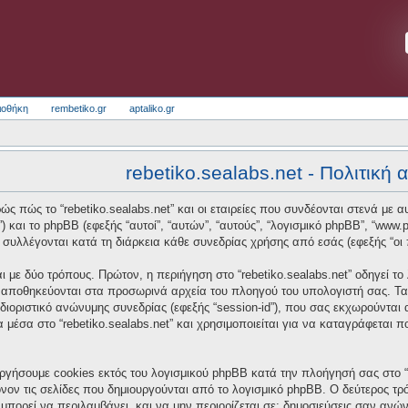
ιοθήκη
rembetiko.gr
aptaliko.gr
rebetiko.sealabs.net - Πολιτική
ς πώς το “rebetiko.sealabs.net” και οι εταιρείες που συνδέονται στενά με αυτό
t”) και το phpBB (εφεξής “αυτοί”, “αυτών”, “αυτούς”, “λογισμικό phpBB”, “w
συλλέγονται κατά τη διάρκεια κάθε συνεδρίας χρήσης από εσάς (εφεξής “οι 
 με δύο τρόπους. Πρώτον, η περιήγηση στο “rebetiko.sealabs.net” οδηγεί το
α αποθηκεύονται στα προσωρινά αρχεία του πλοηγού του υπολογιστή σας. Τα
οσδιοριστικό ανώνυμης συνεδρίας (εφεξής “session-id”), που σας εκχωρούνται
α μέσα στο “rebetiko.sealabs.net” και χρησιμοποιείται για να καταγράφεται 
ργήσουμε cookies εκτός του λογισμικού phpBB κατά την πλοήγησή σας στο “re
νον τις σελίδες που δημιουργούνται από το λογισμικό phpBB. Ο δεύτερος τρό
μπορεί να περιλαμβάνει, και να μην περιορίζεται σε: δημοσιεύσεις σαν ανώ