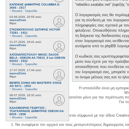
“rebetiko.sealabs.net” (εφεξής 
ΚΑΠΟΚΗΣ ΔΗΜΗΤΡΗΣ COLUMBIA E-
3665 - 1917
~
Μουσική - Τραγούδια
Ο λογαριασμός σας θα περιλαμβ
03.08.2026, 20:55
από:
για τη σύνδεση με τον λογαριασ
marco21nis
θέμα:
πληροφορίες σας σχετικά με το
ΣΤΑΣΙΝΟΠΟΥΛΟΣ ΣΩΤΗΡΗΣ VICTOR
φιλοξενεί. Οποιεσδήποτε πληροφ
73281 - 1921
τη διάρκεια της διαδικασίας εγ
~
Μουσική - Τραγούδια
στον λογαριασμό σας εκτίθεντα
21.07.2026, 16:41
από:
marco21nis
αυτόματα από το phpBB λογισμι
θέμα:
ΧΑΤΖΗΑΠΟΣΤΟΛΟΥ ΝΙΚΟΣ- DAJOS
Ο κωδικός σας κρυπτογραφείται 
BELA - ODEON AA 79815_9 kai ODEON
82022 - 1922
μέσο που έχετε για την πρόσβα
~
Μουσική - Τραγούδια
οποιοσδήποτε που συνδέεται να 
17.07.2026, 17:44
από:
τον λογαριασμό σας, μπορείτε ν
marco21nis
θέμα:
το όνομα μέλους σας και το ηλε
ΒΕΜΠΟ ΣΟΦΙΑ HIS MASTER'S VOICE
AO 5071 - 1952
Η ιστοσελίδα είναι μη εμπορι
~
Μουσική - Τραγούδια
Μπ
08.07.2026, 16:32
από:
Η δημιουργία λογαριασμού απαιτείται μόνο για την περίπτωση π
marco21nis
Για τυχ
θέμα:
ΚΑΛΟΜΟΙΡΗΣ ΓΕΩΡΓΙΟΣ -
ΤΣΑΓΚΑΡΑΚΗΣ ΔΗΜΗΤΡΗΣ ODEON GA
8029 - 1958
Η χρήση του υλικού της σελίδας γίνεται σύμφωνα με την άδεια Creativ
~
Μουσική - Τραγούδια
1. Να αναφέρετε τον αρχικό και τους μεταγενέστερους δημιουργούς τ