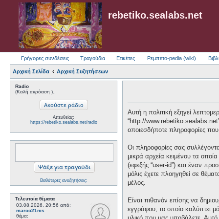
rebetiko.sealabs.net
Γρήγορες συνδέσεις
Τραγούδια
Ετικέτες
Ρεμπετο-pedia (wiki)
Βιβλ
Αρχική Σελίδα
Αρχική Συζητήσεων
Radio
(Καλή ακρόαση )..
Αυτή η πολιτική εξηγεί λεπτομερώ
Απευθείας:
“http://www.rebetiko.sealabs.ne
https://rebetiko.sealabs.net/radio
οποιεσδήποτε πληροφορίες που 
Οι πληροφορίες σας συλλέγονται
μικρά αρχεία κειμένου τα οποί
(εφεξής “user-id”) και έναν πρ
μόλις έχετε πλοηγηθεί σε θέματ
Βαθύτερες αναζητήσεις;
μέλος.
Τελευταία θέματα
Είναι πιθανόν επίσης να δημιου
03.08.2026, 20:56
από:
εγγράφου, το οποίο καλύπτει μό
marco21nis
θέμα:
υλικό που μας υποβάλετε. Αυτό 