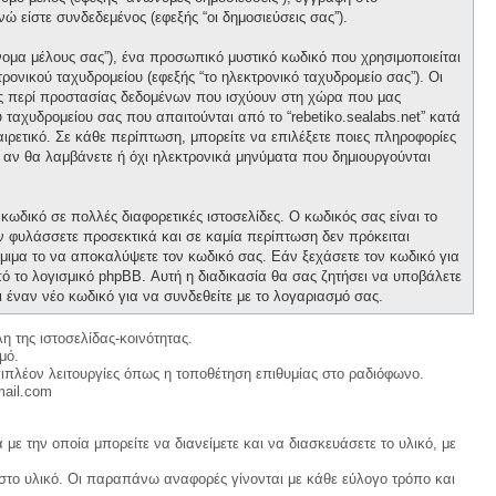
νώ είστε συνδεδεμένος (εφεξής “οι δημοσιεύσεις σας”).
νομα μέλους σας”), ένα προσωπικό μυστικό κωδικό που χρησιμοποιείται
ρονικού ταχυδρομείου (εφεξής “το ηλεκτρονικό ταχυδρομείο σας”). Οι
ους περί προστασίας δεδομένων που ισχύουν στη χώρα που μας
 ταχυδρομείου σας που απαιτούνται από το “rebetiko.sealabs.net” κατά
οαιρετικό. Σε κάθε περίπτωση, μπορείτε να επιλέξετε ποιες πληροφορίες
ε αν θα λαμβάνετε ή όχι ηλεκτρονικά μηνύματα που δημιουργούνται
κωδικό σε πολλές διαφορετικές ιστοσελίδες. Ο κωδικός σας είναι το
ον φυλάσσετε προσεκτικά και σε καμία περίπτωση δεν πρόκειται
νόμιμα το να αποκαλύψετε τον κωδικό σας. Εάν ξεχάσετε τον κωδικό για
ό το λογισμικό phpBB. Αυτή η διαδικασία θα σας ζητήσει να υποβάλετε
ι έναν νέο κωδικό για να συνδεθείτε με το λογαριασμό σας.
η της ιστοσελίδας-κοινότητας.
μό.
ιπλέον λειτουργίες όπως η τοποθέτηση επιθυμίας στο ραδιόφωνο.
mail.com
με την οποία μπορείτε να διανείμετε και να διασκευάσετε το υλικό, με
 στο υλικό. Οι παραπάνω αναφορές γίνονται με κάθε εύλογο τρόπο και