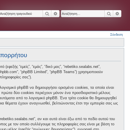
Αναζήτηση
Ειδική αναζήτηση
Αναζήτησ
Ειδικ
Σύνδεση
 απορρήτου
 (εφεξής “εμείς”, “εμάς”, “δικό μας”, “rebetiko.sealabs.net”,
ww.phpbb.com”, “phpBB Limited”, “phpBB Teams”) χρησιμοποιούν
πληροφορίες σας”).
 λογισμικό phpBB να δημιουργήσει ορισμένα cookies, τα οποία είναι
 πρώτα δύο cookies περιέχουν μόνον ένα προσδιοριστικό μέλους
 αυτόματα από το λογισμικό phpBB. Ένα τρίτο cookie θα δημιουργηθεί
ποια θέματα έχουν αναγνωσθεί, βελτιώνοντας έτσι την εμπειρία σας ως
betiko.sealabs.net”, αν και αυτά είναι έξω από το πεδίο αυτού του
πος με τον οποίο συλλέγουμε τις πληροφορίες σας είναι με βάση το
νυμο μέλος (εφεξής “ανώνυμες δημοσιεύσεις”), εγγραφή στο