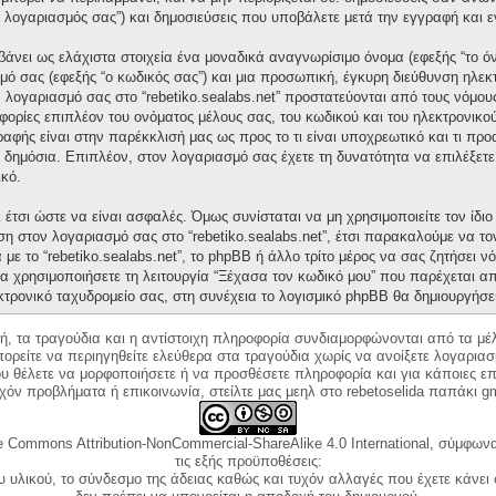
“ο λογαριασμός σας”) και δημοσιεύσεις που υποβάλετε μετά την εγγραφή και ε
άνει ως ελάχιστα στοιχεία ένα μοναδικά αναγνωρίσιμο όνομα (εφεξής “το ό
μό σας (εφεξής “ο κωδικός σας”) και μια προσωπική, έγκυρη διεύθυνση ηλεκτ
ν λογαριασμό σας στο “rebetiko.sealabs.net” προστατεύονται από τους νόμ
ορίες επιπλέον του ονόματος μέλους σας, του κωδικού και του ηλεκτρονικού
γραφής είναι στην παρέκκλισή μας ως προς το τι είναι υποχρεωτικό και τι πρ
ι δημόσια. Επιπλέον, στον λογαριασμό σας έχετε τη δυνατότητα να επιλέξετ
κό.
έτσι ώστε να είναι ασφαλές. Όμως συνίσταται να μη χρησιμοποιείτε τον ίδιο 
ση στον λογαριασμό σας στο “rebetiko.sealabs.net”, έτσι παρακαλούμε να τ
με το “rebetiko.sealabs.net”, το phpBB ή άλλο τρίτο μέρος να σας ζητήσει 
α χρησιμοποιήσετε τη λειτουργία “Ξέχασα τον κωδικό μου” που παρέχεται απ
κτρονικό ταχυδρομείο σας, στη συνέχεια το λογισμικό phpBB θα δημιουργήσε
κή, τα τραγούδια και η αντίστοιχη πληροφορία συνδιαμορφώνονται από τα μέλ
ορείτε να περιηγηθείτε ελεύθερα στα τραγούδια χωρίς να ανοίξετε λογαριασ
ου θέλετε να μορφοποιήσετε ή να προσθέσετε πληροφορία και για κάποιες επ
όν προβλήματα ή επικοινωνία, στείλτε μας μεηλ στο rebetoselida παπάκι g
e Commons Attribution-NonCommercial-ShareAlike 4.0 International, σύμφωνα 
τις εξής προϋποθέσεις:
ου υλικού, το σύνδεσμο της άδειας καθώς και τυχόν αλλαγές που έχετε κάνει