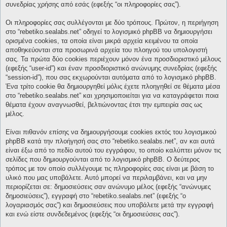
συνεδρίας χρήσης από εσάς (εφεξής “οι πληροφορίες σας”).
Οι πληροφορίες σας συλλέγονται με δύο τρόπους. Πρώτον, η περιήγηση
στο “rebetiko.sealabs.net” οδηγεί το λογισμικό phpBB να δημιουργήσει
ορισμένα cookies, τα οποία είναι μικρά αρχεία κειμένου τα οποία
αποθηκεύονται στα προσωρινά αρχεία του πλοηγού του υπολογιστή
σας. Τα πρώτα δύο cookies περιέχουν μόνον ένα προσδιοριστικό μέλους
(εφεξής “user-id”) και έναν προσδιοριστικό ανώνυμης συνεδρίας (εφεξής
“session-id”), που σας εκχωρούνται αυτόματα από το λογισμικό phpBB.
Ένα τρίτο cookie θα δημιουργηθεί μόλις έχετε πλοηγηθεί σε θέματα μέσα
στο “rebetiko.sealabs.net” και χρησιμοποιείται για να καταγράφεται ποια
θέματα έχουν αναγνωσθεί, βελτιώνοντας έτσι την εμπειρία σας ως
μέλος.
Είναι πιθανόν επίσης να δημιουργήσουμε cookies εκτός του λογισμικού
phpBB κατά την πλοήγησή σας στο “rebetiko.sealabs.net”, αν και αυτά
είναι έξω από το πεδίο αυτού του εγγράφου, το οποίο καλύπτει μόνον τις
σελίδες που δημιουργούνται από το λογισμικό phpBB. Ο δεύτερος
τρόπος με τον οποίο συλλέγουμε τις πληροφορίες σας είναι με βάση το
υλικό που μας υποβάλετε. Αυτό μπορεί να περιλαμβάνει, και να μην
περιορίζεται σε: δημοσιεύσεις σαν ανώνυμο μέλος (εφεξής “ανώνυμες
δημοσιεύσεις”), εγγραφή στο “rebetiko.sealabs.net” (εφεξής “ο
λογαριασμός σας”) και δημοσιεύσεις που υποβάλετε μετά την εγγραφή
και ενώ είστε συνδεδεμένος (εφεξής “οι δημοσιεύσεις σας”).