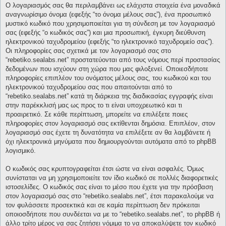
Ο λογαριασμός σας θα περιλαμβάνει ως ελάχιστα στοιχεία ένα μοναδικά
αναγνωρίσιμο όνομα (εφεξής “το όνομα μέλους σας”), ένα προσωπικό
μυστικό κωδικό που χρησιμοποιείται για τη σύνδεση με τον λογαριασμό
σας (εφεξής “ο κωδικός σας”) και μια προσωπική, έγκυρη διεύθυνση
ηλεκτρονικού ταχυδρομείου (εφεξής “το ηλεκτρονικό ταχυδρομείο σας”).
Οι πληροφορίες σας σχετικά με τον λογαριασμό σας στο
“rebetiko.sealabs.net” προστατεύονται από τους νόμους περί προστασίας
δεδομένων που ισχύουν στη χώρα που μας φιλοξενεί. Οποιεσδήποτε
πληροφορίες επιπλέον του ονόματος μέλους σας, του κωδικού και του
ηλεκτρονικού ταχυδρομείου σας που απαιτούνται από το
“rebetiko.sealabs.net” κατά τη διάρκεια της διαδικασίας εγγραφής είναι
στην παρέκκλισή μας ως προς το τι είναι υποχρεωτικό και τι
προαιρετικό. Σε κάθε περίπτωση, μπορείτε να επιλέξετε ποιες
πληροφορίες στον λογαριασμό σας εκτίθενται δημόσια. Επιπλέον, στον
λογαριασμό σας έχετε τη δυνατότητα να επιλέξετε αν θα λαμβάνετε ή
όχι ηλεκτρονικά μηνύματα που δημιουργούνται αυτόματα από το phpBB
λογισμικό.
Ο κωδικός σας κρυπτογραφείται έτσι ώστε να είναι ασφαλές. Όμως
συνίσταται να μη χρησιμοποιείτε τον ίδιο κωδικό σε πολλές διαφορετικές
ιστοσελίδες. Ο κωδικός σας είναι το μέσο που έχετε για την πρόσβαση
στον λογαριασμό σας στο “rebetiko.sealabs.net”, έτσι παρακαλούμε να
τον φυλάσσετε προσεκτικά και σε καμία περίπτωση δεν πρόκειται
οποιοσδήποτε που συνδέεται να με το “rebetiko.sealabs.net”, το phpBB ή
άλλο τρίτο μέρος να σας ζητήσει νόμιμα το να αποκαλύψετε τον κωδικό