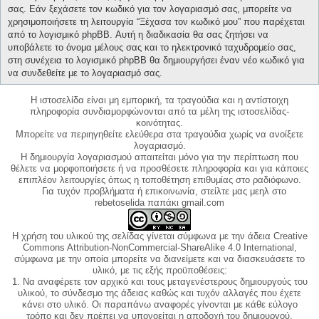
σας. Εάν ξεχάσετε τον κωδικό για τον λογαριασμό σας, μπορείτε να
χρησιμοποιήσετε τη λειτουργία “Ξέχασα τον κωδικό μου” που παρέχεται
από το λογισμικό phpBB. Αυτή η διαδικασία θα σας ζητήσει να
υποβάλετε το όνομα μέλους σας και το ηλεκτρονικό ταχυδρομείο σας,
στη συνέχεια το λογισμικό phpBB θα δημιουργήσει έναν νέο κωδικό για
να συνδεθείτε με το λογαριασμό σας.
Η ιστοσελίδα είναι μη εμπορική, τα τραγούδια και η αντίστοιχη
πληροφορία συνδιαμορφώνονται από τα μέλη της ιστοσελίδας-
κοινότητας.
Μπορείτε να περιηγηθείτε ελεύθερα στα τραγούδια χωρίς να ανοίξετε
λογαριασμό.
Η δημιουργία λογαριασμού απαιτείται μόνο για την περίπτωση που
θέλετε να μορφοποιήσετε ή να προσθέσετε πληροφορία και για κάποιες
επιπλέον λειτουργίες όπως η τοποθέτηση επιθυμίας στο ραδιόφωνο.
Για τυχόν προβλήματα ή επικοινωνία, στείλτε μας μεηλ στο
rebetoselida παπάκι gmail.com
Η χρήση του υλικού της σελίδας γίνεται σύμφωνα με την άδεια Creative
Commons Attribution-NonCommercial-ShareAlike 4.0 International,
σύμφωνα με την οποία μπορείτε να διανείμετε και να διασκευάσετε το
υλικό, με τις εξής προϋποθέσεις:
1. Να αναφέρετε τον αρχικό και τους μεταγενέστερους δημιουργούς του
υλικού, το σύνδεσμο της άδειας καθώς και τυχόν αλλαγές που έχετε
κάνει στο υλικό. Οι παραπάνω αναφορές γίνονται με κάθε εύλογο
τρόπο και δεν πρέπει να υπονοείται η αποδοχή του δημιουργού.