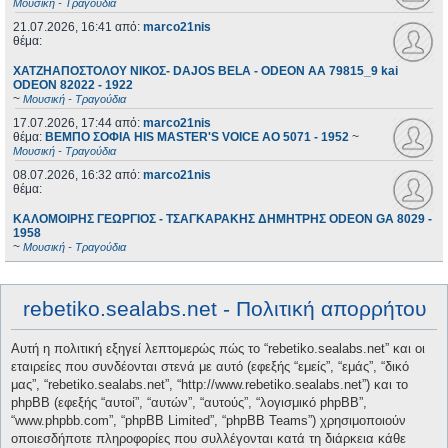
Μουσική - Τραγούδια
21.07.2026, 16:41
από:
marco21nis
θέμα:
ΧΑΤΖΗΑΠΟΣΤΟΛΟΥ ΝΙΚΟΣ- DAJOS BELA - ODEON AA 79815_9 kai
ODEON 82022 - 1922
~
Μουσική - Τραγούδια
17.07.2026, 17:44
από:
marco21nis
θέμα:
ΒΕΜΠΟ ΣΟΦΙΑ HIS MASTER'S VOICE AO 5071 - 1952
~
Μουσική - Τραγούδια
08.07.2026, 16:32
από:
marco21nis
θέμα:
ΚΑΛΟΜΟΙΡΗΣ ΓΕΩΡΓΙΟΣ - ΤΣΑΓΚΑΡΑΚΗΣ ΔΗΜΗΤΡΗΣ ODEON GA 8029 -
1958
~
Μουσική - Τραγούδια
rebetiko.sealabs.net - Πολιτική απορρήτου
Αυτή η πολιτική εξηγεί λεπτομερώς πώς το “rebetiko.sealabs.net” και οι
εταιρείες που συνδέονται στενά με αυτό (εφεξής “εμείς”, “εμάς”, “δικό
μας”, “rebetiko.sealabs.net”, “http://www.rebetiko.sealabs.net”) και το
phpBB (εφεξής “αυτοί”, “αυτών”, “αυτούς”, “λογισμικό phpBB”,
“www.phpbb.com”, “phpBB Limited”, “phpBB Teams”) χρησιμοποιούν
οποιεσδήποτε πληροφορίες που συλλέγονται κατά τη διάρκεια κάθε