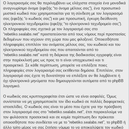
Ο λογαριασμός σας θα περιλαμβάνει ως ελάχιστα στοιχεία ένα μοναδικά
αναγνωρίσιμο όνομα (εφεξής “το όνομα μέλους σας”), ένα προσωπικό
μυστικό κωδικό που χρησιμοποιείται για τη σύνδεση με τον λογαριασμό
σας (εφεξής “ο κωδικός σας”) και μια προσωπική, έγκυρη διεύθυνση
ηλεκτρονικού ταχυδρομείου (εφεξής “το ηλεκτρονικό ταχυδρομείο σας”).
Οι πληροφορίες σας σχετικά με τον λογαριασμό σας στο
“rebetiko.sealabs.net” προστατεύονται από τους νόμους περί προστασίας
δεδομένων που ισχύουν στη χώρα που μας φιλοξενεί. Οποιεσδήποτε
πληροφορίες επιπλέον του ονόματος μέλους σας, του κωδικού και του
ηλεκτρονικού ταχυδρομείου σας που απαιτούνται από το
“rebetiko.sealabs.net” κατά τη διάρκεια της διαδικασίας εγγραφής είναι
στην παρέκκλισή μας ως προς το τι είναι υποχρεωτικό και τι
προαιρετικό. Σε κάθε περίπτωση, μπορείτε να επιλέξετε ποιες
πληροφορίες στον λογαριασμό σας εκτίθενται δημόσια. Επιπλέον, στον
λογαριασμό σας έχετε τη δυνατότητα να επιλέξετε αν θα λαμβάνετε ή
όχι ηλεκτρονικά μηνύματα που δημιουργούνται αυτόματα από το phpBB
λογισμικό.
Ο κωδικός σας κρυπτογραφείται έτσι ώστε να είναι ασφαλές. Όμως
συνίσταται να μη χρησιμοποιείτε τον ίδιο κωδικό σε πολλές διαφορετικές
ιστοσελίδες. Ο κωδικός σας είναι το μέσο που έχετε για την πρόσβαση
στον λογαριασμό σας στο “rebetiko.sealabs.net”, έτσι παρακαλούμε να
τον φυλάσσετε προσεκτικά και σε καμία περίπτωση δεν πρόκειται
οποιοσδήποτε που συνδέεται να με το “rebetiko.sealabs.net”, το phpBB ή
άλλο τρίτο μέρος να σας ζητήσει νόμιμα το να αποκαλύψετε τον κωδικό