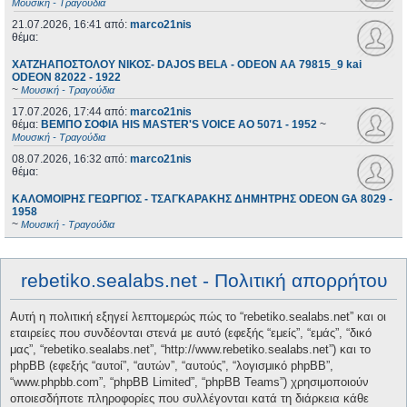
Μουσική - Τραγούδια
21.07.2026, 16:41
από:
marco21nis
θέμα:
ΧΑΤΖΗΑΠΟΣΤΟΛΟΥ ΝΙΚΟΣ- DAJOS BELA - ODEON AA 79815_9 kai
ODEON 82022 - 1922
~
Μουσική - Τραγούδια
17.07.2026, 17:44
από:
marco21nis
θέμα:
ΒΕΜΠΟ ΣΟΦΙΑ HIS MASTER'S VOICE AO 5071 - 1952
~
Μουσική - Τραγούδια
08.07.2026, 16:32
από:
marco21nis
θέμα:
ΚΑΛΟΜΟΙΡΗΣ ΓΕΩΡΓΙΟΣ - ΤΣΑΓΚΑΡΑΚΗΣ ΔΗΜΗΤΡΗΣ ODEON GA 8029 -
1958
~
Μουσική - Τραγούδια
rebetiko.sealabs.net - Πολιτική απορρήτου
Αυτή η πολιτική εξηγεί λεπτομερώς πώς το “rebetiko.sealabs.net” και οι
εταιρείες που συνδέονται στενά με αυτό (εφεξής “εμείς”, “εμάς”, “δικό
μας”, “rebetiko.sealabs.net”, “http://www.rebetiko.sealabs.net”) και το
phpBB (εφεξής “αυτοί”, “αυτών”, “αυτούς”, “λογισμικό phpBB”,
“www.phpbb.com”, “phpBB Limited”, “phpBB Teams”) χρησιμοποιούν
οποιεσδήποτε πληροφορίες που συλλέγονται κατά τη διάρκεια κάθε