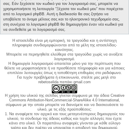
σας. Εάν ξεχάσετε τον κωδικό για τον λογαριασμό σας, μπορείτε να
χρησιμοποιήσετε τη λειτουργία “Ξέχασα τον κωδικό μου” που παρέχεται
από το λογισμικό phpBB. Αυτή η διαδικασία θα σας ζητήσει να
υποβάλετε το όνομα μέλους σας και το ηλεκτρονικό ταχυδρομείο σας,
στη συνέχεια το λογισμικό phpBB θα δημιουργήσει έναν νέο κωδικό για
να συνδεθείτε με το λογαριασμό σας.
Η ιστοσελίδα είναι μη εμπορική, τα τραγούδια και η αντίστοιχη
πληροφορία συνδιαμορφώνονται από τα μέλη της ιστοσελίδας-
κοινότητας.
Μπορείτε να περιηγηθείτε ελεύθερα στα τραγούδια χωρίς να ανοίξετε
λογαριασμό.
Η δημιουργία λογαριασμού απαιτείται μόνο για την περίπτωση που
θέλετε να μορφοποιήσετε ή να προσθέσετε πληροφορία και για κάποιες
επιπλέον λειτουργίες όπως η τοποθέτηση επιθυμίας στο ραδιόφωνο.
Για τυχόν προβλήματα ή επικοινωνία, στείλτε μας μεηλ στο
rebetoselida παπάκι gmail.com
Η χρήση του υλικού της σελίδας γίνεται σύμφωνα με την άδεια Creative
Commons Attribution-NonCommercial-ShareAlike 4.0 International,
σύμφωνα με την οποία μπορείτε να διανείμετε και να διασκευάσετε το
υλικό, με τις εξής προϋποθέσεις:
1. Να αναφέρετε τον αρχικό και τους μεταγενέστερους δημιουργούς του
υλικού, το σύνδεσμο της άδειας καθώς και τυχόν αλλαγές που έχετε
κάνει στο υλικό. Οι παραπάνω αναφορές γίνονται με κάθε εύλογο
τρόπο και δεν πρέπει να υπονοείται η αποδοχή του δημιουργού.