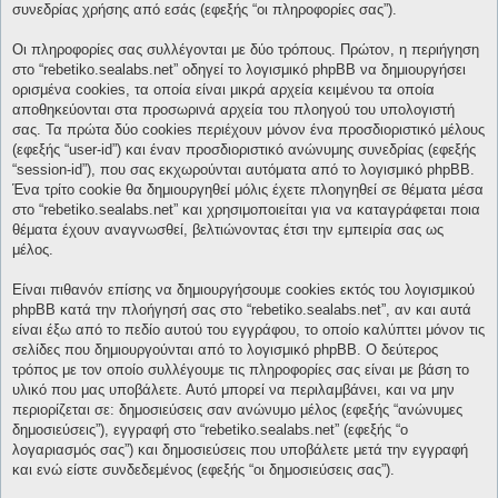
συνεδρίας χρήσης από εσάς (εφεξής “οι πληροφορίες σας”).
Οι πληροφορίες σας συλλέγονται με δύο τρόπους. Πρώτον, η περιήγηση
στο “rebetiko.sealabs.net” οδηγεί το λογισμικό phpBB να δημιουργήσει
ορισμένα cookies, τα οποία είναι μικρά αρχεία κειμένου τα οποία
αποθηκεύονται στα προσωρινά αρχεία του πλοηγού του υπολογιστή
σας. Τα πρώτα δύο cookies περιέχουν μόνον ένα προσδιοριστικό μέλους
(εφεξής “user-id”) και έναν προσδιοριστικό ανώνυμης συνεδρίας (εφεξής
“session-id”), που σας εκχωρούνται αυτόματα από το λογισμικό phpBB.
Ένα τρίτο cookie θα δημιουργηθεί μόλις έχετε πλοηγηθεί σε θέματα μέσα
στο “rebetiko.sealabs.net” και χρησιμοποιείται για να καταγράφεται ποια
θέματα έχουν αναγνωσθεί, βελτιώνοντας έτσι την εμπειρία σας ως
μέλος.
Είναι πιθανόν επίσης να δημιουργήσουμε cookies εκτός του λογισμικού
phpBB κατά την πλοήγησή σας στο “rebetiko.sealabs.net”, αν και αυτά
είναι έξω από το πεδίο αυτού του εγγράφου, το οποίο καλύπτει μόνον τις
σελίδες που δημιουργούνται από το λογισμικό phpBB. Ο δεύτερος
τρόπος με τον οποίο συλλέγουμε τις πληροφορίες σας είναι με βάση το
υλικό που μας υποβάλετε. Αυτό μπορεί να περιλαμβάνει, και να μην
περιορίζεται σε: δημοσιεύσεις σαν ανώνυμο μέλος (εφεξής “ανώνυμες
δημοσιεύσεις”), εγγραφή στο “rebetiko.sealabs.net” (εφεξής “ο
λογαριασμός σας”) και δημοσιεύσεις που υποβάλετε μετά την εγγραφή
και ενώ είστε συνδεδεμένος (εφεξής “οι δημοσιεύσεις σας”).