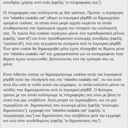
συνεδρίας χρήσης από εσάς (εφεξής “οι πληροφορίες σας”).
Οι πληροφορίες σας συλλέγονται με δύο τρόπους. Πρώτον, η περιήγηση
στο “rebetiko.sealabs.net” οδηγεί το λογισμικό phpBB να δημιουργήσει
ορισμένα cookies, τα οποία είναι μικρά αρχεία κειμένου τα οποία
αποθηκεύονται στα προσωρινά αρχεία του πλοηγού του υπολογιστή
σας. Τα πρώτα δύο cookies περιέχουν μόνον ένα προσδιοριστικό μέλους
(εφεξής “user-id”) και έναν προσδιοριστικό ανώνυμης συνεδρίας (εφεξής
“session-id”), που σας εκχωρούνται αυτόματα από το λογισμικό phpBB.
Ένα τρίτο cookie θα δημιουργηθεί μόλις έχετε πλοηγηθεί σε θέματα μέσα
στο “rebetiko.sealabs.net” και χρησιμοποιείται για να καταγράφεται ποια
θέματα έχουν αναγνωσθεί, βελτιώνοντας έτσι την εμπειρία σας ως
μέλος.
Είναι πιθανόν επίσης να δημιουργήσουμε cookies εκτός του λογισμικού
phpBB κατά την πλοήγησή σας στο “rebetiko.sealabs.net”, αν και αυτά
είναι έξω από το πεδίο αυτού του εγγράφου, το οποίο καλύπτει μόνον τις
σελίδες που δημιουργούνται από το λογισμικό phpBB. Ο δεύτερος
τρόπος με τον οποίο συλλέγουμε τις πληροφορίες σας είναι με βάση το
υλικό που μας υποβάλετε. Αυτό μπορεί να περιλαμβάνει, και να μην
περιορίζεται σε: δημοσιεύσεις σαν ανώνυμο μέλος (εφεξής “ανώνυμες
δημοσιεύσεις”), εγγραφή στο “rebetiko.sealabs.net” (εφεξής “ο
λογαριασμός σας”) και δημοσιεύσεις που υποβάλετε μετά την εγγραφή
και ενώ είστε συνδεδεμένος (εφεξής “οι δημοσιεύσεις σας”).