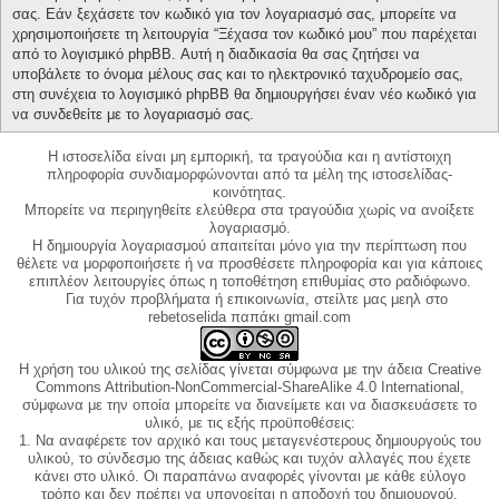
σας. Εάν ξεχάσετε τον κωδικό για τον λογαριασμό σας, μπορείτε να
χρησιμοποιήσετε τη λειτουργία “Ξέχασα τον κωδικό μου” που παρέχεται
από το λογισμικό phpBB. Αυτή η διαδικασία θα σας ζητήσει να
υποβάλετε το όνομα μέλους σας και το ηλεκτρονικό ταχυδρομείο σας,
στη συνέχεια το λογισμικό phpBB θα δημιουργήσει έναν νέο κωδικό για
να συνδεθείτε με το λογαριασμό σας.
Η ιστοσελίδα είναι μη εμπορική, τα τραγούδια και η αντίστοιχη
πληροφορία συνδιαμορφώνονται από τα μέλη της ιστοσελίδας-
κοινότητας.
Μπορείτε να περιηγηθείτε ελεύθερα στα τραγούδια χωρίς να ανοίξετε
λογαριασμό.
Η δημιουργία λογαριασμού απαιτείται μόνο για την περίπτωση που
θέλετε να μορφοποιήσετε ή να προσθέσετε πληροφορία και για κάποιες
επιπλέον λειτουργίες όπως η τοποθέτηση επιθυμίας στο ραδιόφωνο.
Για τυχόν προβλήματα ή επικοινωνία, στείλτε μας μεηλ στο
rebetoselida παπάκι gmail.com
Η χρήση του υλικού της σελίδας γίνεται σύμφωνα με την άδεια Creative
Commons Attribution-NonCommercial-ShareAlike 4.0 International,
σύμφωνα με την οποία μπορείτε να διανείμετε και να διασκευάσετε το
υλικό, με τις εξής προϋποθέσεις:
1. Να αναφέρετε τον αρχικό και τους μεταγενέστερους δημιουργούς του
υλικού, το σύνδεσμο της άδειας καθώς και τυχόν αλλαγές που έχετε
κάνει στο υλικό. Οι παραπάνω αναφορές γίνονται με κάθε εύλογο
τρόπο και δεν πρέπει να υπονοείται η αποδοχή του δημιουργού.