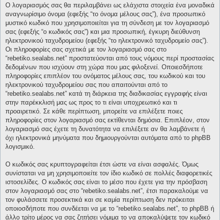
Ο λογαριασμός σας θα περιλαμβάνει ως ελάχιστα στοιχεία ένα μοναδικά
αναγνωρίσιμο όνομα (εφεξής “το όνομα μέλους σας”), ένα προσωπικό
μυστικό κωδικό που χρησιμοποιείται για τη σύνδεση με τον λογαριασμό
σας (εφεξής “ο κωδικός σας”) και μια προσωπική, έγκυρη διεύθυνση
ηλεκτρονικού ταχυδρομείου (εφεξής “το ηλεκτρονικό ταχυδρομείο σας”).
Οι πληροφορίες σας σχετικά με τον λογαριασμό σας στο
“rebetiko.sealabs.net” προστατεύονται από τους νόμους περί προστασίας
δεδομένων που ισχύουν στη χώρα που μας φιλοξενεί. Οποιεσδήποτε
πληροφορίες επιπλέον του ονόματος μέλους σας, του κωδικού και του
ηλεκτρονικού ταχυδρομείου σας που απαιτούνται από το
“rebetiko.sealabs.net” κατά τη διάρκεια της διαδικασίας εγγραφής είναι
στην παρέκκλισή μας ως προς το τι είναι υποχρεωτικό και τι
προαιρετικό. Σε κάθε περίπτωση, μπορείτε να επιλέξετε ποιες
πληροφορίες στον λογαριασμό σας εκτίθενται δημόσια. Επιπλέον, στον
λογαριασμό σας έχετε τη δυνατότητα να επιλέξετε αν θα λαμβάνετε ή
όχι ηλεκτρονικά μηνύματα που δημιουργούνται αυτόματα από το phpBB
λογισμικό.
Ο κωδικός σας κρυπτογραφείται έτσι ώστε να είναι ασφαλές. Όμως
συνίσταται να μη χρησιμοποιείτε τον ίδιο κωδικό σε πολλές διαφορετικές
ιστοσελίδες. Ο κωδικός σας είναι το μέσο που έχετε για την πρόσβαση
στον λογαριασμό σας στο “rebetiko.sealabs.net”, έτσι παρακαλούμε να
τον φυλάσσετε προσεκτικά και σε καμία περίπτωση δεν πρόκειται
οποιοσδήποτε που συνδέεται να με το “rebetiko.sealabs.net”, το phpBB ή
άλλο τρίτο μέρος να σας ζητήσει νόμιμα το να αποκαλύψετε τον κωδικό