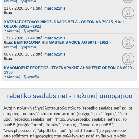
Μουσική - Τραγούδια
21.07.2026, 16:41
από:
marco21nis
θέμα:
ΧΑΤΖΗΑΠΟΣΤΟΛΟΥ ΝΙΚΟΣ- DAJOS BELA - ODEON AA 79815_9 kai
ODEON 82022 - 1922
~
Μουσική - Τραγούδια
17.07.2026, 17:44
από:
marco21nis
θέμα:
ΒΕΜΠΟ ΣΟΦΙΑ HIS MASTER'S VOICE AO 5071 - 1952
~
Μουσική - Τραγούδια
08.07.2026, 16:32
από:
marco21nis
θέμα:
ΚΑΛΟΜΟΙΡΗΣ ΓΕΩΡΓΙΟΣ - ΤΣΑΓΚΑΡΑΚΗΣ ΔΗΜΗΤΡΗΣ ODEON GA 8029 -
1958
~
Μουσική - Τραγούδια
rebetiko.sealabs.net - Πολιτική απορρήτου
Αυτή η πολιτική εξηγεί λεπτομερώς πώς το “rebetiko.sealabs.net” και οι
εταιρείες που συνδέονται στενά με αυτό (εφεξής “εμείς”, “εμάς”, “δικό
μας”, “rebetiko.sealabs.net”, “http://www.rebetiko.sealabs.net”) και το
phpBB (εφεξής “αυτοί”, “αυτών”, “αυτούς”, “λογισμικό phpBB”,
“www.phpbb.com”, “phpBB Limited”, “phpBB Teams”) χρησιμοποιούν
οποιεσδήποτε πληροφορίες που συλλέγονται κατά τη διάρκεια κάθε