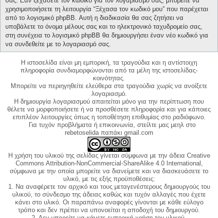
σας. Εάν ξεχάσετε τον κωδικό για τον λογαριασμό σας, μπορείτε να
χρησιμοποιήσετε τη λειτουργία “Ξέχασα τον κωδικό μου” που παρέχεται
από το λογισμικό phpBB. Αυτή η διαδικασία θα σας ζητήσει να
υποβάλετε το όνομα μέλους σας και το ηλεκτρονικό ταχυδρομείο σας,
στη συνέχεια το λογισμικό phpBB θα δημιουργήσει έναν νέο κωδικό για
να συνδεθείτε με το λογαριασμό σας.
Η ιστοσελίδα είναι μη εμπορική, τα τραγούδια και η αντίστοιχη
πληροφορία συνδιαμορφώνονται από τα μέλη της ιστοσελίδας-
κοινότητας.
Μπορείτε να περιηγηθείτε ελεύθερα στα τραγούδια χωρίς να ανοίξετε
λογαριασμό.
Η δημιουργία λογαριασμού απαιτείται μόνο για την περίπτωση που
θέλετε να μορφοποιήσετε ή να προσθέσετε πληροφορία και για κάποιες
επιπλέον λειτουργίες όπως η τοποθέτηση επιθυμίας στο ραδιόφωνο.
Για τυχόν προβλήματα ή επικοινωνία, στείλτε μας μεηλ στο
rebetoselida παπάκι gmail.com
Η χρήση του υλικού της σελίδας γίνεται σύμφωνα με την άδεια Creative
Commons Attribution-NonCommercial-ShareAlike 4.0 International,
σύμφωνα με την οποία μπορείτε να διανείμετε και να διασκευάσετε το
υλικό, με τις εξής προϋποθέσεις:
1. Να αναφέρετε τον αρχικό και τους μεταγενέστερους δημιουργούς του
υλικού, το σύνδεσμο της άδειας καθώς και τυχόν αλλαγές που έχετε
κάνει στο υλικό. Οι παραπάνω αναφορές γίνονται με κάθε εύλογο
τρόπο και δεν πρέπει να υπονοείται η αποδοχή του δημιουργού.
2. Δεν μπορείτε να κάνετε εμπορική χρήση του υλικού.