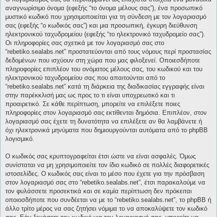
αναγνωρίσιμο όνομα (εφεξής “το όνομα μέλους σας”), ένα προσωπικό
μυστικό κωδικό που χρησιμοποιείται για τη σύνδεση με τον λογαριασμό
σας (εφεξής “ο κωδικός σας”) και μια προσωπική, έγκυρη διεύθυνση
ηλεκτρονικού ταχυδρομείου (εφεξής “το ηλεκτρονικό ταχυδρομείο σας”).
Οι πληροφορίες σας σχετικά με τον λογαριασμό σας στο
“rebetiko.sealabs.net” προστατεύονται από τους νόμους περί προστασίας
δεδομένων που ισχύουν στη χώρα που μας φιλοξενεί. Οποιεσδήποτε
πληροφορίες επιπλέον του ονόματος μέλους σας, του κωδικού και του
ηλεκτρονικού ταχυδρομείου σας που απαιτούνται από το
“rebetiko.sealabs.net” κατά τη διάρκεια της διαδικασίας εγγραφής είναι
στην παρέκκλισή μας ως προς το τι είναι υποχρεωτικό και τι
προαιρετικό. Σε κάθε περίπτωση, μπορείτε να επιλέξετε ποιες
πληροφορίες στον λογαριασμό σας εκτίθενται δημόσια. Επιπλέον, στον
λογαριασμό σας έχετε τη δυνατότητα να επιλέξετε αν θα λαμβάνετε ή
όχι ηλεκτρονικά μηνύματα που δημιουργούνται αυτόματα από το phpBB
λογισμικό.
Ο κωδικός σας κρυπτογραφείται έτσι ώστε να είναι ασφαλές. Όμως
συνίσταται να μη χρησιμοποιείτε τον ίδιο κωδικό σε πολλές διαφορετικές
ιστοσελίδες. Ο κωδικός σας είναι το μέσο που έχετε για την πρόσβαση
στον λογαριασμό σας στο “rebetiko.sealabs.net”, έτσι παρακαλούμε να
τον φυλάσσετε προσεκτικά και σε καμία περίπτωση δεν πρόκειται
οποιοσδήποτε που συνδέεται να με το “rebetiko.sealabs.net”, το phpBB ή
άλλο τρίτο μέρος να σας ζητήσει νόμιμα το να αποκαλύψετε τον κωδικό