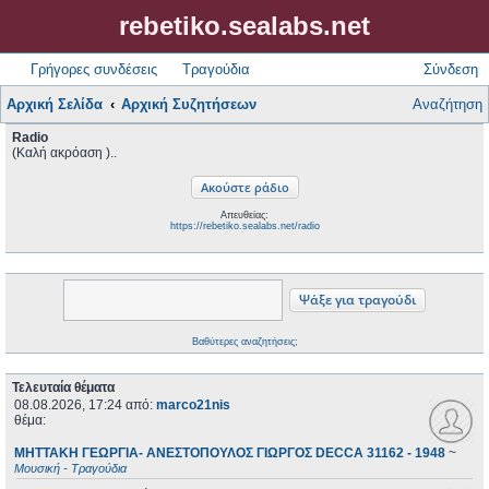
rebetiko.sealabs.net
Γρήγορες συνδέσεις
Τραγούδια
Σύνδεση
Αρχική Σελίδα
Αρχική Συζητήσεων
Αναζήτηση
Radio
(Καλή ακρόαση )..
Απευθείας:
https://rebetiko.sealabs.net/radio
Βαθύτερες αναζητήσεις;
Τελευταία θέματα
08.08.2026, 17:24
από:
marco21nis
θέμα:
ΜΗΤΤΑΚΗ ΓΕΩΡΓΙΑ- ΑΝΕΣΤΟΠΟΥΛΟΣ ΓΙΩΡΓΟΣ DECCA 31162 - 1948
~
Μουσική - Τραγούδια