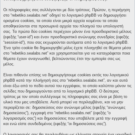
Οι πληροφορίες σας συλλέγονται με δύο τρόπους. Πρώτον, η περιήγηση
στο “rebetiko.sealabs.net” οδηγεί το λογισμικό phpBB να δημιουργήσει
ορισμένα cookies, τα οποία είναι μικρά αρχεία κειμένου τα οποία
αποθηκεύονται στα προσωρινά αρχεία του πλοηγού του υπολογιστή
σας. Τα πρώτα δύο cookies περιέχουν μόνον ένα προσδιοριστικό μέλους
(εφεξής “user-id”) και έναν προσδιοριστικό ανώνυμης συνεδρίας (εφεξής
“session-id”), που σας εκχωρούνται αυτόματα από το λογισμικό phpBB.
Ένα τρίτο cookie θα δημιουργηθεί μόλις έχετε πλοηγηθεί σε θέματα μέσα
στο “rebetiko.sealabs.net” και χρησιμοποιείται για να καταγράφεται ποια
θέματα έχουν αναγνωσθεί, βελτιώνοντας έτσι την εμπειρία σας ως
μέλος.
Είναι πιθανόν επίσης να δημιουργήσουμε cookies εκτός του λογισμικού
phpBB κατά την πλοήγησή σας στο “rebetiko.sealabs.net”, αν και αυτά
είναι έξω από το πεδίο αυτού του εγγράφου, το οποίο καλύπτει μόνον τις
σελίδες που δημιουργούνται από το λογισμικό phpBB. Ο δεύτερος
τρόπος με τον οποίο συλλέγουμε τις πληροφορίες σας είναι με βάση το
υλικό που μας υποβάλετε. Αυτό μπορεί να περιλαμβάνει, και να μην
περιορίζεται σε: δημοσιεύσεις σαν ανώνυμο μέλος (εφεξής “ανώνυμες
δημοσιεύσεις”), εγγραφή στο “rebetiko.sealabs.net” (εφεξής “ο
λογαριασμός σας”) και δημοσιεύσεις που υποβάλετε μετά την εγγραφή
και ενώ είστε συνδεδεμένος (εφεξής “οι δημοσιεύσεις σας”).
Ο λογαριασμός σας θα περιλαμβάνει ως ελάχιστα στοιχεία ένα μοναδικά