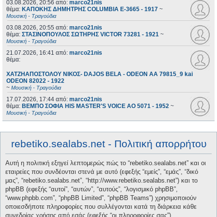
03.08.2026, 20:56
από:
marco21nis
θέμα:
ΚΑΠΟΚΗΣ ΔΗΜΗΤΡΗΣ COLUMBIA E-3665 - 1917
~
Μουσική - Τραγούδια
03.08.2026, 20:55
από:
marco21nis
θέμα:
ΣΤΑΣΙΝΟΠΟΥΛΟΣ ΣΩΤΗΡΗΣ VICTOR 73281 - 1921
~
Μουσική - Τραγούδια
21.07.2026, 16:41
από:
marco21nis
θέμα:
ΧΑΤΖΗΑΠΟΣΤΟΛΟΥ ΝΙΚΟΣ- DAJOS BELA - ODEON AA 79815_9 kai
ODEON 82022 - 1922
~
Μουσική - Τραγούδια
17.07.2026, 17:44
από:
marco21nis
θέμα:
ΒΕΜΠΟ ΣΟΦΙΑ HIS MASTER'S VOICE AO 5071 - 1952
~
Μουσική - Τραγούδια
rebetiko.sealabs.net - Πολιτική απορρήτου
Αυτή η πολιτική εξηγεί λεπτομερώς πώς το “rebetiko.sealabs.net” και οι
εταιρείες που συνδέονται στενά με αυτό (εφεξής “εμείς”, “εμάς”, “δικό
μας”, “rebetiko.sealabs.net”, “http://www.rebetiko.sealabs.net”) και το
phpBB (εφεξής “αυτοί”, “αυτών”, “αυτούς”, “λογισμικό phpBB”,
“www.phpbb.com”, “phpBB Limited”, “phpBB Teams”) χρησιμοποιούν
οποιεσδήποτε πληροφορίες που συλλέγονται κατά τη διάρκεια κάθε
συνεδρίας χρήσης από εσάς (εφεξής “οι πληροφορίες σας”).