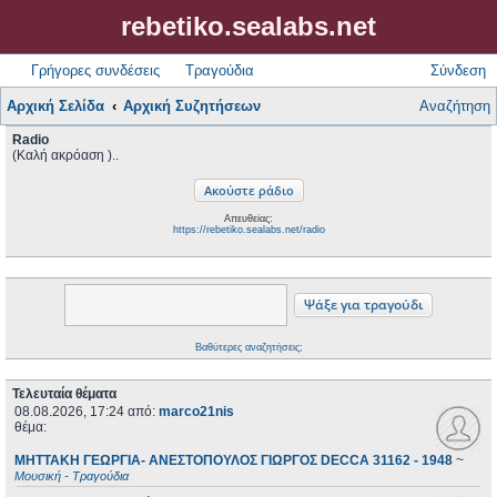
rebetiko.sealabs.net
Γρήγορες συνδέσεις
Τραγούδια
Σύνδεση
Αρχική Σελίδα
Αρχική Συζητήσεων
Αναζήτηση
Radio
(Καλή ακρόαση )..
Απευθείας:
https://rebetiko.sealabs.net/radio
Βαθύτερες αναζητήσεις;
Τελευταία θέματα
08.08.2026, 17:24
από:
marco21nis
θέμα:
ΜΗΤΤΑΚΗ ΓΕΩΡΓΙΑ- ΑΝΕΣΤΟΠΟΥΛΟΣ ΓΙΩΡΓΟΣ DECCA 31162 - 1948
~
Μουσική - Τραγούδια