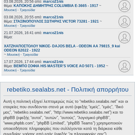
03.08.2026, 20:56
από:
marco21nis
θέμα:
ΚΑΠΟΚΗΣ ΔΗΜΗΤΡΗΣ COLUMBIA E-3665 - 1917
~
Μουσική - Τραγούδια
03.08.2026, 20:55
από:
marco21nis
θέμα:
ΣΤΑΣΙΝΟΠΟΥΛΟΣ ΣΩΤΗΡΗΣ VICTOR 73281 - 1921
~
Μουσική - Τραγούδια
21.07.2026, 16:41
από:
marco21nis
θέμα:
ΧΑΤΖΗΑΠΟΣΤΟΛΟΥ ΝΙΚΟΣ- DAJOS BELA - ODEON AA 79815_9 kai
ODEON 82022 - 1922
~
Μουσική - Τραγούδια
17.07.2026, 17:44
από:
marco21nis
θέμα:
ΒΕΜΠΟ ΣΟΦΙΑ HIS MASTER'S VOICE AO 5071 - 1952
~
Μουσική - Τραγούδια
rebetiko.sealabs.net - Πολιτική απορρήτου
Αυτή η πολιτική εξηγεί λεπτομερώς πώς το “rebetiko.sealabs.net” και οι
εταιρείες που συνδέονται στενά με αυτό (εφεξής “εμείς”, “εμάς”, “δικό
μας”, “rebetiko.sealabs.net”, “http://www.rebetiko.sealabs.net”) και το
phpBB (εφεξής “αυτοί”, “αυτών”, “αυτούς”, “λογισμικό phpBB”,
“www.phpbb.com”, “phpBB Limited”, “phpBB Teams”) χρησιμοποιούν
οποιεσδήποτε πληροφορίες που συλλέγονται κατά τη διάρκεια κάθε
συνεδρίας χρήσης από εσάς (εφεξής “οι πληροφορίες σας”).