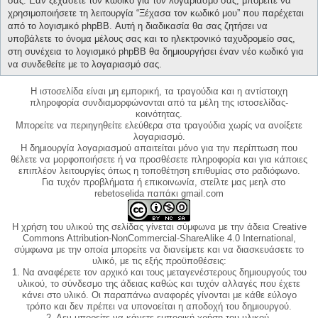
σας. Εάν ξεχάσετε τον κωδικό για τον λογαριασμό σας, μπορείτε να
χρησιμοποιήσετε τη λειτουργία “Ξέχασα τον κωδικό μου” που παρέχεται
από το λογισμικό phpBB. Αυτή η διαδικασία θα σας ζητήσει να
υποβάλετε το όνομα μέλους σας και το ηλεκτρονικό ταχυδρομείο σας,
στη συνέχεια το λογισμικό phpBB θα δημιουργήσει έναν νέο κωδικό για
να συνδεθείτε με το λογαριασμό σας.
Η ιστοσελίδα είναι μη εμπορική, τα τραγούδια και η αντίστοιχη
πληροφορία συνδιαμορφώνονται από τα μέλη της ιστοσελίδας-
κοινότητας.
Μπορείτε να περιηγηθείτε ελεύθερα στα τραγούδια χωρίς να ανοίξετε
λογαριασμό.
Η δημιουργία λογαριασμού απαιτείται μόνο για την περίπτωση που
θέλετε να μορφοποιήσετε ή να προσθέσετε πληροφορία και για κάποιες
επιπλέον λειτουργίες όπως η τοποθέτηση επιθυμίας στο ραδιόφωνο.
Για τυχόν προβλήματα ή επικοινωνία, στείλτε μας μεηλ στο
rebetoselida παπάκι gmail.com
Η χρήση του υλικού της σελίδας γίνεται σύμφωνα με την άδεια Creative
Commons Attribution-NonCommercial-ShareAlike 4.0 International,
σύμφωνα με την οποία μπορείτε να διανείμετε και να διασκευάσετε το
υλικό, με τις εξής προϋποθέσεις:
1. Να αναφέρετε τον αρχικό και τους μεταγενέστερους δημιουργούς του
υλικού, το σύνδεσμο της άδειας καθώς και τυχόν αλλαγές που έχετε
κάνει στο υλικό. Οι παραπάνω αναφορές γίνονται με κάθε εύλογο
τρόπο και δεν πρέπει να υπονοείται η αποδοχή του δημιουργού.
2. Δεν μπορείτε να κάνετε εμπορική χρήση του υλικού.