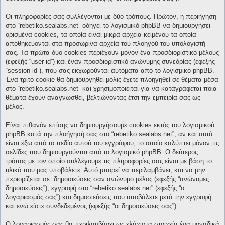
Οι πληροφορίες σας συλλέγονται με δύο τρόπους. Πρώτον, η περιήγηση
στο “rebetiko.sealabs.net” οδηγεί το λογισμικό phpBB να δημιουργήσει
ορισμένα cookies, τα οποία είναι μικρά αρχεία κειμένου τα οποία
αποθηκεύονται στα προσωρινά αρχεία του πλοηγού του υπολογιστή
σας. Τα πρώτα δύο cookies περιέχουν μόνον ένα προσδιοριστικό μέλους
(εφεξής “user-id”) και έναν προσδιοριστικό ανώνυμης συνεδρίας (εφεξής
“session-id”), που σας εκχωρούνται αυτόματα από το λογισμικό phpBB.
Ένα τρίτο cookie θα δημιουργηθεί μόλις έχετε πλοηγηθεί σε θέματα μέσα
στο “rebetiko.sealabs.net” και χρησιμοποιείται για να καταγράφεται ποια
θέματα έχουν αναγνωσθεί, βελτιώνοντας έτσι την εμπειρία σας ως
μέλος.
Είναι πιθανόν επίσης να δημιουργήσουμε cookies εκτός του λογισμικού
phpBB κατά την πλοήγησή σας στο “rebetiko.sealabs.net”, αν και αυτά
είναι έξω από το πεδίο αυτού του εγγράφου, το οποίο καλύπτει μόνον τις
σελίδες που δημιουργούνται από το λογισμικό phpBB. Ο δεύτερος
τρόπος με τον οποίο συλλέγουμε τις πληροφορίες σας είναι με βάση το
υλικό που μας υποβάλετε. Αυτό μπορεί να περιλαμβάνει, και να μην
περιορίζεται σε: δημοσιεύσεις σαν ανώνυμο μέλος (εφεξής “ανώνυμες
δημοσιεύσεις”), εγγραφή στο “rebetiko.sealabs.net” (εφεξής “ο
λογαριασμός σας”) και δημοσιεύσεις που υποβάλετε μετά την εγγραφή
και ενώ είστε συνδεδεμένος (εφεξής “οι δημοσιεύσεις σας”).
Ο λογαριασμός σας θα περιλαμβάνει ως ελάχιστα στοιχεία ένα μοναδικά