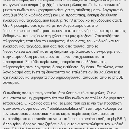
αναγνωρίσιμο όνομα (εφεξής “το όνομα μέλους σας”), ένα προσωπικό
μυστικό κωδικό που χρησιμοποιείται για τη σύνδεση με τον λογαριασμό
σας (εφεξής “ο κωδικός σας”) και μια προσωπική, έγκυρη διεύθυνση
ηλεκτρονικού ταχυδρομείου (εφεξής “το ηλεκτρονικό ταχυδρομείο σας”).
Οι πληροφορίες σας σχετικά με τον λογαριασμό σας στο
“rebetiko.sealabs.net” προστατεύονται από τους νόμους περί προστασίας
δεδομένων που ισχύουν στη χώρα που μας φιλοξενεί. Οποιεσδήποτε
πληροφορίες επιπλέον του ονόματος μέλους σας, του κωδικού και του
ηλεκτρονικού ταχυδρομείου σας που απαιτούνται από το
“rebetiko.sealabs.net” κατά τη διάρκεια της διαδικασίας εγγραφής είναι
στην παρέκκλισή μας ως προς το τι είναι υποχρεωτικό και τι
προαιρετικό. Σε κάθε περίπτωση, μπορείτε να επιλέξετε ποιες
πληροφορίες στον λογαριασμό σας εκτίθενται δημόσια. Επιπλέον, στον
λογαριασμό σας έχετε τη δυνατότητα να επιλέξετε αν θα λαμβάνετε ή
όχι ηλεκτρονικά μηνύματα που δημιουργούνται αυτόματα από το phpBB
λογισμικό.
Ο κωδικός σας κρυπτογραφείται έτσι ώστε να είναι ασφαλές. Όμως
συνίσταται να μη χρησιμοποιείτε τον ίδιο κωδικό σε πολλές διαφορετικές
ιστοσελίδες. Ο κωδικός σας είναι το μέσο που έχετε για την πρόσβαση
στον λογαριασμό σας στο “rebetiko.sealabs.net”, έτσι παρακαλούμε να
τον φυλάσσετε προσεκτικά και σε καμία περίπτωση δεν πρόκειται
οποιοσδήποτε που συνδέεται να με το “rebetiko.sealabs.net”, το phpBB ή
άλλο τρίτο μέρος να σας ζητήσει νόμιμα το να αποκαλύψετε τον κωδικό