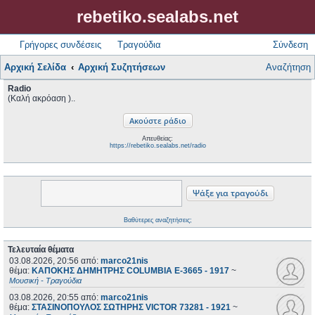
rebetiko.sealabs.net
Γρήγορες συνδέσεις
Τραγούδια
Σύνδεση
Αρχική Σελίδα
Αρχική Συζητήσεων
Αναζήτηση
Radio
(Καλή ακρόαση )..
Απευθείας:
https://rebetiko.sealabs.net/radio
Βαθύτερες αναζητήσεις;
Τελευταία θέματα
03.08.2026, 20:56
από:
marco21nis
θέμα:
ΚΑΠΟΚΗΣ ΔΗΜΗΤΡΗΣ COLUMBIA E-3665 - 1917
~
Μουσική - Τραγούδια
03.08.2026, 20:55
από:
marco21nis
θέμα:
ΣΤΑΣΙΝΟΠΟΥΛΟΣ ΣΩΤΗΡΗΣ VICTOR 73281 - 1921
~