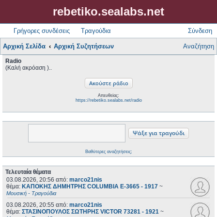
rebetiko.sealabs.net
Γρήγορες συνδέσεις
Τραγούδια
Σύνδεση
Αρχική Σελίδα
Αρχική Συζητήσεων
Αναζήτηση
Radio
(Καλή ακρόαση )..
Απευθείας:
https://rebetiko.sealabs.net/radio
Βαθύτερες αναζητήσεις;
Τελευταία θέματα
03.08.2026, 20:56
από:
marco21nis
θέμα:
ΚΑΠΟΚΗΣ ΔΗΜΗΤΡΗΣ COLUMBIA E-3665 - 1917
~
Μουσική - Τραγούδια
03.08.2026, 20:55
από:
marco21nis
θέμα:
ΣΤΑΣΙΝΟΠΟΥΛΟΣ ΣΩΤΗΡΗΣ VICTOR 73281 - 1921
~