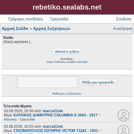
rebetiko.sealabs.net
Γρήγορες συνδέσεις
Τραγούδια
Σύνδεση
Αρχική Σελίδα
Αρχική Συζητήσεων
Αναζήτηση
Radio
(Καλή ακρόαση )..
Απευθείας:
https://rebetiko.sealabs.net/radio
Βαθύτερες αναζητήσεις;
Τελευταία θέματα
03.08.2026, 20:56
από:
marco21nis
θέμα:
ΚΑΠΟΚΗΣ ΔΗΜΗΤΡΗΣ COLUMBIA E-3665 - 1917
~
Μουσική - Τραγούδια
03.08.2026, 20:55
από:
marco21nis
θέμα:
ΣΤΑΣΙΝΟΠΟΥΛΟΣ ΣΩΤΗΡΗΣ VICTOR 73281 - 1921
~