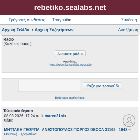
rebetiko.sealabs.net
Γρήγορες συνδέσεις
Τραγούδια
Σύνδεση
Αρχική Σελίδα
Αρχική Συζητήσεων
Αναζήτηση
Radio
(Καλή ακρόαση )..
Απευθείας:
https://rebetiko.sealabs.net/radio
Βαθύτερες αναζητήσεις;
Τελευταία θέματα
08.08.2026, 17:24
από:
marco21nis
θέμα:
ΜΗΤΤΑΚΗ ΓΕΩΡΓΙΑ- ΑΝΕΣΤΟΠΟΥΛΟΣ ΓΙΩΡΓΟΣ DECCA 31162 - 1948
~
Μουσική - Τραγούδια