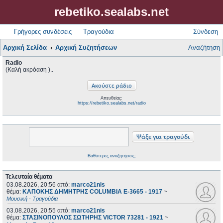
rebetiko.sealabs.net
Γρήγορες συνδέσεις
Τραγούδια
Σύνδεση
Αρχική Σελίδα
Αρχική Συζητήσεων
Αναζήτηση
Radio
(Καλή ακρόαση )..
Απευθείας:
https://rebetiko.sealabs.net/radio
Βαθύτερες αναζητήσεις;
Τελευταία θέματα
03.08.2026, 20:56
από:
marco21nis
θέμα:
ΚΑΠΟΚΗΣ ΔΗΜΗΤΡΗΣ COLUMBIA E-3665 - 1917
~
Μουσική - Τραγούδια
03.08.2026, 20:55
από:
marco21nis
θέμα:
ΣΤΑΣΙΝΟΠΟΥΛΟΣ ΣΩΤΗΡΗΣ VICTOR 73281 - 1921
~