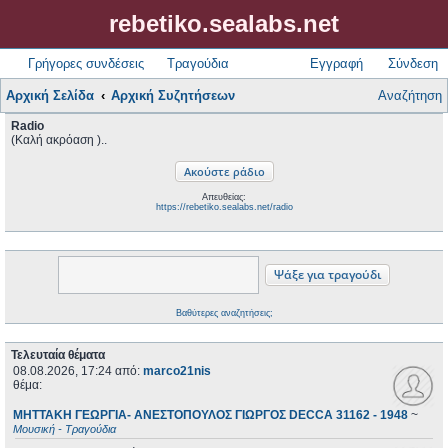
rebetiko.sealabs.net
Γρήγορες συνδέσεις
Τραγούδια
Εγγραφή
Σύνδεση
Αρχική Σελίδα
Αρχική Συζητήσεων
Αναζήτηση
Radio
(Καλή ακρόαση )..
Απευθείας:
https://rebetiko.sealabs.net/radio
Βαθύτερες αναζητήσεις;
Τελευταία θέματα
08.08.2026, 17:24
από:
marco21nis
θέμα:
ΜΗΤΤΑΚΗ ΓΕΩΡΓΙΑ- ΑΝΕΣΤΟΠΟΥΛΟΣ ΓΙΩΡΓΟΣ DECCA 31162 - 1948
~
Μουσική - Τραγούδια