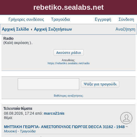
rebetiko.sealabs.net
Γρήγορες συνδέσεις
Τραγούδια
Εγγραφή
Σύνδεση
Αρχική Σελίδα
Αρχική Συζητήσεων
Αναζήτηση
Radio
(Καλή ακρόαση )..
Απευθείας:
https://rebetiko.sealabs.net/radio
Βαθύτερες αναζητήσεις;
Τελευταία θέματα
08.08.2026, 17:24
από:
marco21nis
θέμα:
ΜΗΤΤΑΚΗ ΓΕΩΡΓΙΑ- ΑΝΕΣΤΟΠΟΥΛΟΣ ΓΙΩΡΓΟΣ DECCA 31162 - 1948
~
Μουσική - Τραγούδια