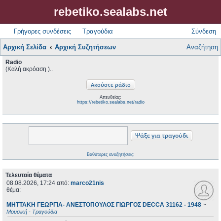
rebetiko.sealabs.net
Γρήγορες συνδέσεις
Τραγούδια
Σύνδεση
Αρχική Σελίδα
Αρχική Συζητήσεων
Αναζήτηση
Radio
(Καλή ακρόαση )..
Απευθείας:
https://rebetiko.sealabs.net/radio
Βαθύτερες αναζητήσεις;
Τελευταία θέματα
08.08.2026, 17:24
από:
marco21nis
θέμα:
ΜΗΤΤΑΚΗ ΓΕΩΡΓΙΑ- ΑΝΕΣΤΟΠΟΥΛΟΣ ΓΙΩΡΓΟΣ DECCA 31162 - 1948
~
Μουσική - Τραγούδια