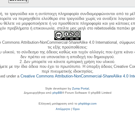
κή, τα τραγούδια και η αντίστοιχη πληροφορία συνδιαμορφώνονται από τα μέλ
ορείτε να περιηγηθείτε ελεύθερα στα τραγούδια χωρίς να ανοίξετε λογαριασ
ου θέλετε να μορφοποιήσετε ή να προσθέσετε πληροφορία και για κάποιες επ
όν προβλήματα ή επικοινωνία, στείλτε μας μεηλ στο rebetoselida παπάκι g
e Commons Attribution-NonCommercial-ShareAlike 4.0 International, σύμφωνα 
τις εξής προϋποθέσεις:
ου υλικού, το σύνδεσμο της άδειας καθώς και τυχόν αλλαγές που έχετε κάνει
δεν πρέπει να υπονοείται η αποδοχή του δημιουργού.
2. Δεν μπορείτε να κάνετε εμπορική χρήση του υλικού.
ίμετε με την ίδια άδεια που έχει το πρωτότυπο. Η ύπαρξη άδειας Creative C
περί πνευματικής ιδιοκτησίας.
nsed under a
Creative Commons Attribution-NonCommercial-ShareAlike 4.0 Inte
Style developer by
Zuma Portal
,
Δημιουργήθηκε από
phpBB
® Forum Software © phpBB Limited
Ελληνική μετάφραση από το
phpbbgr.com
Απόρρητο
|
Όροι