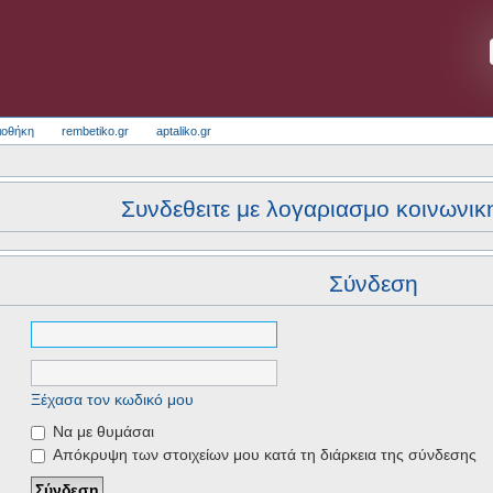
ιοθήκη
rembetiko.gr
aptaliko.gr
Συνδεθειτε με λογαριασμο κοινωνικ
Σύνδεση
Ξέχασα τον κωδικό μου
Να με θυμάσαι
Απόκρυψη των στοιχείων μου κατά τη διάρκεια της σύνδεσης