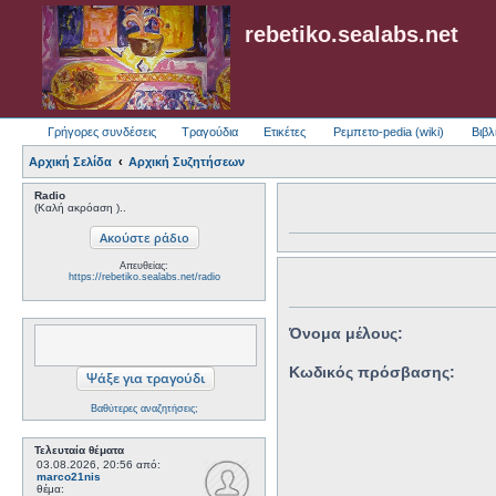
rebetiko.sealabs.net
Γρήγορες συνδέσεις
Τραγούδια
Ετικέτες
Ρεμπετο-pedia (wiki)
Βιβλ
Αρχική Σελίδα
Αρχική Συζητήσεων
Radio
(Καλή ακρόαση )..
Απευθείας:
https://rebetiko.sealabs.net/radio
Όνομα μέλους:
Κωδικός πρόσβασης:
Βαθύτερες αναζητήσεις;
Τελευταία θέματα
03.08.2026, 20:56
από:
marco21nis
θέμα: