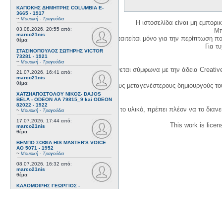
ΚΑΠΟΚΗΣ ΔΗΜΗΤΡΗΣ COLUMBIA E-
3665 - 1917
~
Μουσική - Τραγούδια
Η ιστοσελίδα είναι μη εμπορι
03.08.2026, 20:55
από:
Μπ
marco21nis
Η δημιουργία λογαριασμού απαιτείται μόνο για την περίπτωση π
θέμα:
Για τυχ
ΣΤΑΣΙΝΟΠΟΥΛΟΣ ΣΩΤΗΡΗΣ VICTOR
73281 - 1921
~
Μουσική - Τραγούδια
Η χρήση του υλικού της σελίδας γίνεται σύμφωνα με την άδεια Creativ
21.07.2026, 16:41
από:
marco21nis
θέμα:
1. Να αναφέρετε τον αρχικό και τους μεταγενέστερους δημιουργούς τ
ΧΑΤΖΗΑΠΟΣΤΟΛΟΥ ΝΙΚΟΣ- DAJOS
BELA - ODEON AA 79815_9 kai ODEON
82022 - 1922
3. Αν διασκευάσετε με κάθε τρόπο το υλικό, πρέπει πλέον να το διανε
~
Μουσική - Τραγούδια
17.07.2026, 17:44
από:
This work is lice
marco21nis
θέμα:
ΒΕΜΠΟ ΣΟΦΙΑ HIS MASTER'S VOICE
AO 5071 - 1952
~
Μουσική - Τραγούδια
08.07.2026, 16:32
από:
marco21nis
θέμα:
ΚΑΛΟΜΟΙΡΗΣ ΓΕΩΡΓΙΟΣ -
ΤΣΑΓΚΑΡΑΚΗΣ ΔΗΜΗΤΡΗΣ ODEON GA
8029 - 1958
~
Μουσική - Τραγούδια