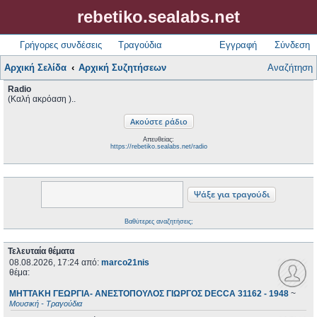
rebetiko.sealabs.net
Γρήγορες συνδέσεις
Τραγούδια
Εγγραφή
Σύνδεση
Αρχική Σελίδα
Αρχική Συζητήσεων
Αναζήτηση
Radio
(Καλή ακρόαση )..
Απευθείας:
https://rebetiko.sealabs.net/radio
Βαθύτερες αναζητήσεις;
Τελευταία θέματα
08.08.2026, 17:24
από:
marco21nis
θέμα:
ΜΗΤΤΑΚΗ ΓΕΩΡΓΙΑ- ΑΝΕΣΤΟΠΟΥΛΟΣ ΓΙΩΡΓΟΣ DECCA 31162 - 1948
~
Μουσική - Τραγούδια