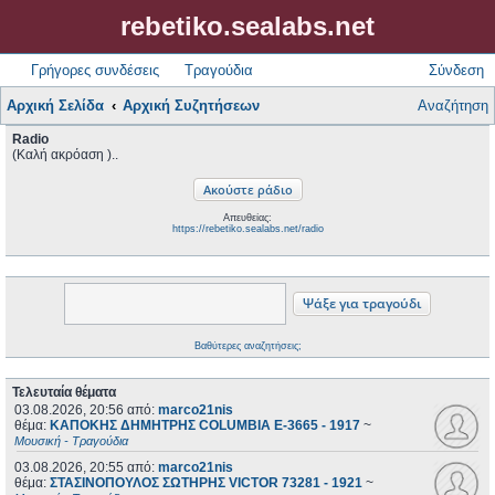
rebetiko.sealabs.net
Γρήγορες συνδέσεις
Τραγούδια
Σύνδεση
Αρχική Σελίδα
Αρχική Συζητήσεων
Αναζήτηση
Radio
(Καλή ακρόαση )..
Απευθείας:
https://rebetiko.sealabs.net/radio
Βαθύτερες αναζητήσεις;
Τελευταία θέματα
03.08.2026, 20:56
από:
marco21nis
θέμα:
ΚΑΠΟΚΗΣ ΔΗΜΗΤΡΗΣ COLUMBIA E-3665 - 1917
~
Μουσική - Τραγούδια
03.08.2026, 20:55
από:
marco21nis
θέμα:
ΣΤΑΣΙΝΟΠΟΥΛΟΣ ΣΩΤΗΡΗΣ VICTOR 73281 - 1921
~