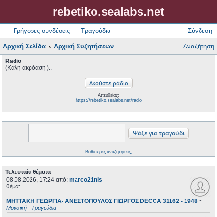
rebetiko.sealabs.net
Γρήγορες συνδέσεις
Τραγούδια
Σύνδεση
Αρχική Σελίδα
Αρχική Συζητήσεων
Αναζήτηση
Radio
(Καλή ακρόαση )..
Απευθείας:
https://rebetiko.sealabs.net/radio
Βαθύτερες αναζητήσεις;
Τελευταία θέματα
08.08.2026, 17:24
από:
marco21nis
θέμα:
ΜΗΤΤΑΚΗ ΓΕΩΡΓΙΑ- ΑΝΕΣΤΟΠΟΥΛΟΣ ΓΙΩΡΓΟΣ DECCA 31162 - 1948
~
Μουσική - Τραγούδια