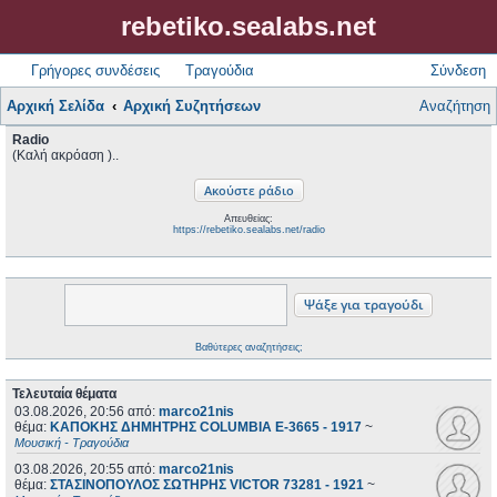
rebetiko.sealabs.net
Γρήγορες συνδέσεις
Τραγούδια
Σύνδεση
Αρχική Σελίδα
Αρχική Συζητήσεων
Αναζήτηση
Radio
(Καλή ακρόαση )..
Απευθείας:
https://rebetiko.sealabs.net/radio
Βαθύτερες αναζητήσεις;
Τελευταία θέματα
03.08.2026, 20:56
από:
marco21nis
θέμα:
ΚΑΠΟΚΗΣ ΔΗΜΗΤΡΗΣ COLUMBIA E-3665 - 1917
~
Μουσική - Τραγούδια
03.08.2026, 20:55
από:
marco21nis
θέμα:
ΣΤΑΣΙΝΟΠΟΥΛΟΣ ΣΩΤΗΡΗΣ VICTOR 73281 - 1921
~