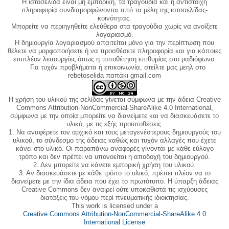
Η ιστοσελίδα είναι μη εμπορική, τα τραγούδια και η αντίστοιχη
πληροφορία συνδιαμορφώνονται από τα μέλη της ιστοσελίδας-
κοινότητας.
Μπορείτε να περιηγηθείτε ελεύθερα στα τραγούδια χωρίς να ανοίξετε
λογαριασμό.
Η δημιουργία λογαριασμού απαιτείται μόνο για την περίπτωση που
θέλετε να μορφοποιήσετε ή να προσθέσετε πληροφορία και για κάποιες
επιπλέον λειτουργίες όπως η τοποθέτηση επιθυμίας στο ραδιόφωνο.
Για τυχόν προβλήματα ή επικοινωνία, στείλτε μας μεηλ στο
rebetoselida παπάκι gmail.com
Η χρήση του υλικού της σελίδας γίνεται σύμφωνα με την άδεια Creative
Commons Attribution-NonCommercial-ShareAlike 4.0 International,
σύμφωνα με την οποία μπορείτε να διανείμετε και να διασκευάσετε το
υλικό, με τις εξής προϋποθέσεις:
1. Να αναφέρετε τον αρχικό και τους μεταγενέστερους δημιουργούς του
υλικού, το σύνδεσμο της άδειας καθώς και τυχόν αλλαγές που έχετε
κάνει στο υλικό. Οι παραπάνω αναφορές γίνονται με κάθε εύλογο
τρόπο και δεν πρέπει να υπονοείται η αποδοχή του δημιουργού.
2. Δεν μπορείτε να κάνετε εμπορική χρήση του υλικού.
3. Αν διασκευάσετε με κάθε τρόπο το υλικό, πρέπει πλέον να το
διανείμετε με την ίδια άδεια που έχει το πρωτότυπο. Η ύπαρξη άδειας
Creative Commons δεν αναιρεί ούτε υποκαθιστά τις ισχύουσες
διατάξεις του νόμου περί πνευματικής ιδιοκτησίας.
This work is licensed under a
Creative Commons Attribution-NonCommercial-ShareAlike 4.0
International License