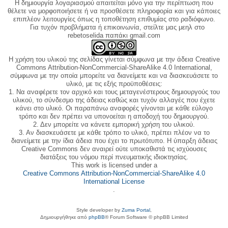
Η δημιουργία λογαριασμού απαιτείται μόνο για την περίπτωση που
θέλετε να μορφοποιήσετε ή να προσθέσετε πληροφορία και για κάποιες
επιπλέον λειτουργίες όπως η τοποθέτηση επιθυμίας στο ραδιόφωνο.
Για τυχόν προβλήματα ή επικοινωνία, στείλτε μας μεηλ στο
rebetoselida παπάκι gmail.com
Η χρήση του υλικού της σελίδας γίνεται σύμφωνα με την άδεια Creative
Commons Attribution-NonCommercial-ShareAlike 4.0 International,
σύμφωνα με την οποία μπορείτε να διανείμετε και να διασκευάσετε το
υλικό, με τις εξής προϋποθέσεις:
1. Να αναφέρετε τον αρχικό και τους μεταγενέστερους δημιουργούς του
υλικού, το σύνδεσμο της άδειας καθώς και τυχόν αλλαγές που έχετε
κάνει στο υλικό. Οι παραπάνω αναφορές γίνονται με κάθε εύλογο
τρόπο και δεν πρέπει να υπονοείται η αποδοχή του δημιουργού.
2. Δεν μπορείτε να κάνετε εμπορική χρήση του υλικού.
3. Αν διασκευάσετε με κάθε τρόπο το υλικό, πρέπει πλέον να το
διανείμετε με την ίδια άδεια που έχει το πρωτότυπο. Η ύπαρξη άδειας
Creative Commons δεν αναιρεί ούτε υποκαθιστά τις ισχύουσες
διατάξεις του νόμου περί πνευματικής ιδιοκτησίας.
This work is licensed under a
Creative Commons Attribution-NonCommercial-ShareAlike 4.0
International License
.
Style developer by
Zuma Portal
,
Δημιουργήθηκε από
phpBB
® Forum Software © phpBB Limited