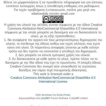
θέλετε να μορφοποιήσετε ή να προσθέσετε πληροφορία και για κάποιες
επιπλέον λειτουργίες όπως η τοποθέτηση επιθυμίας στο ραδιόφωνο.
Για τυχόν προβλήματα ή επικοινωνία, στείλτε μας μεηλ στο
rebetoselida παπάκι gmail.com
Η χρήση του υλικού της σελίδας γίνεται σύμφωνα με την άδεια Creative
Commons Attribution-NonCommercial-ShareAlike 4.0 International,
σύμφωνα με την οποία μπορείτε να διανείμετε και να διασκευάσετε το
υλικό, με τις εξής προϋποθέσεις:
1. Να αναφέρετε τον αρχικό και τους μεταγενέστερους δημιουργούς του
υλικού, το σύνδεσμο της άδειας καθώς και τυχόν αλλαγές που έχετε
κάνει στο υλικό. Οι παραπάνω αναφορές γίνονται με κάθε εύλογο
τρόπο και δεν πρέπει να υπονοείται η αποδοχή του δημιουργού.
2. Δεν μπορείτε να κάνετε εμπορική χρήση του υλικού.
3. Αν διασκευάσετε με κάθε τρόπο το υλικό, πρέπει πλέον να το
διανείμετε με την ίδια άδεια που έχει το πρωτότυπο. Η ύπαρξη άδειας
Creative Commons δεν αναιρεί ούτε υποκαθιστά τις ισχύουσες
διατάξεις του νόμου περί πνευματικής ιδιοκτησίας.
This work is licensed under a
Creative Commons Attribution-NonCommercial-ShareAlike 4.0
International License
.
Style developer by
Zuma Portal
,
Δημιουργήθηκε από
phpBB
® Forum Software © phpBB Limited