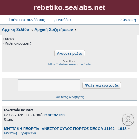
rebetiko.sealabs.net
Γρήγορες συνδέσεις
Τραγούδια
Σύνδεση
Αρχική Σελίδα
Αρχική Συζητήσεων
Radio
(Καλή ακρόαση )..
Απευθείας:
https://rebetiko.sealabs.net/radio
Βαθύτερες αναζητήσεις;
Τελευταία θέματα
08.08.2026, 17:24
από:
marco21nis
θέμα:
ΜΗΤΤΑΚΗ ΓΕΩΡΓΙΑ- ΑΝΕΣΤΟΠΟΥΛΟΣ ΓΙΩΡΓΟΣ DECCA 31162 - 1948
~
Μουσική - Τραγούδια