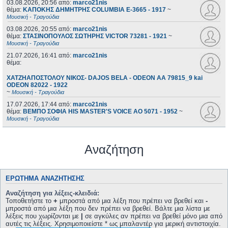
03.08.2026, 20:56
από:
marco21nis
θέμα:
ΚΑΠΟΚΗΣ ΔΗΜΗΤΡΗΣ COLUMBIA E-3665 - 1917
~
Μουσική - Τραγούδια
03.08.2026, 20:55
από:
marco21nis
θέμα:
ΣΤΑΣΙΝΟΠΟΥΛΟΣ ΣΩΤΗΡΗΣ VICTOR 73281 - 1921
~
Μουσική - Τραγούδια
21.07.2026, 16:41
από:
marco21nis
θέμα:
ΧΑΤΖΗΑΠΟΣΤΟΛΟΥ ΝΙΚΟΣ- DAJOS BELA - ODEON AA 79815_9 kai
ODEON 82022 - 1922
~
Μουσική - Τραγούδια
17.07.2026, 17:44
από:
marco21nis
θέμα:
ΒΕΜΠΟ ΣΟΦΙΑ HIS MASTER'S VOICE AO 5071 - 1952
~
Μουσική - Τραγούδια
Αναζήτηση
ΕΡΏΤΗΜΑ ΑΝΑΖΉΤΗΣΗΣ
Αναζήτηση για λέξεις-κλειδιά:
Τοποθετήστε το
+
μπροστά από μια λέξη που πρέπει να βρεθεί και
-
μπροστά από μια λέξη που δεν πρέπει να βρεθεί. Βάλτε μια λίστα με
λέξεις που χωρίζονται με
|
σε αγκύλες αν πρέπει να βρεθεί μόνο μια από
αυτές τις λέξεις. Χρησιμοποιείστε * ως μπαλαντέρ για μερική αντιστοιχία.