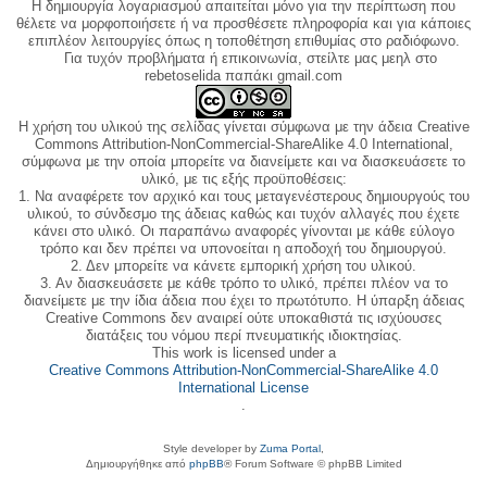
Η δημιουργία λογαριασμού απαιτείται μόνο για την περίπτωση που
θέλετε να μορφοποιήσετε ή να προσθέσετε πληροφορία και για κάποιες
επιπλέον λειτουργίες όπως η τοποθέτηση επιθυμίας στο ραδιόφωνο.
Για τυχόν προβλήματα ή επικοινωνία, στείλτε μας μεηλ στο
rebetoselida παπάκι gmail.com
Η χρήση του υλικού της σελίδας γίνεται σύμφωνα με την άδεια Creative
Commons Attribution-NonCommercial-ShareAlike 4.0 International,
σύμφωνα με την οποία μπορείτε να διανείμετε και να διασκευάσετε το
υλικό, με τις εξής προϋποθέσεις:
1. Να αναφέρετε τον αρχικό και τους μεταγενέστερους δημιουργούς του
υλικού, το σύνδεσμο της άδειας καθώς και τυχόν αλλαγές που έχετε
κάνει στο υλικό. Οι παραπάνω αναφορές γίνονται με κάθε εύλογο
τρόπο και δεν πρέπει να υπονοείται η αποδοχή του δημιουργού.
2. Δεν μπορείτε να κάνετε εμπορική χρήση του υλικού.
3. Αν διασκευάσετε με κάθε τρόπο το υλικό, πρέπει πλέον να το
διανείμετε με την ίδια άδεια που έχει το πρωτότυπο. Η ύπαρξη άδειας
Creative Commons δεν αναιρεί ούτε υποκαθιστά τις ισχύουσες
διατάξεις του νόμου περί πνευματικής ιδιοκτησίας.
This work is licensed under a
Creative Commons Attribution-NonCommercial-ShareAlike 4.0
International License
.
Style developer by
Zuma Portal
,
Δημιουργήθηκε από
phpBB
® Forum Software © phpBB Limited