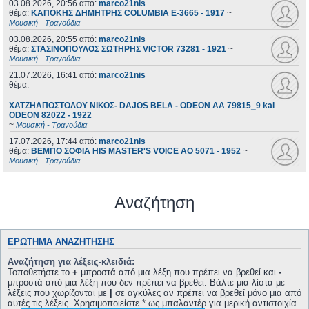
03.08.2026, 20:56
από:
marco21nis
θέμα:
ΚΑΠΟΚΗΣ ΔΗΜΗΤΡΗΣ COLUMBIA E-3665 - 1917
~
Μουσική - Τραγούδια
03.08.2026, 20:55
από:
marco21nis
θέμα:
ΣΤΑΣΙΝΟΠΟΥΛΟΣ ΣΩΤΗΡΗΣ VICTOR 73281 - 1921
~
Μουσική - Τραγούδια
21.07.2026, 16:41
από:
marco21nis
θέμα:
ΧΑΤΖΗΑΠΟΣΤΟΛΟΥ ΝΙΚΟΣ- DAJOS BELA - ODEON AA 79815_9 kai
ODEON 82022 - 1922
~
Μουσική - Τραγούδια
17.07.2026, 17:44
από:
marco21nis
θέμα:
ΒΕΜΠΟ ΣΟΦΙΑ HIS MASTER'S VOICE AO 5071 - 1952
~
Μουσική - Τραγούδια
Αναζήτηση
ΕΡΏΤΗΜΑ ΑΝΑΖΉΤΗΣΗΣ
Αναζήτηση για λέξεις-κλειδιά:
Τοποθετήστε το
+
μπροστά από μια λέξη που πρέπει να βρεθεί και
-
μπροστά από μια λέξη που δεν πρέπει να βρεθεί. Βάλτε μια λίστα με
λέξεις που χωρίζονται με
|
σε αγκύλες αν πρέπει να βρεθεί μόνο μια από
αυτές τις λέξεις. Χρησιμοποιείστε * ως μπαλαντέρ για μερική αντιστοιχία.