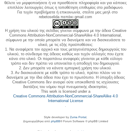
θέλετε να μορφοποιήσετε ή να προσθέσετε πληροφορία και για κάποιες
επιπλέον λειτουργίες όπως η τοποθέτηση επιθυμίας στο ραδιόφωνο.
Για τυχόν προβλήματα ή επικοινωνία, στείλτε μας μεηλ στο
rebetoselida παπάκι gmail.com
Η χρήση του υλικού της σελίδας γίνεται σύμφωνα με την άδεια Creative
Commons Attribution-NonCommercial-ShareAlike 4.0 International,
σύμφωνα με την οποία μπορείτε να διανείμετε και να διασκευάσετε το
υλικό, με τις εξής προϋποθέσεις:
1. Να αναφέρετε τον αρχικό και τους μεταγενέστερους δημιουργούς του
υλικού, το σύνδεσμο της άδειας καθώς και τυχόν αλλαγές που έχετε
κάνει στο υλικό. Οι παραπάνω αναφορές γίνονται με κάθε εύλογο
τρόπο και δεν πρέπει να υπονοείται η αποδοχή του δημιουργού.
2. Δεν μπορείτε να κάνετε εμπορική χρήση του υλικού.
3. Αν διασκευάσετε με κάθε τρόπο το υλικό, πρέπει πλέον να το
διανείμετε με την ίδια άδεια που έχει το πρωτότυπο. Η ύπαρξη άδειας
Creative Commons δεν αναιρεί ούτε υποκαθιστά τις ισχύουσες
διατάξεις του νόμου περί πνευματικής ιδιοκτησίας.
This work is licensed under a
Creative Commons Attribution-NonCommercial-ShareAlike 4.0
International License
.
Style developer by
Zuma Portal
,
Δημιουργήθηκε από
phpBB
® Forum Software © phpBB Limited