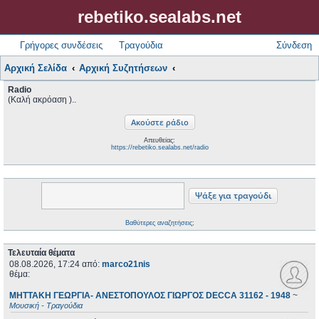
rebetiko.sealabs.net
Γρήγορες συνδέσεις
Τραγούδια
Σύνδεση
Αρχική Σελίδα
Αρχική Συζητήσεων
Radio
(Καλή ακρόαση )..
Απευθείας:
https://rebetiko.sealabs.net/radio
Βαθύτερες αναζητήσεις;
Τελευταία θέματα
08.08.2026, 17:24
από:
marco21nis
θέμα:
ΜΗΤΤΑΚΗ ΓΕΩΡΓΙΑ- ΑΝΕΣΤΟΠΟΥΛΟΣ ΓΙΩΡΓΟΣ DECCA 31162 - 1948
~
Μουσική - Τραγούδια