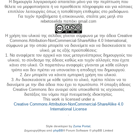
Η δημιουργία λογαριασμού απαιτείται μόνο για την περίπτωση που
θέλετε να μορφοποιήσετε ή να προσθέσετε πληροφορία και για κάποιες
επιπλέον λειτουργίες όπως η τοποθέτηση επιθυμίας στο ραδιόφωνο.
Για τυχόν προβλήματα ή επικοινωνία, στείλτε μας μεηλ στο
rebetoselida παπάκι gmail.com
Η χρήση του υλικού της σελίδας γίνεται σύμφωνα με την άδεια Creative
Commons Attribution-NonCommercial-ShareAlike 4.0 International,
σύμφωνα με την οποία μπορείτε να διανείμετε και να διασκευάσετε το
υλικό, με τις εξής προϋποθέσεις:
1. Να αναφέρετε τον αρχικό και τους μεταγενέστερους δημιουργούς του
υλικού, το σύνδεσμο της άδειας καθώς και τυχόν αλλαγές που έχετε
κάνει στο υλικό. Οι παραπάνω αναφορές γίνονται με κάθε εύλογο
τρόπο και δεν πρέπει να υπονοείται η αποδοχή του δημιουργού.
2. Δεν μπορείτε να κάνετε εμπορική χρήση του υλικού.
3. Αν διασκευάσετε με κάθε τρόπο το υλικό, πρέπει πλέον να το
διανείμετε με την ίδια άδεια που έχει το πρωτότυπο. Η ύπαρξη άδειας
Creative Commons δεν αναιρεί ούτε υποκαθιστά τις ισχύουσες
διατάξεις του νόμου περί πνευματικής ιδιοκτησίας.
This work is licensed under a
Creative Commons Attribution-NonCommercial-ShareAlike 4.0
International License
.
Style developer by
Zuma Portal
,
Δημιουργήθηκε από
phpBB
® Forum Software © phpBB Limited