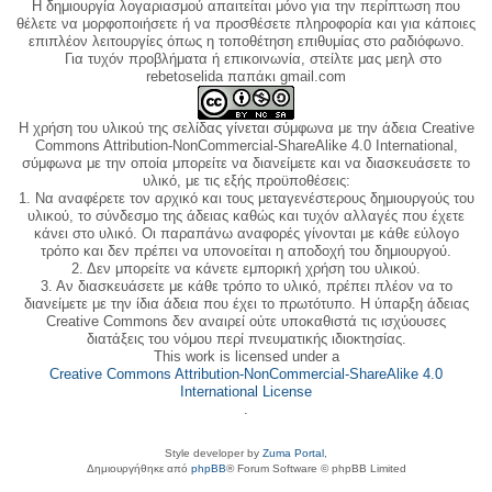
Η δημιουργία λογαριασμού απαιτείται μόνο για την περίπτωση που
θέλετε να μορφοποιήσετε ή να προσθέσετε πληροφορία και για κάποιες
επιπλέον λειτουργίες όπως η τοποθέτηση επιθυμίας στο ραδιόφωνο.
Για τυχόν προβλήματα ή επικοινωνία, στείλτε μας μεηλ στο
rebetoselida παπάκι gmail.com
Η χρήση του υλικού της σελίδας γίνεται σύμφωνα με την άδεια Creative
Commons Attribution-NonCommercial-ShareAlike 4.0 International,
σύμφωνα με την οποία μπορείτε να διανείμετε και να διασκευάσετε το
υλικό, με τις εξής προϋποθέσεις:
1. Να αναφέρετε τον αρχικό και τους μεταγενέστερους δημιουργούς του
υλικού, το σύνδεσμο της άδειας καθώς και τυχόν αλλαγές που έχετε
κάνει στο υλικό. Οι παραπάνω αναφορές γίνονται με κάθε εύλογο
τρόπο και δεν πρέπει να υπονοείται η αποδοχή του δημιουργού.
2. Δεν μπορείτε να κάνετε εμπορική χρήση του υλικού.
3. Αν διασκευάσετε με κάθε τρόπο το υλικό, πρέπει πλέον να το
διανείμετε με την ίδια άδεια που έχει το πρωτότυπο. Η ύπαρξη άδειας
Creative Commons δεν αναιρεί ούτε υποκαθιστά τις ισχύουσες
διατάξεις του νόμου περί πνευματικής ιδιοκτησίας.
This work is licensed under a
Creative Commons Attribution-NonCommercial-ShareAlike 4.0
International License
.
Style developer by
Zuma Portal
,
Δημιουργήθηκε από
phpBB
® Forum Software © phpBB Limited