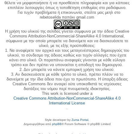
θέλετε να μορφοποιήσετε ή να προσθέσετε πληροφορία και για κάποιες
επιπλέον λειτουργίες όπως η τοποθέτηση επιθυμίας στο ραδιόφωνο.
Για τυχόν προβλήματα ή επικοινωνία, στείλτε μας μεηλ στο
rebetoselida παπάκι gmail.com
Η χρήση του υλικού της σελίδας γίνεται σύμφωνα με την άδεια Creative
Commons Attribution-NonCommercial-ShareAlike 4.0 International,
σύμφωνα με την οποία μπορείτε να διανείμετε και να διασκευάσετε το
υλικό, με τις εξής προϋποθέσεις:
1. Να αναφέρετε τον αρχικό και τους μεταγενέστερους δημιουργούς του
υλικού, το σύνδεσμο της άδειας καθώς και τυχόν αλλαγές που έχετε
κάνει στο υλικό. Οι παραπάνω αναφορές γίνονται με κάθε εύλογο
τρόπο και δεν πρέπει να υπονοείται η αποδοχή του δημιουργού.
2. Δεν μπορείτε να κάνετε εμπορική χρήση του υλικού.
3. Αν διασκευάσετε με κάθε τρόπο το υλικό, πρέπει πλέον να το
διανείμετε με την ίδια άδεια που έχει το πρωτότυπο. Η ύπαρξη άδειας
Creative Commons δεν αναιρεί ούτε υποκαθιστά τις ισχύουσες
διατάξεις του νόμου περί πνευματικής ιδιοκτησίας.
This work is licensed under a
Creative Commons Attribution-NonCommercial-ShareAlike 4.0
International License
.
Style developer by
Zuma Portal
,
Δημιουργήθηκε από
phpBB
® Forum Software © phpBB Limited