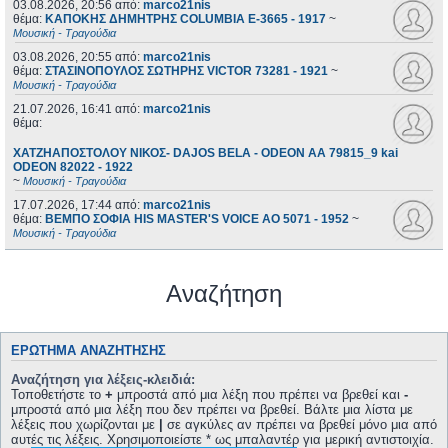
03.08.2026, 20:56
από:
marco21nis
θέμα:
ΚΑΠΟΚΗΣ ΔΗΜΗΤΡΗΣ COLUMBIA E-3665 - 1917
~
Μουσική - Τραγούδια
03.08.2026, 20:55
από:
marco21nis
θέμα:
ΣΤΑΣΙΝΟΠΟΥΛΟΣ ΣΩΤΗΡΗΣ VICTOR 73281 - 1921
~
Μουσική - Τραγούδια
21.07.2026, 16:41
από:
marco21nis
θέμα:
ΧΑΤΖΗΑΠΟΣΤΟΛΟΥ ΝΙΚΟΣ- DAJOS BELA - ODEON AA 79815_9 kai
ODEON 82022 - 1922
~
Μουσική - Τραγούδια
17.07.2026, 17:44
από:
marco21nis
θέμα:
ΒΕΜΠΟ ΣΟΦΙΑ HIS MASTER'S VOICE AO 5071 - 1952
~
Μουσική - Τραγούδια
Αναζήτηση
ΕΡΏΤΗΜΑ ΑΝΑΖΉΤΗΣΗΣ
Αναζήτηση για λέξεις-κλειδιά:
Τοποθετήστε το
+
μπροστά από μια λέξη που πρέπει να βρεθεί και
-
μπροστά από μια λέξη που δεν πρέπει να βρεθεί. Βάλτε μια λίστα με
λέξεις που χωρίζονται με
|
σε αγκύλες αν πρέπει να βρεθεί μόνο μια από
αυτές τις λέξεις. Χρησιμοποιείστε * ως μπαλαντέρ για μερική αντιστοιχία.