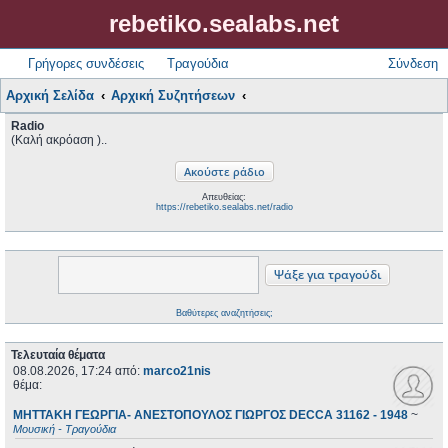
rebetiko.sealabs.net
Γρήγορες συνδέσεις
Τραγούδια
Σύνδεση
Αρχική Σελίδα
Αρχική Συζητήσεων
Radio
(Καλή ακρόαση )..
Απευθείας:
https://rebetiko.sealabs.net/radio
Βαθύτερες αναζητήσεις;
Τελευταία θέματα
08.08.2026, 17:24
από:
marco21nis
θέμα:
ΜΗΤΤΑΚΗ ΓΕΩΡΓΙΑ- ΑΝΕΣΤΟΠΟΥΛΟΣ ΓΙΩΡΓΟΣ DECCA 31162 - 1948
~
Μουσική - Τραγούδια