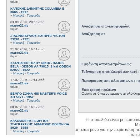
θέμα:
ΚΑΠΟΚΗΣ ΔΗΜΗΤΡΗΣ COLUMBIA E-
3665 - 1917
~
Μουσική - Τραγούδια
03.08.2026, 20:55
από:
marco21nis
Αναζήτηση υπο-κατηγοριών:
θέμα:
Αναζήτηση σε:
ΣΤΑΣΙΝΟΠΟΥΛΟΣ ΣΩΤΗΡΗΣ VICTOR
73281 - 1921
~
Μουσική - Τραγούδια
21.07.2026, 16:41
από:
marco21nis
θέμα:
ΧΑΤΖΗΑΠΟΣΤΟΛΟΥ ΝΙΚΟΣ- DAJOS
Εμφάνιση αποτελεσμάτων ως:
BELA - ODEON AA 79815_9 kai ODEON
82022 - 1922
Ταξινόμηση αποτελεσμάτων κατά:
~
Μουσική - Τραγούδια
17.07.2026, 17:44
από:
Περιορισμός αποτελεσμάτων σε πρ
marco21nis
θέμα:
Επιστροφή πρώτων:
Ορίστε σε 0 για να εμφανιστεί ολόκλη
ΒΕΜΠΟ ΣΟΦΙΑ HIS MASTER'S VOICE
AO 5071 - 1952
~
Μουσική - Τραγούδια
08.07.2026, 16:32
από:
marco21nis
θέμα:
Η ιστοσελίδα είναι μη εμπορι
ΚΑΛΟΜΟΙΡΗΣ ΓΕΩΡΓΙΟΣ -
Μπ
ΤΣΑΓΚΑΡΑΚΗΣ ΔΗΜΗΤΡΗΣ ODEON GA
8029 - 1958
Η δημιουργία λογαριασμού απαιτείται μόνο για την περίπτωση π
~
Μουσική - Τραγούδια
Για τυχ