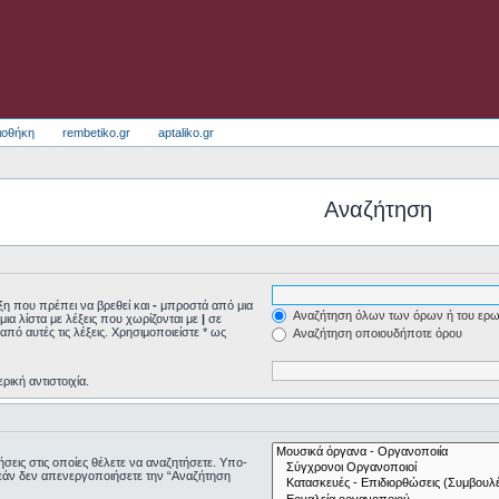
ιοθήκη
rembetiko.gr
aptaliko.gr
Αναζήτηση
η που πρέπει να βρεθεί και
-
μπροστά από μια
Αναζήτηση όλων των όρων ή του ερω
μια λίστα με λέξεις που χωρίζονται με
|
σε
από αυτές τις λέξεις. Χρησιμοποιείστε * ως
Αναζήτηση οποιουδήποτε όρου
ρική αντιστοιχία.
τήσεις στις οποίες θέλετε να αναζητήσετε. Υπο-
εάν δεν απενεργοποιήσετε την “Αναζήτηση