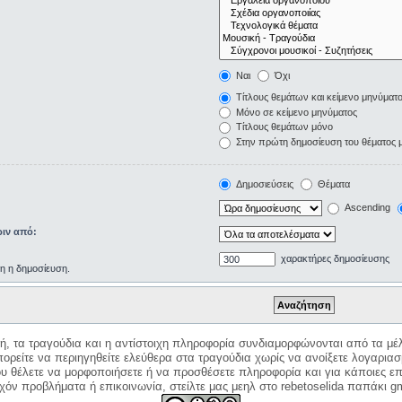
Ναι
Όχι
Τίτλους θεμάτων και κείμενο μηνύματ
Μόνο σε κείμενο μηνύματος
Τίτλους θεμάτων μόνο
Στην πρώτη δημοσίευση του θέματος 
Δημοσιεύσεις
Θέματα
Ascending
ιν από:
χαρακτήρες δημοσίευσης
ρη η δημοσίευση.
κή, τα τραγούδια και η αντίστοιχη πληροφορία συνδιαμορφώνονται από τα μέλ
ορείτε να περιηγηθείτε ελεύθερα στα τραγούδια χωρίς να ανοίξετε λογαριασ
ου θέλετε να μορφοποιήσετε ή να προσθέσετε πληροφορία και για κάποιες επ
όν προβλήματα ή επικοινωνία, στείλτε μας μεηλ στο rebetoselida παπάκι g