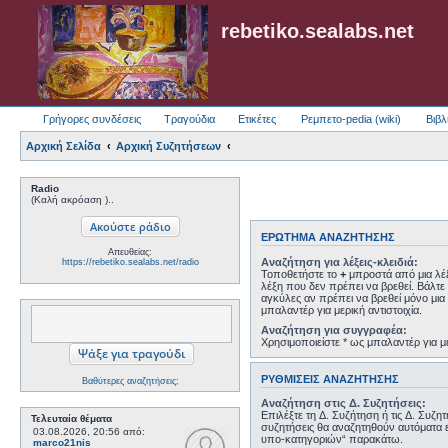
rebetiko.sealabs.net
Γρήγορες συνδέσεις
Τραγούδια
Ετικέτες
Ρεμπετο-pedia (wiki)
Βιβλ
Αρχική Σελίδα
Αρχική Συζητήσεων
Radio
(Καλή ακρόαση )..
ΕΡΏΤΗΜΑ ΑΝΑΖΉΤΗΣΗΣ
Απευθείας:
Αναζήτηση για λέξεις-κλειδιά:
https://rebetiko.sealabs.net/radio
Τοποθετήστε το
+
μπροστά από μια λέξ
λέξη που δεν πρέπει να βρεθεί. Βάλτε 
αγκύλες αν πρέπει να βρεθεί μόνο μια 
μπαλαντέρ για μερική αντιστοιχία.
Αναζήτηση για συγγραφέα:
Χρησιμοποιείστε * ως μπαλαντέρ για με
ΡΥΘΜΊΣΕΙΣ ΑΝΑΖΉΤΗΣΗΣ
Βαθύτερες αναζητήσεις;
Αναζήτηση στις Δ. Συζητήσεις:
Επιλέξτε τη Δ. Συζήτηση ή τις Δ. Συζη
Τελευταία θέματα
συζητήσεις θα αναζητηθούν αυτόματα 
03.08.2026, 20:56
από:
υπο-κατηγοριών“ παρακάτω.
marco21nis