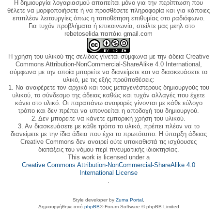
Η δημιουργία λογαριασμού απαιτείται μόνο για την περίπτωση που
θέλετε να μορφοποιήσετε ή να προσθέσετε πληροφορία και για κάποιες
επιπλέον λειτουργίες όπως η τοποθέτηση επιθυμίας στο ραδιόφωνο.
Για τυχόν προβλήματα ή επικοινωνία, στείλτε μας μεηλ στο
rebetoselida παπάκι gmail.com
Η χρήση του υλικού της σελίδας γίνεται σύμφωνα με την άδεια Creative
Commons Attribution-NonCommercial-ShareAlike 4.0 International,
σύμφωνα με την οποία μπορείτε να διανείμετε και να διασκευάσετε το
υλικό, με τις εξής προϋποθέσεις:
1. Να αναφέρετε τον αρχικό και τους μεταγενέστερους δημιουργούς του
υλικού, το σύνδεσμο της άδειας καθώς και τυχόν αλλαγές που έχετε
κάνει στο υλικό. Οι παραπάνω αναφορές γίνονται με κάθε εύλογο
τρόπο και δεν πρέπει να υπονοείται η αποδοχή του δημιουργού.
2. Δεν μπορείτε να κάνετε εμπορική χρήση του υλικού.
3. Αν διασκευάσετε με κάθε τρόπο το υλικό, πρέπει πλέον να το
διανείμετε με την ίδια άδεια που έχει το πρωτότυπο. Η ύπαρξη άδειας
Creative Commons δεν αναιρεί ούτε υποκαθιστά τις ισχύουσες
διατάξεις του νόμου περί πνευματικής ιδιοκτησίας.
This work is licensed under a
Creative Commons Attribution-NonCommercial-ShareAlike 4.0
International License
.
Style developer by
Zuma Portal
,
Δημιουργήθηκε από
phpBB
® Forum Software © phpBB Limited