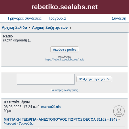
rebetiko.sealabs.net
Γρήγορες συνδέσεις
Τραγούδια
Σύνδεση
Αρχική Σελίδα
Αρχική Συζητήσεων
Radio
(Καλή ακρόαση )..
Απευθείας:
https://rebetiko.sealabs.net/radio
Βαθύτερες αναζητήσεις;
Τελευταία θέματα
08.08.2026, 17:24
από:
marco21nis
θέμα:
ΜΗΤΤΑΚΗ ΓΕΩΡΓΙΑ- ΑΝΕΣΤΟΠΟΥΛΟΣ ΓΙΩΡΓΟΣ DECCA 31162 - 1948
~
Μουσική - Τραγούδια