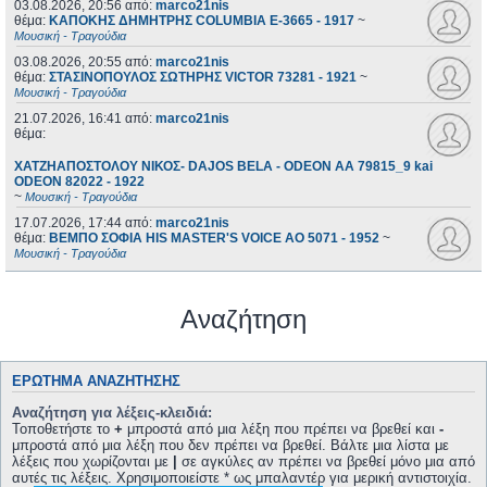
03.08.2026, 20:56
από:
marco21nis
θέμα:
ΚΑΠΟΚΗΣ ΔΗΜΗΤΡΗΣ COLUMBIA E-3665 - 1917
~
Μουσική - Τραγούδια
03.08.2026, 20:55
από:
marco21nis
θέμα:
ΣΤΑΣΙΝΟΠΟΥΛΟΣ ΣΩΤΗΡΗΣ VICTOR 73281 - 1921
~
Μουσική - Τραγούδια
21.07.2026, 16:41
από:
marco21nis
θέμα:
ΧΑΤΖΗΑΠΟΣΤΟΛΟΥ ΝΙΚΟΣ- DAJOS BELA - ODEON AA 79815_9 kai
ODEON 82022 - 1922
~
Μουσική - Τραγούδια
17.07.2026, 17:44
από:
marco21nis
θέμα:
ΒΕΜΠΟ ΣΟΦΙΑ HIS MASTER'S VOICE AO 5071 - 1952
~
Μουσική - Τραγούδια
Αναζήτηση
ΕΡΏΤΗΜΑ ΑΝΑΖΉΤΗΣΗΣ
Αναζήτηση για λέξεις-κλειδιά:
Τοποθετήστε το
+
μπροστά από μια λέξη που πρέπει να βρεθεί και
-
μπροστά από μια λέξη που δεν πρέπει να βρεθεί. Βάλτε μια λίστα με
λέξεις που χωρίζονται με
|
σε αγκύλες αν πρέπει να βρεθεί μόνο μια από
αυτές τις λέξεις. Χρησιμοποιείστε * ως μπαλαντέρ για μερική αντιστοιχία.