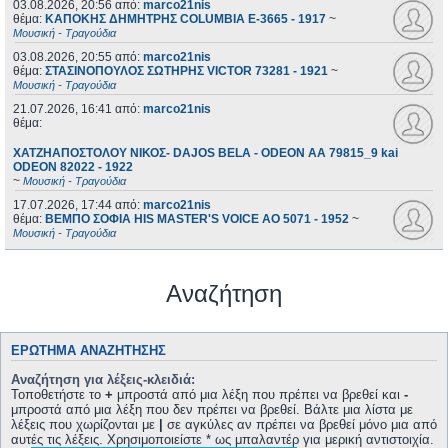
03.08.2026, 20:56
από:
marco21nis
θέμα:
ΚΑΠΟΚΗΣ ΔΗΜΗΤΡΗΣ COLUMBIA E-3665 - 1917
~
Μουσική - Τραγούδια
03.08.2026, 20:55
από:
marco21nis
θέμα:
ΣΤΑΣΙΝΟΠΟΥΛΟΣ ΣΩΤΗΡΗΣ VICTOR 73281 - 1921
~
Μουσική - Τραγούδια
21.07.2026, 16:41
από:
marco21nis
θέμα:
ΧΑΤΖΗΑΠΟΣΤΟΛΟΥ ΝΙΚΟΣ- DAJOS BELA - ODEON AA 79815_9 kai
ODEON 82022 - 1922
~
Μουσική - Τραγούδια
17.07.2026, 17:44
από:
marco21nis
θέμα:
ΒΕΜΠΟ ΣΟΦΙΑ HIS MASTER'S VOICE AO 5071 - 1952
~
Μουσική - Τραγούδια
Αναζήτηση
ΕΡΏΤΗΜΑ ΑΝΑΖΉΤΗΣΗΣ
Αναζήτηση για λέξεις-κλειδιά:
Τοποθετήστε το
+
μπροστά από μια λέξη που πρέπει να βρεθεί και
-
μπροστά από μια λέξη που δεν πρέπει να βρεθεί. Βάλτε μια λίστα με
λέξεις που χωρίζονται με
|
σε αγκύλες αν πρέπει να βρεθεί μόνο μια από
αυτές τις λέξεις. Χρησιμοποιείστε * ως μπαλαντέρ για μερική αντιστοιχία.