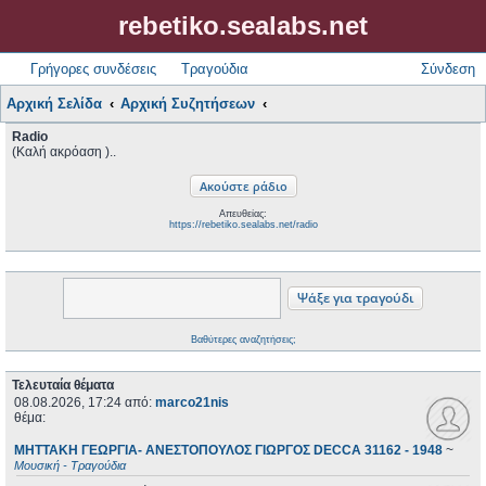
rebetiko.sealabs.net
Γρήγορες συνδέσεις
Τραγούδια
Σύνδεση
Αρχική Σελίδα
Αρχική Συζητήσεων
Radio
(Καλή ακρόαση )..
Απευθείας:
https://rebetiko.sealabs.net/radio
Βαθύτερες αναζητήσεις;
Τελευταία θέματα
08.08.2026, 17:24
από:
marco21nis
θέμα:
ΜΗΤΤΑΚΗ ΓΕΩΡΓΙΑ- ΑΝΕΣΤΟΠΟΥΛΟΣ ΓΙΩΡΓΟΣ DECCA 31162 - 1948
~
Μουσική - Τραγούδια