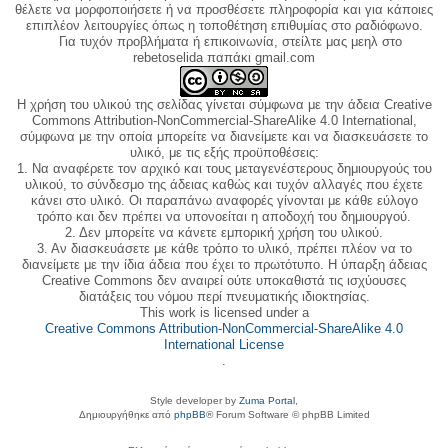
θέλετε να μορφοποιήσετε ή να προσθέσετε πληροφορία και για κάποιες
επιπλέον λειτουργίες όπως η τοποθέτηση επιθυμίας στο ραδιόφωνο.
Για τυχόν προβλήματα ή επικοινωνία, στείλτε μας μεηλ στο
rebetoselida παπάκι gmail.com
Η χρήση του υλικού της σελίδας γίνεται σύμφωνα με την άδεια Creative
Commons Attribution-NonCommercial-ShareAlike 4.0 International,
σύμφωνα με την οποία μπορείτε να διανείμετε και να διασκευάσετε το
υλικό, με τις εξής προϋποθέσεις:
1. Να αναφέρετε τον αρχικό και τους μεταγενέστερους δημιουργούς του
υλικού, το σύνδεσμο της άδειας καθώς και τυχόν αλλαγές που έχετε
κάνει στο υλικό. Οι παραπάνω αναφορές γίνονται με κάθε εύλογο
τρόπο και δεν πρέπει να υπονοείται η αποδοχή του δημιουργού.
2. Δεν μπορείτε να κάνετε εμπορική χρήση του υλικού.
3. Αν διασκευάσετε με κάθε τρόπο το υλικό, πρέπει πλέον να το
διανείμετε με την ίδια άδεια που έχει το πρωτότυπο. Η ύπαρξη άδειας
Creative Commons δεν αναιρεί ούτε υποκαθιστά τις ισχύουσες
διατάξεις του νόμου περί πνευματικής ιδιοκτησίας.
This work is licensed under a
Creative Commons Attribution-NonCommercial-ShareAlike 4.0
International License
.
Style developer by
Zuma Portal
,
Δημιουργήθηκε από
phpBB
® Forum Software © phpBB Limited