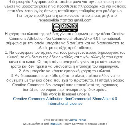
Η δημιουργία λογαριασμού απαιτείται μόνο για την περίπτωση που
θέλετε να μορφοποιήσετε ή να προσθέσετε πληροφορία και για κάποιες
επιπλέον λειτουργίες όπως η τοποθέτηση επιθυμίας στο ραδιόφωνο.
Για τυχόν προβλήματα ή επικοινωνία, στείλτε μας μεηλ στο
rebetoselida παπάκι gmail.com
Η χρήση του υλικού της σελίδας γίνεται σύμφωνα με την άδεια Creative
Commons Attribution-NonCommercial-ShareAlike 4.0 International,
σύμφωνα με την οποία μπορείτε να διανείμετε και να διασκευάσετε το
υλικό, με τις εξής προϋποθέσεις:
1. Να αναφέρετε τον αρχικό και τους μεταγενέστερους δημιουργούς του
υλικού, το σύνδεσμο της άδειας καθώς και τυχόν αλλαγές που έχετε
κάνει στο υλικό. Οι παραπάνω αναφορές γίνονται με κάθε εύλογο
τρόπο και δεν πρέπει να υπονοείται η αποδοχή του δημιουργού.
2. Δεν μπορείτε να κάνετε εμπορική χρήση του υλικού.
3. Αν διασκευάσετε με κάθε τρόπο το υλικό, πρέπει πλέον να το
διανείμετε με την ίδια άδεια που έχει το πρωτότυπο. Η ύπαρξη άδειας
Creative Commons δεν αναιρεί ούτε υποκαθιστά τις ισχύουσες
διατάξεις του νόμου περί πνευματικής ιδιοκτησίας.
This work is licensed under a
Creative Commons Attribution-NonCommercial-ShareAlike 4.0
International License
.
Style developer by
Zuma Portal
,
Δημιουργήθηκε από
phpBB
® Forum Software © phpBB Limited