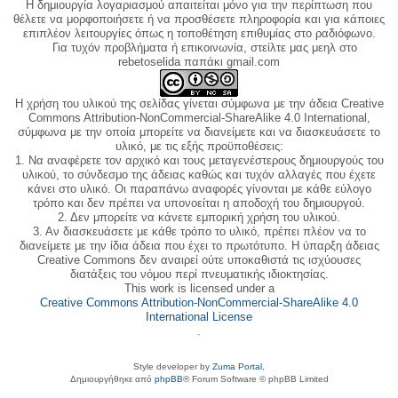
Η δημιουργία λογαριασμού απαιτείται μόνο για την περίπτωση που
θέλετε να μορφοποιήσετε ή να προσθέσετε πληροφορία και για κάποιες
επιπλέον λειτουργίες όπως η τοποθέτηση επιθυμίας στο ραδιόφωνο.
Για τυχόν προβλήματα ή επικοινωνία, στείλτε μας μεηλ στο
rebetoselida παπάκι gmail.com
Η χρήση του υλικού της σελίδας γίνεται σύμφωνα με την άδεια Creative
Commons Attribution-NonCommercial-ShareAlike 4.0 International,
σύμφωνα με την οποία μπορείτε να διανείμετε και να διασκευάσετε το
υλικό, με τις εξής προϋποθέσεις:
1. Να αναφέρετε τον αρχικό και τους μεταγενέστερους δημιουργούς του
υλικού, το σύνδεσμο της άδειας καθώς και τυχόν αλλαγές που έχετε
κάνει στο υλικό. Οι παραπάνω αναφορές γίνονται με κάθε εύλογο
τρόπο και δεν πρέπει να υπονοείται η αποδοχή του δημιουργού.
2. Δεν μπορείτε να κάνετε εμπορική χρήση του υλικού.
3. Αν διασκευάσετε με κάθε τρόπο το υλικό, πρέπει πλέον να το
διανείμετε με την ίδια άδεια που έχει το πρωτότυπο. Η ύπαρξη άδειας
Creative Commons δεν αναιρεί ούτε υποκαθιστά τις ισχύουσες
διατάξεις του νόμου περί πνευματικής ιδιοκτησίας.
This work is licensed under a
Creative Commons Attribution-NonCommercial-ShareAlike 4.0
International License
.
Style developer by
Zuma Portal
,
Δημιουργήθηκε από
phpBB
® Forum Software © phpBB Limited