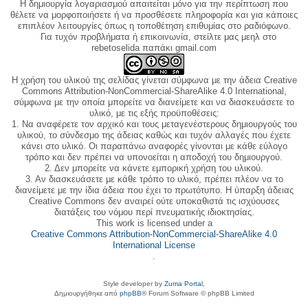
Η δημιουργία λογαριασμού απαιτείται μόνο για την περίπτωση που
θέλετε να μορφοποιήσετε ή να προσθέσετε πληροφορία και για κάποιες
επιπλέον λειτουργίες όπως η τοποθέτηση επιθυμίας στο ραδιόφωνο.
Για τυχόν προβλήματα ή επικοινωνία, στείλτε μας μεηλ στο
rebetoselida παπάκι gmail.com
Η χρήση του υλικού της σελίδας γίνεται σύμφωνα με την άδεια Creative
Commons Attribution-NonCommercial-ShareAlike 4.0 International,
σύμφωνα με την οποία μπορείτε να διανείμετε και να διασκευάσετε το
υλικό, με τις εξής προϋποθέσεις:
1. Να αναφέρετε τον αρχικό και τους μεταγενέστερους δημιουργούς του
υλικού, το σύνδεσμο της άδειας καθώς και τυχόν αλλαγές που έχετε
κάνει στο υλικό. Οι παραπάνω αναφορές γίνονται με κάθε εύλογο
τρόπο και δεν πρέπει να υπονοείται η αποδοχή του δημιουργού.
2. Δεν μπορείτε να κάνετε εμπορική χρήση του υλικού.
3. Αν διασκευάσετε με κάθε τρόπο το υλικό, πρέπει πλέον να το
διανείμετε με την ίδια άδεια που έχει το πρωτότυπο. Η ύπαρξη άδειας
Creative Commons δεν αναιρεί ούτε υποκαθιστά τις ισχύουσες
διατάξεις του νόμου περί πνευματικής ιδιοκτησίας.
This work is licensed under a
Creative Commons Attribution-NonCommercial-ShareAlike 4.0
International License
.
Style developer by
Zuma Portal
,
Δημιουργήθηκε από
phpBB
® Forum Software © phpBB Limited