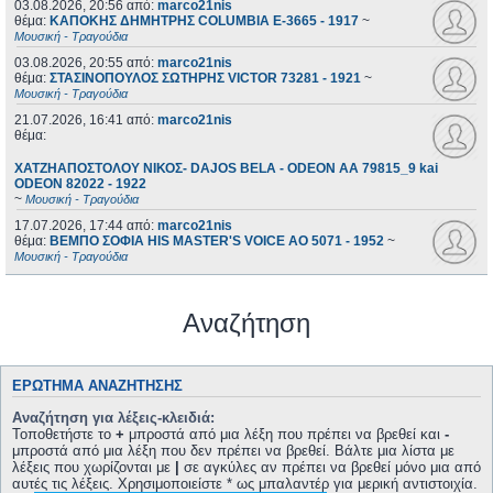
03.08.2026, 20:56
από:
marco21nis
θέμα:
ΚΑΠΟΚΗΣ ΔΗΜΗΤΡΗΣ COLUMBIA E-3665 - 1917
~
Μουσική - Τραγούδια
03.08.2026, 20:55
από:
marco21nis
θέμα:
ΣΤΑΣΙΝΟΠΟΥΛΟΣ ΣΩΤΗΡΗΣ VICTOR 73281 - 1921
~
Μουσική - Τραγούδια
21.07.2026, 16:41
από:
marco21nis
θέμα:
ΧΑΤΖΗΑΠΟΣΤΟΛΟΥ ΝΙΚΟΣ- DAJOS BELA - ODEON AA 79815_9 kai
ODEON 82022 - 1922
~
Μουσική - Τραγούδια
17.07.2026, 17:44
από:
marco21nis
θέμα:
ΒΕΜΠΟ ΣΟΦΙΑ HIS MASTER'S VOICE AO 5071 - 1952
~
Μουσική - Τραγούδια
Αναζήτηση
ΕΡΏΤΗΜΑ ΑΝΑΖΉΤΗΣΗΣ
Αναζήτηση για λέξεις-κλειδιά:
Τοποθετήστε το
+
μπροστά από μια λέξη που πρέπει να βρεθεί και
-
μπροστά από μια λέξη που δεν πρέπει να βρεθεί. Βάλτε μια λίστα με
λέξεις που χωρίζονται με
|
σε αγκύλες αν πρέπει να βρεθεί μόνο μια από
αυτές τις λέξεις. Χρησιμοποιείστε * ως μπαλαντέρ για μερική αντιστοιχία.