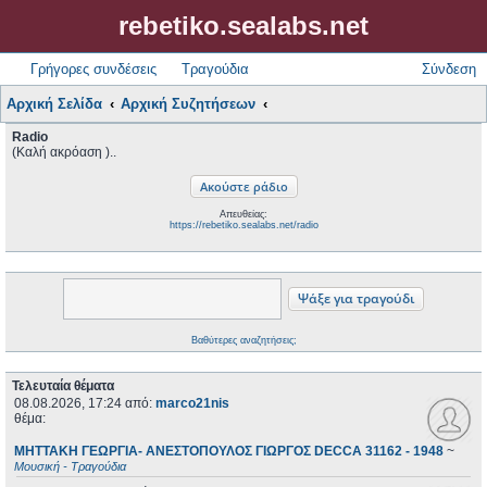
rebetiko.sealabs.net
Γρήγορες συνδέσεις
Τραγούδια
Σύνδεση
Αρχική Σελίδα
Αρχική Συζητήσεων
Radio
(Καλή ακρόαση )..
Απευθείας:
https://rebetiko.sealabs.net/radio
Βαθύτερες αναζητήσεις;
Τελευταία θέματα
08.08.2026, 17:24
από:
marco21nis
θέμα:
ΜΗΤΤΑΚΗ ΓΕΩΡΓΙΑ- ΑΝΕΣΤΟΠΟΥΛΟΣ ΓΙΩΡΓΟΣ DECCA 31162 - 1948
~
Μουσική - Τραγούδια