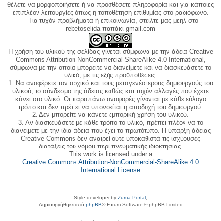
θέλετε να μορφοποιήσετε ή να προσθέσετε πληροφορία και για κάποιες
επιπλέον λειτουργίες όπως η τοποθέτηση επιθυμίας στο ραδιόφωνο.
Για τυχόν προβλήματα ή επικοινωνία, στείλτε μας μεηλ στο
rebetoselida παπάκι gmail.com
Η χρήση του υλικού της σελίδας γίνεται σύμφωνα με την άδεια Creative
Commons Attribution-NonCommercial-ShareAlike 4.0 International,
σύμφωνα με την οποία μπορείτε να διανείμετε και να διασκευάσετε το
υλικό, με τις εξής προϋποθέσεις:
1. Να αναφέρετε τον αρχικό και τους μεταγενέστερους δημιουργούς του
υλικού, το σύνδεσμο της άδειας καθώς και τυχόν αλλαγές που έχετε
κάνει στο υλικό. Οι παραπάνω αναφορές γίνονται με κάθε εύλογο
τρόπο και δεν πρέπει να υπονοείται η αποδοχή του δημιουργού.
2. Δεν μπορείτε να κάνετε εμπορική χρήση του υλικού.
3. Αν διασκευάσετε με κάθε τρόπο το υλικό, πρέπει πλέον να το
διανείμετε με την ίδια άδεια που έχει το πρωτότυπο. Η ύπαρξη άδειας
Creative Commons δεν αναιρεί ούτε υποκαθιστά τις ισχύουσες
διατάξεις του νόμου περί πνευματικής ιδιοκτησίας.
This work is licensed under a
Creative Commons Attribution-NonCommercial-ShareAlike 4.0
International License
.
Style developer by
Zuma Portal
,
Δημιουργήθηκε από
phpBB
® Forum Software © phpBB Limited