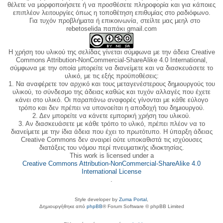
θέλετε να μορφοποιήσετε ή να προσθέσετε πληροφορία και για κάποιες
επιπλέον λειτουργίες όπως η τοποθέτηση επιθυμίας στο ραδιόφωνο.
Για τυχόν προβλήματα ή επικοινωνία, στείλτε μας μεηλ στο
rebetoselida παπάκι gmail.com
Η χρήση του υλικού της σελίδας γίνεται σύμφωνα με την άδεια Creative
Commons Attribution-NonCommercial-ShareAlike 4.0 International,
σύμφωνα με την οποία μπορείτε να διανείμετε και να διασκευάσετε το
υλικό, με τις εξής προϋποθέσεις:
1. Να αναφέρετε τον αρχικό και τους μεταγενέστερους δημιουργούς του
υλικού, το σύνδεσμο της άδειας καθώς και τυχόν αλλαγές που έχετε
κάνει στο υλικό. Οι παραπάνω αναφορές γίνονται με κάθε εύλογο
τρόπο και δεν πρέπει να υπονοείται η αποδοχή του δημιουργού.
2. Δεν μπορείτε να κάνετε εμπορική χρήση του υλικού.
3. Αν διασκευάσετε με κάθε τρόπο το υλικό, πρέπει πλέον να το
διανείμετε με την ίδια άδεια που έχει το πρωτότυπο. Η ύπαρξη άδειας
Creative Commons δεν αναιρεί ούτε υποκαθιστά τις ισχύουσες
διατάξεις του νόμου περί πνευματικής ιδιοκτησίας.
This work is licensed under a
Creative Commons Attribution-NonCommercial-ShareAlike 4.0
International License
.
Style developer by
Zuma Portal
,
Δημιουργήθηκε από
phpBB
® Forum Software © phpBB Limited