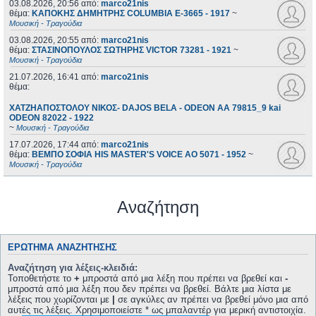
03.08.2026, 20:56
από:
marco21nis
θέμα:
ΚΑΠΟΚΗΣ ΔΗΜΗΤΡΗΣ COLUMBIA E-3665 - 1917
~
Μουσική - Τραγούδια
03.08.2026, 20:55
από:
marco21nis
θέμα:
ΣΤΑΣΙΝΟΠΟΥΛΟΣ ΣΩΤΗΡΗΣ VICTOR 73281 - 1921
~
Μουσική - Τραγούδια
21.07.2026, 16:41
από:
marco21nis
θέμα:
ΧΑΤΖΗΑΠΟΣΤΟΛΟΥ ΝΙΚΟΣ- DAJOS BELA - ODEON AA 79815_9 kai
ODEON 82022 - 1922
~
Μουσική - Τραγούδια
17.07.2026, 17:44
από:
marco21nis
θέμα:
ΒΕΜΠΟ ΣΟΦΙΑ HIS MASTER'S VOICE AO 5071 - 1952
~
Μουσική - Τραγούδια
Αναζήτηση
ΕΡΏΤΗΜΑ ΑΝΑΖΉΤΗΣΗΣ
Αναζήτηση για λέξεις-κλειδιά:
Τοποθετήστε το
+
μπροστά από μια λέξη που πρέπει να βρεθεί και
-
μπροστά από μια λέξη που δεν πρέπει να βρεθεί. Βάλτε μια λίστα με
λέξεις που χωρίζονται με
|
σε αγκύλες αν πρέπει να βρεθεί μόνο μια από
αυτές τις λέξεις. Χρησιμοποιείστε * ως μπαλαντέρ για μερική αντιστοιχία.