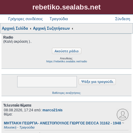
rebetiko.sealabs.net
Γρήγορες συνδέσεις
Τραγούδια
Σύνδεση
Αρχική Σελίδα
Αρχική Συζητήσεων
Radio
(Καλή ακρόαση )..
Απευθείας:
https://rebetiko.sealabs.net/radio
Βαθύτερες αναζητήσεις;
Τελευταία θέματα
08.08.2026, 17:24
από:
marco21nis
θέμα:
ΜΗΤΤΑΚΗ ΓΕΩΡΓΙΑ- ΑΝΕΣΤΟΠΟΥΛΟΣ ΓΙΩΡΓΟΣ DECCA 31162 - 1948
~
Μουσική - Τραγούδια